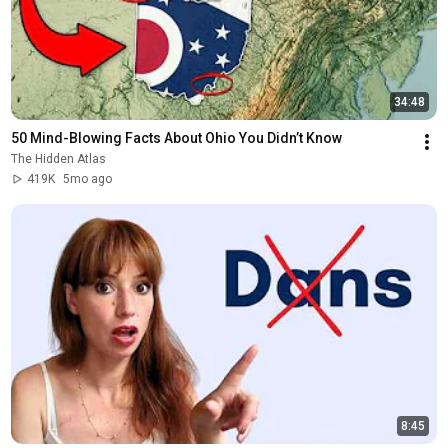
34:48
50 Mind-Blowing Facts About Ohio You Didn’t Know
The Hidden Atlas
419K
5mo ago
8:45