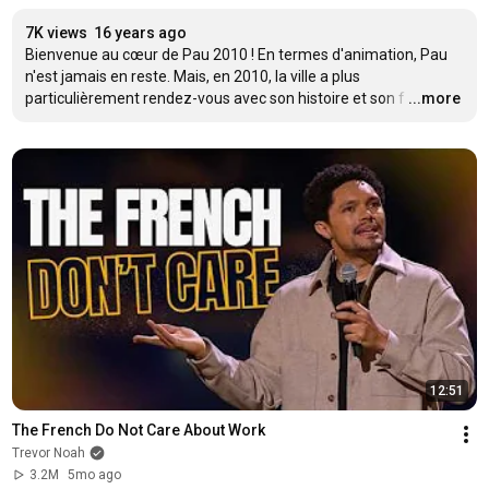
7K views
16 years ago
Bienvenue au cœur de Pau 2010 ! En termes d'animation, Pau 
n'est jamais en reste. Mais, en 2010, la ville a plus 
particulièrement rendez-vous avec son histoire et son f
…
...more
12:51
The French Do Not Care About Work
Trevor Noah
3.2M
5mo ago