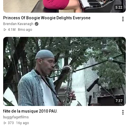
5:22
Princess Of Boogie Woogie Delights Everyone
Brendan Kavanagh
4.1M
8mo ago
7:37
fête de la musique 2010 PAU.
buggyfagetfilms
373
16y ago