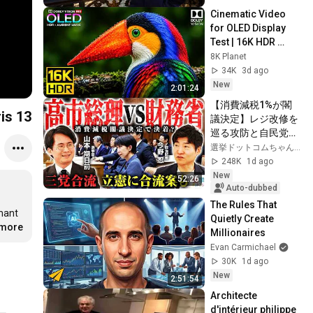
Cinematic Video 
for OLED Display 
Test | 16K HDR 
240fps Dolby Vision 
8K Planet
(4K Video • 8K 
34K
3d ago
ULTRA HD TV)
New
2:01:24
【消費減税1%が閣
is 13
議決定】レジ改修を
巡る攻防と自民党内
の激しい葛藤／中
選挙ドットコムちゃんねる
道・立憲・公明の3
248K
1d ago
党合流構想に浮上し
New
52:26
た「第4の選択肢」
Auto-dubbed
とは？【今野忍×山
The Rules That 
mant 
本期日前】｜選挙ド
Quietly Create 
.more
ットコム
Millionaires
Evan Carmichael
30K
1d ago
New
2:51:54
Architecte 
d'intérieur philippe 