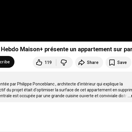
ur Hebdo Maison+ présente un appartement sur par
cribe
119
Share
Save
tée par Philippe Ponceblanc , architecte d'intérieur qui explique la 
tif du projet était d'optimiser la surface de cet appartement en suppri
 centrale est occupée par une grande cuisine ouverte et conviviale distr
…
..