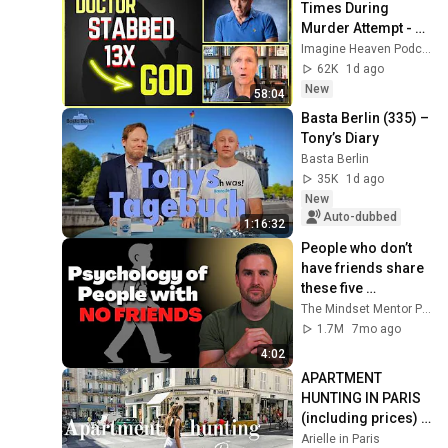
Times During 
Murder Attempt - 
Then God Showed 
Imagine Heaven Podcast with John Burke
Up | Near Death 
62K
1d ago
Experience
New
58:04
Basta Berlin (335) – 
Tony’s Diary
Basta Berlin
35K
1d ago
New
Auto-dubbed
1:16:32
People who don’t 
have friends share 
these five 
personality traits
The Mindset Mentor Podcast
1.7M
7mo ago
4:02
APARTMENT 
HUNTING IN PARIS 
(including prices) | 
2025
Arielle in Paris