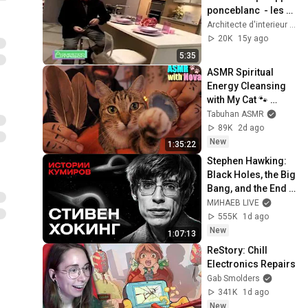
ponceblanc  - les 
cuisines
Architecte d'interieur Philippe Ponceblanc
20K
15y ago
5:35
ASMR Spiritual 
Energy Cleansing 
with My Cat 🐾 
Purring & Reiki for 
Tabuhan ASMR
Sleep & Stress 
89K
2d ago
Relief
New
1:35:22
Stephen Hawking: 
Black Holes, the Big 
Bang, and the End 
of the Universe / 
МИНАЕВ LIVE
Idol Stories / 
555K
1d ago
MINAEV
New
1:07:13
ReStory: Chill 
Electronics Repairs
Gab Smolders
341K
1d ago
New