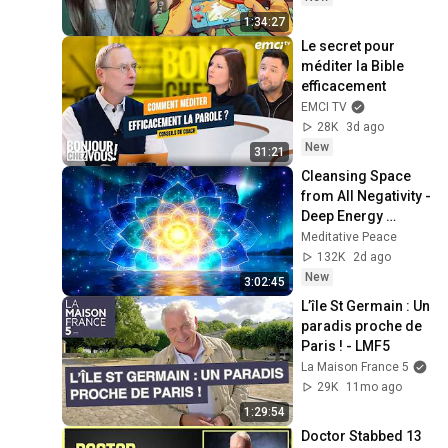
1:34:27
Le secret pour 
méditer la Bible 
efficacement
EMCI TV
28K
3d ago
New
31:21
Cleansing Space 
from All Negativity - 
Deep Energy 
Clearing and 
Meditative Peace
Protection - 417Hz
132K
2d ago
New
3:02:45
L’île St Germain : Un 
paradis proche de 
Paris ! - LMF5
La Maison France 5
29K
11mo ago
1:29:54
Doctor Stabbed 13 