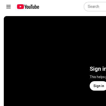
Sign i
This helps
Sign in