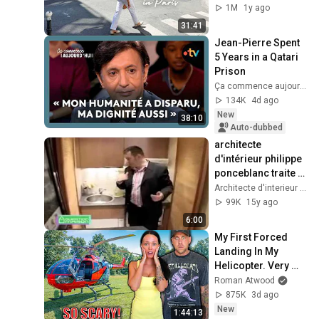
1M
1y ago
31:41
Jean-Pierre Spent 
5 Years in a Qatari 
Prison
Ça commence aujourd'hui - France Télévisions
134K
4d ago
New
38:10
Auto-dubbed
architecte 
d'intérieur philippe 
ponceblanc traite 
les petites surfaces
Architecte d'interieur Philippe Ponceblanc
99K
15y ago
6:00
My First Forced 
Landing In My 
Helicopter. Very 
Scary Experience 
Roman Atwood
But Everyone Is 
875K
3d ago
Safe! Needs FIxed!
New
1:44:13