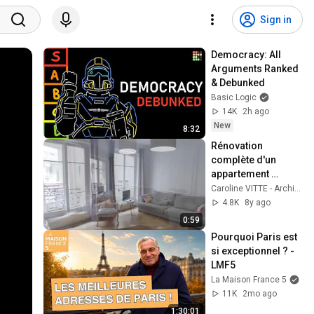
Sign in
Democracy: All 
Arguments Ranked 
& Debunked
Basic Logic
14K
2h ago
New
8:32
Rénovation 
complète d'un 
appartement 
Haussmannien 
Caroline VITTE - Architecte d'intérieur & Décoratrice
dans le 17ème 
4.8K
8y ago
arrondissement de 
0:59
Paris
Pourquoi Paris est 
si exceptionnel ? - 
LMF5
La Maison France 5
11K
2mo ago
1:30:01