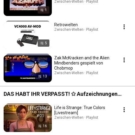
Zwischen-Welten · Playlist
1
Retrowelten
Zwischen-Welten · Playlist
5
Zak McKracken and the Alien
Mindbenders gespielt von
Chobmop
Zwischen-Welten · Playlist
13
DAS HABT IHR VERPASST! ✩ Aufzeichnungen
unserer Twitch-Livestreams
Life is Strange: True Colors
[Livestream]
Zwischen-Welten · Playlist
16