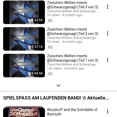
Zwischen-Welten meets
@Schwarzgesagt (Teil 3 von 3)
Zwischen-Welten and Schwarzgesagt® - der Sz
70 views
4 months ago
42:54
CC
Zwischen-Welten meets
@Schwarzgesagt (Teil 2 von 3)
Zwischen-Welten and Schwarzgesagt® - der Sz
53 views
4 months ago
1:27:14
CC
Zwischen-Welten meets
@Schwarzgesagt (Teil 1 von 3)
Zwischen-Welten and Schwarzgesagt® - der Sz
136 views
4 months ago
1:04:58
CC
SPIELSPASS AM LAUFENDEN BAND! ✩ Aktuelle
Let's Plays
Woodruff and the Schnibble of
Azimuth