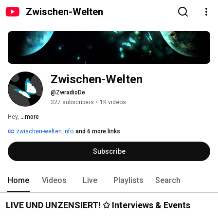
Zwischen-Welten
Zwischen-Welten
@ZwradioDe
327 subscribers
•
1K videos
Hey, 
...more
zwischen-welten.info
and 6 more links
Subscribe
Home
Videos
Live
Playlists
Search
LIVE UND UNZENSIERT! ✩ Interviews & Events