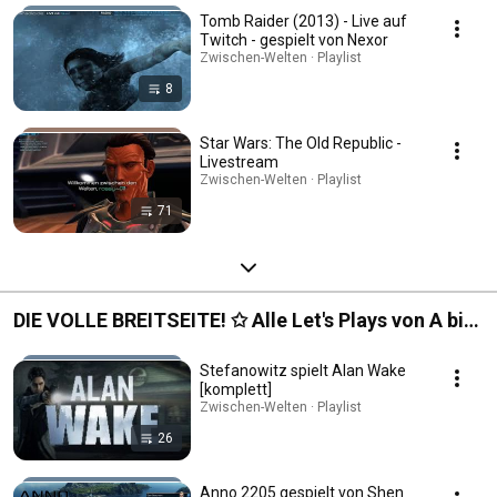
Tomb Raider (2013) - Live auf
Twitch - gespielt von Nexor
Zwischen-Welten · Playlist
8
Star Wars: The Old Republic -
Livestream
Zwischen-Welten · Playlist
71
DIE VOLLE BREITSEITE! ✩ Alle Let's Plays von A bis
X
Stefanowitz spielt Alan Wake
[komplett]
Zwischen-Welten · Playlist
26
Anno 2205 gespielt von Shen