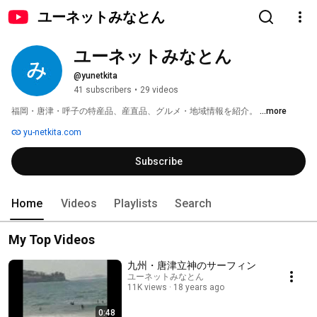
ユーネットみなとん
ユーネットみなとん
@yunetkita
41 subscribers
•
29 videos
福岡・唐津・呼子の特産品、産直品、グルメ・地域情報を紹介。 
...more
yu-netkita.com
Subscribe
Home
Videos
Playlists
Search
My Top Videos
九州・唐津立神のサーフィン
ユーネットみなとん
11K views
18 years ago
0:48