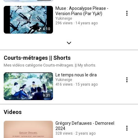
Muse : Apocalypse Please -
Version Piano (Par Yµk!)
Yukineige
296 views
14 years ago
4:10
Courts-métrages || Shorts
Mes vidéos catégorie Courts-métrages. || My shorts.
Le temps nous le dira
Yukineige
416 views
15 years ago
9:31
Videos
Grégory Defauwes - Demoreel
2024
328 views
2 years ago