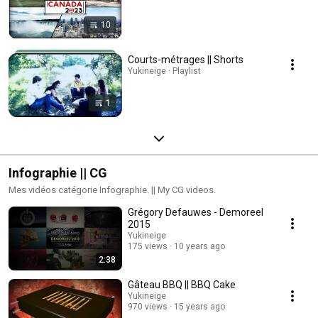
10
Courts-métrages || Shorts
Yukineige · Playlist
1
Infographie || CG
Mes vidéos catégorie Infographie. || My CG videos.
Grégory Defauwes - Demoreel
2015
Yukineige
175 views
10 years ago
2:38
Gâteau BBQ || BBQ Cake
Yukineige
970 views
15 years ago