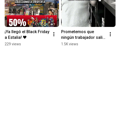
¡Ya llegó el Black Friday 
Prometemos que 
a Estalia! 🖤
ningún trabajador salió 
herido en este 
229 views
1.5K views
video...#estaliacordoba 
#fyp #humor