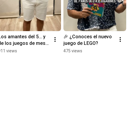
Los amantes del 5… y 
🎉 ¿Conoces el nuevo 
de los juegos de mesa 
juego de LEGO?
clásicos estáis de 
911 views
475 views
suerte