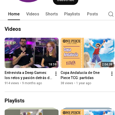
Home
Videos
Shorts
Playlists
Posts
Videos
18:59
2:04:38
Entrevista a Deep Games: 
Copa Andalucía de One 
los retos y pasión detrás de 
Piece TCG: partidas
crear contenido de 
914 views
•
9 months ago
38 views
•
1 year ago
Warhammer | Estalia 
Córdoba
Playlists