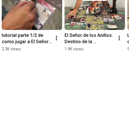
tutorial parte 1/2 de 
El Señor de los Anillos: 
como jugar a El Señor 
Destino de la 
de los Anillos: Destino 
Comunidad  #lotr  
2.3K views
1.9K views
de la Comunidad  #lotr
#lordoftherings 
#elseñordelosanillos