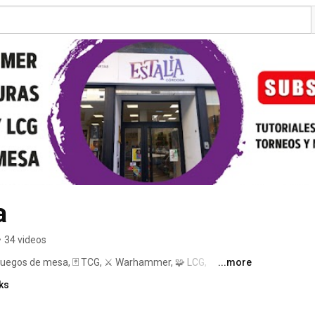
a
•
34 videos
 juegos de mesa, 🃏 TCG, ⚔️ Warhammer, 🧩 LCG, 
...more
nar 
ks