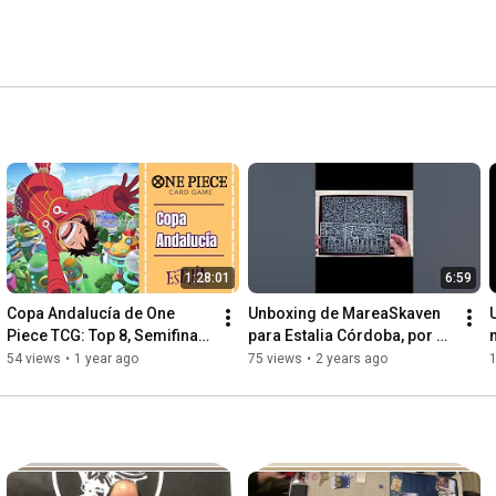
1:28:01
6:59
Copa Andalucía de One 
Unboxing de MareaSkaven 
Piece TCG: Top 8, Semifinal 
para Estalia Córdoba, por 
y Final
Fran López!
54 views
•
1 year ago
75 views
•
2 years ago