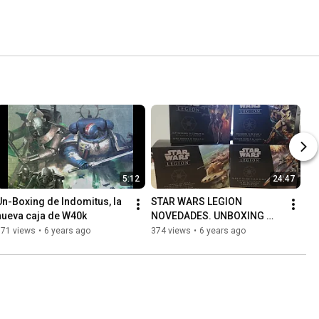
5:12
24:47
Un-Boxing de Indomitus, la 
STAR WARS LEGION 
nueva caja de W40k
NOVEDADES. UNBOXING 
DROIDES B2, CLONES FASE 
171 views
•
6 years ago
374 views
•
6 years ago
II, TANQUES AAT Y TX-130