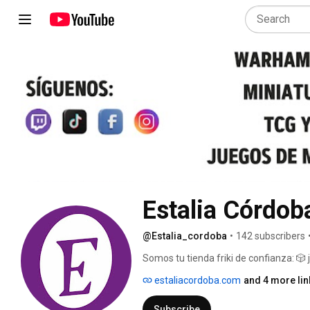
Estalia Córdob
@Estalia_cordoba
•
142 subscribers
Somos tu tienda friki de confianza: 🎲
miniaturas y todo lo que puedas imagi
estaliacordoba.com
and 4 more lin
Subscribe