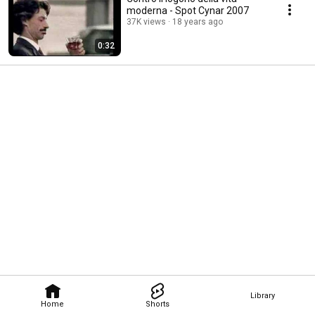
moderna - Spot Cynar 2007
37K views
18 years ago
0:32
Library
Home
Shorts