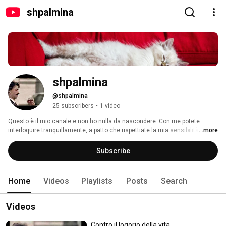
shpalmina
shpalmina
@shpalmina
25 subscribers
•
1 video
Questo è il mio canale e non ho nulla da nascondere. Con me potete 
interloquire tranquillamente, a patto che rispettiate la mia sensibilità 
...more
personale, i miei spazi, il mio vissuto e la mia amicizia. Che difficilmente 
concedo alla gente. Se volete prendermi in giro, statemi alla larga. Che di 
Subscribe
coglioni ne ho conosciuti fin troppi. 
Home
Videos
Playlists
Posts
Search
Videos
Contro il logorio della vita