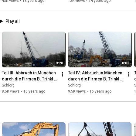
Menck M154LC Dragline
43K views
•
13 years ago
12K views
•
14 years ago
Play all
9:20
8:03
Teil III: Abbruch in München 
Teil IV: Abbruch in München 
durch die Firmen B. Trinkl 
durch die Firmen B. Trinkl 
und Abbruch LUFF
und Abbruch LUFF
Schlorg
Schlorg
S
8.5K views
•
16 years ago
9.5K views
•
16 years ago