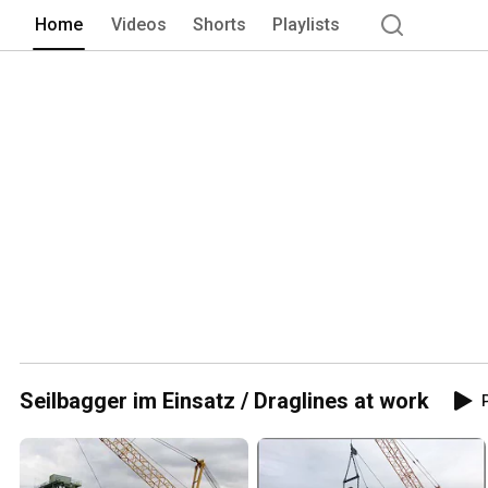
Home
Videos
Shorts
Playlists
Seilbagger im Einsatz / Draglines at work
P