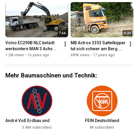
7:44
0:20
Volvo EC290B NLC belädt 
MB Actros 3353 Sattelkipper 
werksintern MAN 3 Achs 
tut sich schwer am Berg....
Kipper (F90, F2000 und TGA) 
1.2M views
•
16 years ago
689K views
•
17 years ago
mit Kies Perspektive 2
Mehr Baumaschinen und Technik:
André Voß Erdbau und
FEIN Deutschland
Transport GmbH
3.46K subscribers
8K subscribers