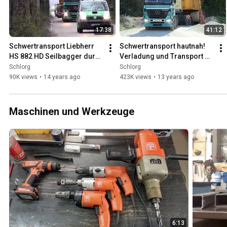
17:38
41:12
Schwertransport Liebherr 
Schwertransport hautnah! 
HS 882 HD Seilbagger durch 
Verladung und Transport 
die Fa. Penzenstadler mit 
des Liebherr Seilbaggers 
Schlorg
Schlorg
MB Actros 4154
durch Fa. Penzenstadler
90K views
•
14 years ago
423K views
•
13 years ago
Maschinen und Werkzeuge
6:13