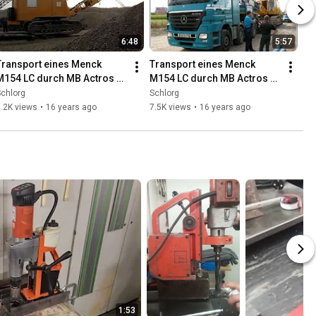
6:48
5:57
Transport eines Menck 
Transport eines Menck 
M154 LC durch MB Actros 
M154 LC durch MB Actros 
4154 
4154 
chlorg
Schlorg
Schwerlastzugmaschine 
Schwerlastzugmaschine 
.2K views
•
16 years ago
7.5K views
•
16 years ago
eil I - beladen
Teil II - Die Fahrt
1:53