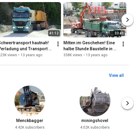
41:12
33:41
Schwertransport hautnah! 
Mitten im Geschehen! Eine 
Verladung und Transport 
halbe Stunde Baustelle in 
des Liebherr Seilbaggers 
Erding bei München
423K views
•
13 years ago
338K views
•
13 years ago
durch Fa. Penzenstadler
View all
Menckbagger
miningshovel
4.42K subscribers
4.02K subscribers