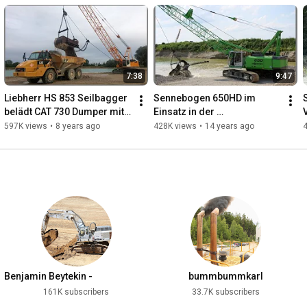
7:38
9:47
Liebherr HS 853 Seilbagger 
Sennebogen 650HD im 
belädt CAT 730 Dumper mit 
Einsatz in der 
Kies / dragline loading 
Kiesgewinnung / 
597K views
•
8 years ago
428K views
•
14 years ago
dump truck with gravel
Sennebogen 650HD 
Dragline grit open cast 
mining
Benjamin Beytekin -
bummbummkarl
Construction Machinery & More
161K subscribers
33.7K subscribers