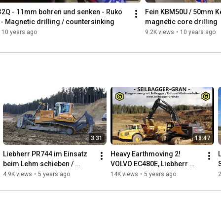
2Q - 11mm bohren und senken - Ruko 
Fein KBM50U / 50mm Ker
- Magnetic drilling / countersinking
magnetic core drilling
10 years ago
9.2K views
•
10 years ago
3:31
18:47
Liebherr PR744 im Einsatz 
Heavy Earthmoving 2! 
beim Lehm schieben / 
VOLVO EC480E, Liebherr 
Liebherr PR744 pushing clay
PR744 und VOLVO A40D und 
4.9K views
•
5 years ago
14K views
•
5 years ago
A40F im Einsatz!