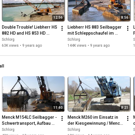
12:56
8:56
Double Trouble! Liebherr HS 
Liebherr HS 883 Seilbagger 
882 HD and HS 853 HD 
mit Schleppschaufel im 
gemeinsam im Einsatz / 
Einsatz / Dragline digging 
Schlorg
Schlorg
S
Draglines digging together
gravel
63K views
•
9 years ago
144K views
•
9 years ago
all
11:40
8:21
Menck M154LC Seilbagger - 
Menck M260 im Einsatz in 
Schwertransport, Aufbau 
der Kiesgewinnung / Menck 
und Einsatz der Maschine / 
M260 dragline working
Schlorg
Schlorg
S