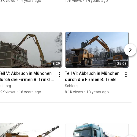
dragline working
working
13K views
•
14 years ago
17K views
•
14 years ago
8:29
25:03
Teil V: Abbruch in München 
Teil VI: Abbruch in München 
durch die Firmen B. Trinkl 
durch die Firmen B. Trinkl 
und Abbruch LUFF
und Abbruch LUFF
chlorg
Schlorg
19K views
•
16 years ago
8.1K views
•
13 years ago