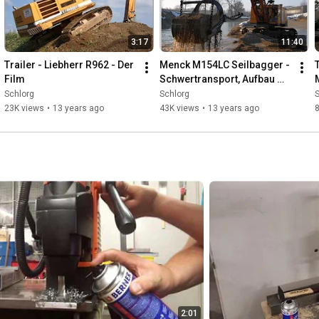
3:17
11:40
Trailer - Liebherr R962 - Der 
Menck M154LC Seilbagger - 
Film
Schwertransport, Aufbau 
und Einsatz der Maschine / 
Schlorg
Schlorg
S
Menck M154LC Dragline
23K views
•
13 years ago
43K views
•
13 years ago
8
T
2:01