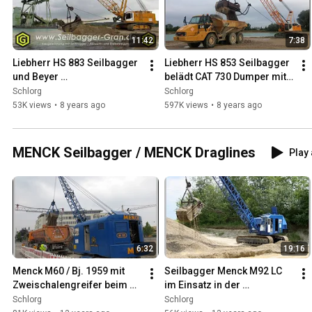
11:42
7:38
Liebherr HS 883 Seilbagger 
Liebherr HS 853 Seilbagger 
und Beyer 
belädt CAT 730 Dumper mit 
Schwimmgreiferanlage / 
Kies / dragline loading 
Schlorg
Schlorg
Liebherr Dragline and 
dump truck with gravel
53K views
•
8 years ago
597K views
•
8 years ago
clamshell dredge
MENCK Seilbagger / MENCK Draglines
Play 
6:32
19:16
Menck M60 / Bj. 1959 mit 
Seilbagger Menck M92 LC 
Zweischalengreifer beim 
im Einsatz in der 
Baugrubenaushub in 
Kiesgewinnung / Menck 
Schlorg
Schlorg