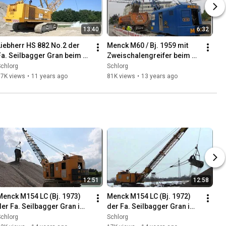
13:40
6:32
Liebherr HS 882 No.2 der 
Menck M60 / Bj. 1959 mit 
Fa. Seilbagger Gran beim 
Zweischalengreifer beim 
Einsatz im Kiesabbau am 
Baugrubenaushub in 
chlorg
Schlorg
Feringasee in Unterföhring
München
17K views
•
11 years ago
81K views
•
13 years ago
12:51
12:58
Menck M154 LC (Bj. 1973) 
Menck M154 LC (Bj. 1972) 
der Fa. Seilbagger Gran im 
der Fa. Seilbagger Gran im 
Einsatz  (Dez. 09) / Menck 
Einsatz / Menck dragline 
chlorg
Schlorg