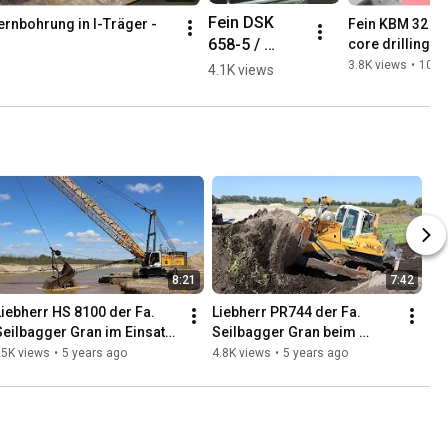
Fein DSK 
nbohrung in I-Träger - 
Fein KBM 32 Q 
658-5 / 
core drilling
23mm 
3.8K views
•
10 y
4.1K views
Vollbohrung
8:21
7:42
Liebherr HS 8100 der Fa. 
Liebherr PR744 der Fa. 
Seilbagger Gran im Einsatz 
Seilbagger Gran beim 
in der Kiesgewinnung
Humus schieben / Liebherr 
25K views
•
5 years ago
4.8K views
•
5 years ago
PR744 pushing topsoil