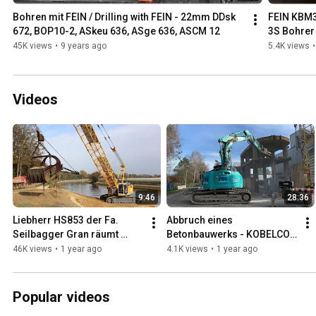
Bohren mit FEIN / Drilling with FEIN - 22mm DDsk 
FEIN KBM3
672, BOP10-2, ASkeu 636, ASge 636, ASCM 12
3S Bohrer 
45K views
•
9 years ago
5.4K views
•
Videos
9:46
28:36
Liebherr HS853 der Fa. 
Abbruch eines 
Seilbagger Gran räumt 
Betonbauwerks - KOBELCO 
einen Kiesdamm aus dem 
SK270SR mit Oilquick 
46K views
•
1 year ago
4.1K views
•
1 year ago
Isar-Werkskanal
Schnellwechsler durch Fa. 
Nagy Abbruch
Popular videos