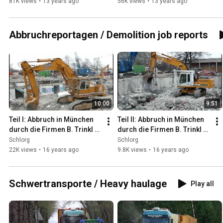
München
dragline digging in a gravel 
81K views
•
13 years ago
56K views
•
13 years ago
pit
Abbruchreportagen / Demolition job reports
10:00
9:51
Teil I: Abbruch in München 
Teil II: Abbruch in München 
durch die Firmen B. Trinkl 
durch die Firmen B. Trinkl 
und Abbruch LUFF
und Abbruch LUFF Teil II
Schlorg
Schlorg
22K views
•
16 years ago
9.8K views
•
16 years ago
Schwertransporte / Heavy haulage
Play all