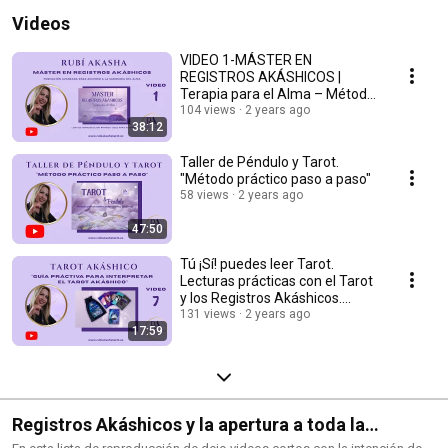
Videos
VIDEO 1-MÁSTER EN
REGISTROS AKÁSHICOS |
Terapia para el Alma – Método
Rubí Akasha
104 views
2 years ago
38:12
Taller de Péndulo y Tarot.
"Método práctico paso a paso"
58 views
2 years ago
47:50
Tú ¡Sí! puedes leer Tarot.
Lecturas prácticas con el Tarot
y los Registros Akáshicos.
Descúbrelo.
131 views
2 years ago
17:59
Registros Akáshicos y la apertura a toda la