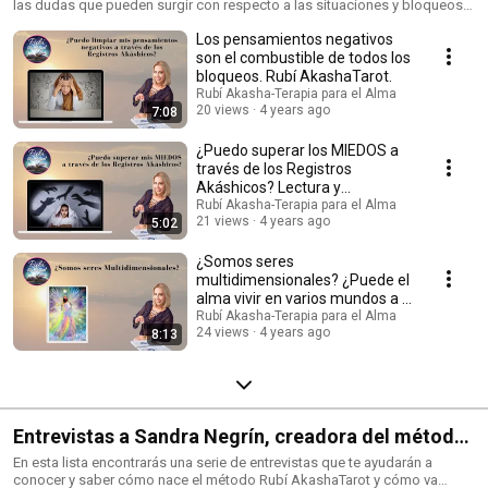
las dudas que pueden surgir con respecto a las situaciones y bloqueos
bloqueos, niño interior, miedos, votos, juramentos,
que podemos investigar y comenzar a sanar utilizando el método Rubí
Los pensamientos negativos
AkashaTarot.
relaciones...
son el combustible de todos los
bloqueos. Rubí AkashaTarot.
Rubí Akasha-Terapia para el Alma
20 views
4 years ago
7:08
¿Puedo superar los MIEDOS a
través de los Registros
Akáshicos? Lectura y
canalización.
Rubí Akasha-Terapia para el Alma
21 views
4 years ago
5:02
¿Somos seres
multidimensionales? ¿Puede el
alma vivir en varios mundos a la
vez? Aprendizajes alma.
Rubí Akasha-Terapia para el Alma
24 views
4 years ago
8:13
Entrevistas a Sandra Negrín, creadora del método
Rubí AkashaTarot, para leer Registros Akáshicos.
En esta lista encontrarás una serie de entrevistas que te ayudarán a
conocer y saber cómo nace el método Rubí AkashaTarot y cómo va