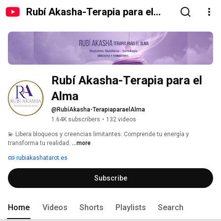
Rubí Akasha-Terapia para el
Alma
Rubí Akasha-Terapia para el 
Alma
@RubíAkasha-TerapiaparaelAlma
1.64K subscribers
•
132 videos
💫 Libera bloqueos y creencias limitantes. Comprende tu energía y 
transforma tu realidad. 
...more
rubiakashatarot.es
Subscribe
Home
Videos
Shorts
Playlists
Search