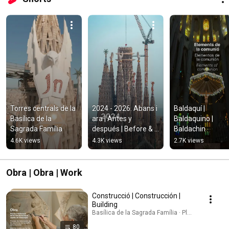
Torres centrals de la 
2024 - 2026. Abans i 
Baldaquí | 
Basílica de la 
ara | Antes y 
Baldaquino | 
Sagrada Família
después | Before & 
Baldachin
after
4.6K views
4.3K views
2.7K views
Obra | Obra | Work
Construcció | Construcción |
Building
Basílica de la Sagrada Família · Playlist
80