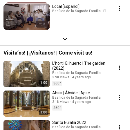
Local [Español]
Basílica de la Sagrada Família · Playlist
3
Visita’ns! | ¡Visítanos! | Come visit us!
L’hort | El huerto | The garden
(2022)
Basílica de la Sagrada Família
3.9K views
4 years ago
1:00
360°
Absis | Ábside | Apse
Basílica de la Sagrada Família
3.1K views
4 years ago
360°
1:00
Santa Eulàlia 2022
Basílica de la Sagrada Família