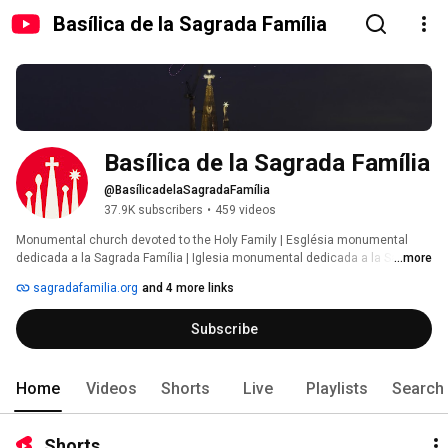
Basílica de la Sagrada Família
Basílica de la Sagrada Família
@BasílicadelaSagradaFamília
37.9K subscribers
•
459 videos
Monumental church devoted to the Holy Family | Església monumental 
dedicada a la Sagrada Família | Iglesia monumental dedicada a la Sagrada 
...more
Familia 
sagradafamilia.org
and 4 more links
Subscribe
Home
Videos
Shorts
Live
Playlists
Search
Shorts