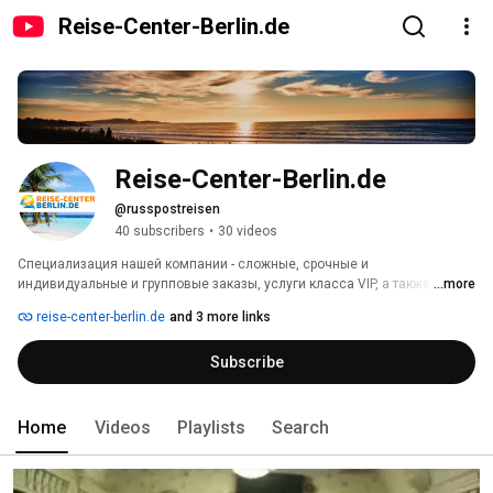
Reise-Center-Berlin.de
Reise-Center-Berlin.de
@russpostreisen
40 subscribers
•
30 videos
Специализация нашей компании - сложные, срочные и 
индивидуальные и групповые заказы, услуги класса VIP, а также 
...more
продажа авиабилетов, круизов и любых путешествий по всему миру. 
reise-center-berlin.de
and 3 more links
Subscribe
Home
Videos
Playlists
Search