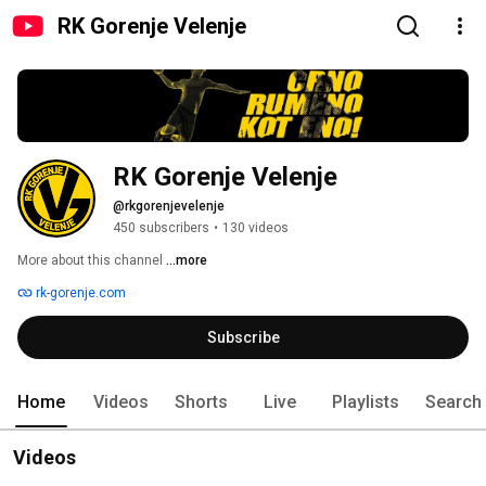
RK Gorenje Velenje
RK Gorenje Velenje
@rkgorenjevelenje
450 subscribers
•
130 videos
More about this channel
...more
rk-gorenje.com
Subscribe
Home
Videos
Shorts
Live
Playlists
Search
Videos