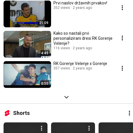
Prvi naslov državnih prvakov!
352 views
2 years ago
21:09
Kako so nastali prvi
personalizirani dresi RK Gorenje
Velenje?
116 views
2 years ago
4:45
RK Gorenje Velenje x Gorenje
357 views
2 years ago
0:55
Shorts