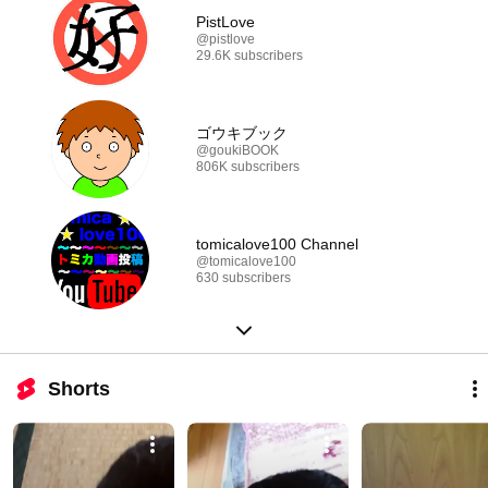
PistLove
@pistlove
29.6K subscribers
ゴウキブック
@goukiBOOK
806K subscribers
tomicalove100 Channel
@tomicalove100
630 subscribers
Shorts