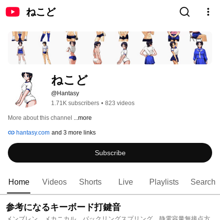
ねこど
ねこど
@Hantasy
1.71K subscribers
•
823 videos
More about this channel
...more
hantasy.com
and 3 more links
Subscribe
Home
Videos
Shorts
Live
Playlists
Search
参考になるキーボード打鍵音
メンブレン、メカニカル、バックリングスプリング、静電容量無接点方