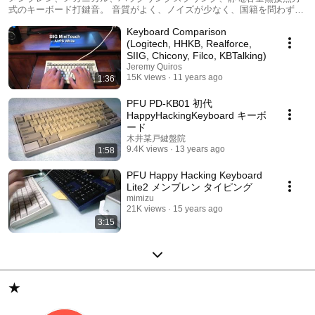
式のキーボード打鍵音。 音質がよく、ノイズが少なく、国籍を問わず、
スムーズにタイピングしている動画を集めました。
Keyboard Comparison
(Logitech, HHKB, Realforce,
SIIG, Chicony, Filco, KBTalking)
Jeremy Quiros
15K views
11 years ago
1:36
PFU PD-KB01 初代
HappyHackingKeyboard キーボ
ード
木井某戸鍵盤院
9.4K views
13 years ago
1:58
PFU Happy Hacking Keyboard
Lite2 メンブレン タイピング
mimizu
21K views
15 years ago
3:15
★