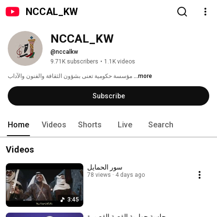
NCCAL_KW
NCCAL_KW
@nccalkw
9.71K subscribers
•
1.1K videos
...more
مؤسسة حكومية تعنى بشؤون الثقافة والفنون والآداب 
Subscribe
Home
Videos
Shorts
Live
Search
Videos
سور الحمايل
78 views
4 days ago
3:45
جلسة حوارية القصة القصيرة