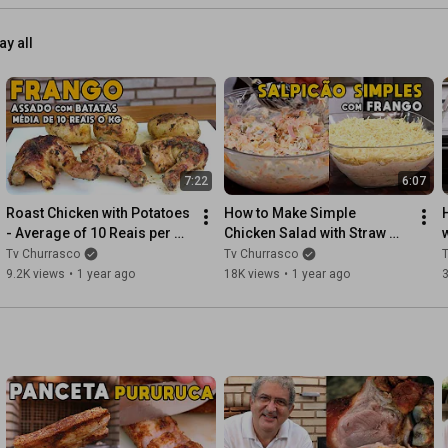
ay all
7:22
6:07
Roast Chicken with Potatoes 
How to Make Simple 
- Average of 10 Reais per 
Chicken Salad with Straw 
KG
Potatoes
Tv Churrasco
Tv Churrasco
9.2K views
•
1 year ago
18K views
•
1 year ago