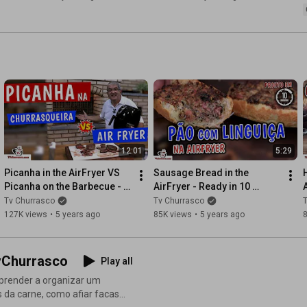
12:01
5:29
Picanha in the AirFryer VS 
Sausage Bread in the 
Picanha on the Barbecue - 
AirFryer - Ready in 10 
Tv Churrasco
Minutes - Tv Churrasco
Tv Churrasco
Tv Churrasco
127K views
•
5 years ago
85K views
•
5 years ago
vChurrasco
Play all
aprender a organizar um
 da carne, como afiar facas,