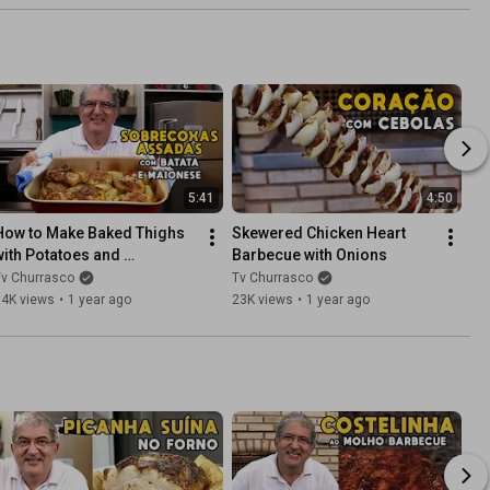
5:41
4:50
How to Make Baked Thighs 
Skewered Chicken Heart 
with Potatoes and 
Barbecue with Onions
Mayonnaise
Tv Churrasco
Tv Churrasco
34K views
•
1 year ago
23K views
•
1 year ago