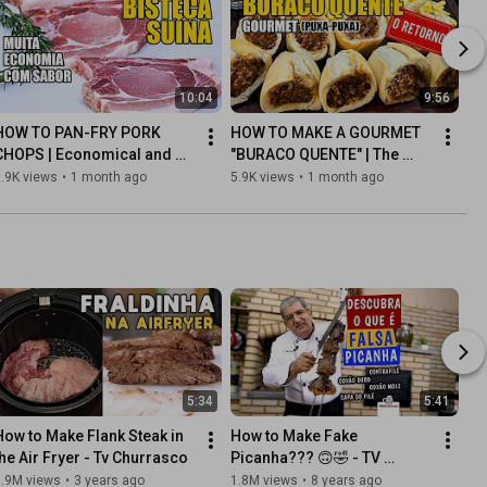
10:04
9:56
HOW TO PAN-FRY PORK 
HOW TO MAKE A GOURMET 
CHOPS | Economical and 
"BURACO QUENTE" | The 
Delicious
Snack That Never Goes Out 
.9K views
•
1 month ago
5.9K views
•
1 month ago
of Style
5:34
5:41
How to Make Flank Steak in 
How to Make Fake 
the Air Fryer - Tv Churrasco
Picanha??? 🙃🤣 - TV 
Churrasco
1.9M views
•
3 years ago
1.8M views
•
8 years ago