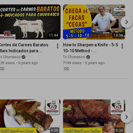
11:44
13:39
Cortes de Carnes Baratos 
How to Sharpen a Knife - 5-5 
Mais Indicados para 
10-10 Method - 
Churrasco - TvChurrasco - 
TvChurrasco - Barbecue 
Tv Churrasco
Tv Churrasco
Manual do Churrasco - 
Manual - Part 6
62K views
•
6 years ago
719K views
•
6 years ago
Parte 5
CC
CC
6:58
6:24