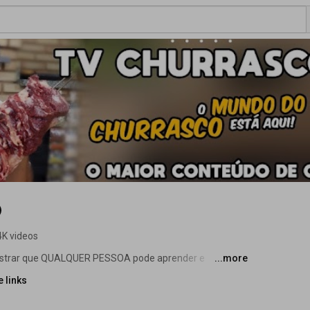
4K videos
mostrar que QUALQUER PESSOA pode aprender e 
...more
oso churrasco, assado ou grelhado... 
 links