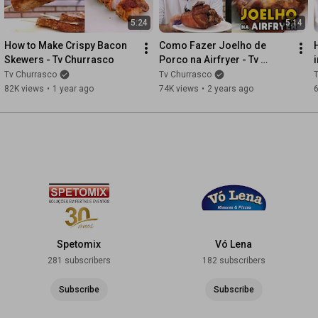
5:24
5:14
How to Make Crispy Bacon 
Como Fazer Joelho de 
Skewers - Tv Churrasco
Porco na Airfryer - Tv 
Churrasco
Tv Churrasco
Tv Churrasco
82K views
•
1 year ago
74K views
•
2 years ago
Spetomix
Vó Lena
281 subscribers
182 subscribers
Subscribe
Subscribe