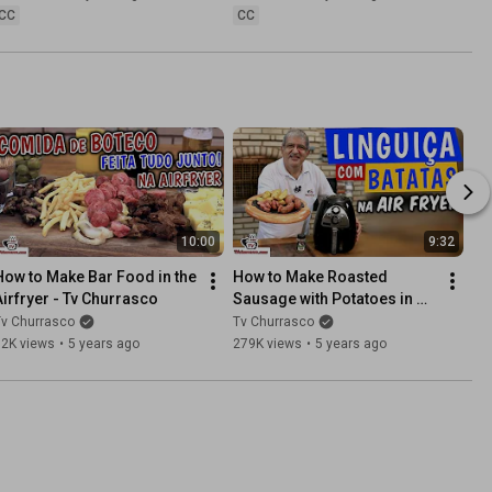
CC
CC
10:00
9:32
How to Make Bar Food in the 
How to Make Roasted 
Airfryer - Tv Churrasco
Sausage with Potatoes in 
the Air Fryer - TV Churrasco
Tv Churrasco
Tv Churrasco
82K views
•
5 years ago
279K views
•
5 years ago