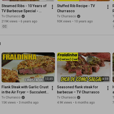
Steamed Ribs - 10 Years of 
Stuffed Rib Recipe - TV 
TV Barbecue Special - 
Churrasco
Barbecue Manual Part 1
Tv Churrasco
Tv Churrasco
219K views
•
6 years ago
93K views
•
10 years ago
CC
l
10:45
8:59
Flank Steak with Garlic Crust 
Seasoned flank steak for 
in the Air Fryer – Succulent 
barbecue – TV Churrasco
and Crispy! - TvChurrasco
Tv Churrasco
Tv Churrasco
15K views
•
3 months ago
4.9K views
•
6 months ago
7