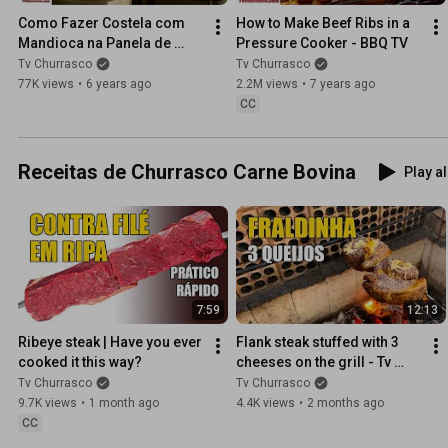
Como Fazer Costela com 
How to Make Beef Ribs in a 
Mandioca na Panela de 
Pressure Cooker - BBQ TV
Pressão - TvChurrasco
Tv Churrasco
Tv Churrasco
77K views
•
6 years ago
2.2M views
•
7 years ago
CC
Receitas de Churrasco Carne Bovina
Play al
7:59
12:13
Ribeye steak | Have you ever 
Flank steak stuffed with 3 
cooked it this way?
cheeses on the grill - Tv 
Churrasco
Tv Churrasco
Tv Churrasco
9.7K views
•
1 month ago
4.4K views
•
2 months ago
CC