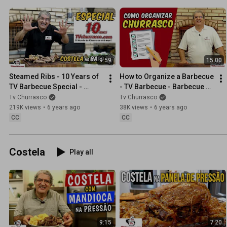
como acender uma churrasqueira, entre outras dicas e receitas espe
seu tempo “livre” e torne-se um EXPERT em churrasco com nosso 
CHURRASCO, ministrado por Valtão Oliveira, churrasqueiro com mai
com a participação de Tiago Oliveira e Eduardo Costa.
9:59
15:00
Steamed Ribs - 10 Years of 
How to Organize a Barbecue 
TV Barbecue Special - 
- TV Barbecue - Barbecue 
Barbecue Manual Part 1
Manual - Part 2
Tv Churrasco
Tv Churrasco
219K views
•
6 years ago
38K views
•
6 years ago
CC
CC
Costela
Play all
9:15
7:20