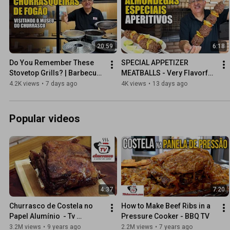
20:59
6:18
Do You Remember These 
SPECIAL APPETIZER 
Stovetop Grills? | Barbecue 
MEATBALLS - Very Flavorful 
Museum - TV Churrasco
- Tv Churrasco
4.2K views
•
7 days ago
4K views
•
13 days ago
Popular videos
4:37
7:20
Churrasco de Costela no 
How to Make Beef Ribs in a 
Papel Alumínio  - Tv 
Pressure Cooker - BBQ TV
Churrasco
3.2M views
•
9 years ago
2.2M views
•
7 years ago