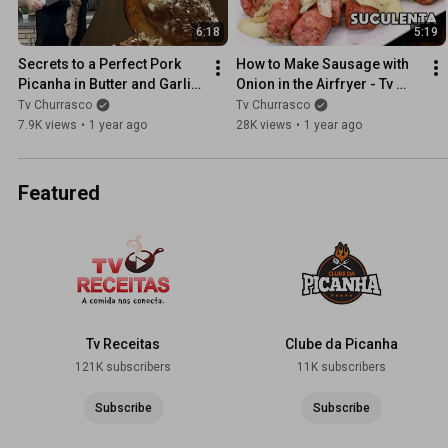
6:18
5:19
Secrets to a Perfect Pork 
How to Make Sausage with 
Picanha in Butter and Garlic 
Onion in the Airfryer - Tv 
- TvChurrasco
Churrasco
Tv Churrasco
Tv Churrasco
7.9K views
•
1 year ago
28K views
•
1 year ago
Featured
Tv Receitas
Clube da Picanha
121K subscribers
11K subscribers
Subscribe
Subscribe