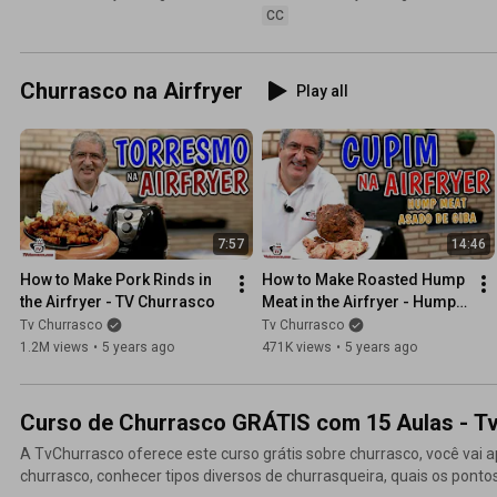
CC
Churrasco na Airfryer
Play all
7:57
14:46
How to Make Pork Rinds in 
How to Make Roasted Hump 
the Airfryer - TV Churrasco
Meat in the Airfryer - Hump 
Meat on Airfryer - Tv 
Tv Churrasco
Tv Churrasco
Churrasco
1.2M views
•
5 years ago
471K views
•
5 years ago
Curso de Churrasco GRÁTIS com 15 Aulas - T
A TvChurrasco oferece este curso grátis sobre churrasco, você vai 
churrasco, conhecer tipos diversos de churrasqueira, quais os pontos