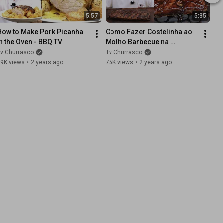
5:57
5:35
How to Make Pork Picanha 
Como Fazer Costelinha ao 
in the Oven - BBQ TV
Molho Barbecue na 
Churrasqueira - Tv 
Tv Churrasco
Tv Churrasco
Churrasco
69K views
•
2 years ago
75K views
•
2 years ago