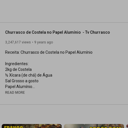
Churrasco de Costela no Papel Alumínio  - Tv Churrasco
3,247,617 views
9 years ago
Receita: Churrasco de Costela no Papel Alumínio

Ingredientes:

2kg de Costela

½ Xícara (de chá) de Água

Sal Grosso a gosto

Papel Alumínio

1 Espeto para Churrasco

READ MORE
Modo de Preparo:

Tempe a costela com sal grosso. 

Coloque a costela sobre o papel alumínio (com as laterais 
levantadas), coloque a água e enrole o papel alumínio.

Espete a costela com o espeto para churrasco e leve à 