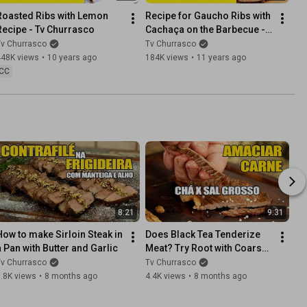
Roasted Ribs with Lemon 
Recipe for Gaucho Ribs with 
Recipe - Tv Churrasco
Cachaça on the Barbecue - 
Tv Churrasco
Tv Churrasco
Tv Churrasco
448K views
•
10 years ago
184K views
•
11 years ago
CC
8:21
9:31
How to make Sirloin Steak in 
Does Black Tea Tenderize 
a Pan with Butter and Garlic
Meat? Try Root with Coarse 
Salt!
Tv Churrasco
Tv Churrasco
.8K views
•
8 months ago
4.4K views
•
8 months ago