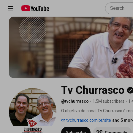
Tv Churrasco
@tvchurrasco
•
1.5M subscribers
•
1.
O objetivo do canal Tv Churrasco é 
aperfeiçoar-se para preparar um delici
tvchurrasco.com.br/site
and 5 more
Subscribe
Community