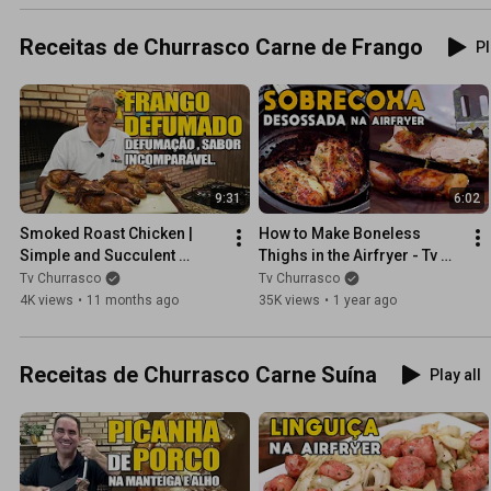
Receitas de Churrasco Carne de Frango
Pl
9:31
6:02
Smoked Roast Chicken | 
How to Make Boneless 
Simple and Succulent 
Thighs in the Airfryer - Tv 
Recipe
Churrasco
Tv Churrasco
Tv Churrasco
4K views
•
11 months ago
35K views
•
1 year ago
Receitas de Churrasco Carne Suína
Play all