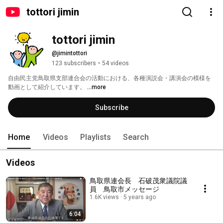
tottori jimin
tottori jimin
@jimintottori
123 subscribers
•
54 videos
自由民主党鳥取県支部連合会の活動における、各種演説会・講演会の模様を
動画として紹介しています。 
...more
Subscribe
Home
Videos
Playlists
Search
Videos
鳥取県連会長 石破茂衆議院議
員 鳥取市メッセージ
1.6K views
5 years ago
6:04