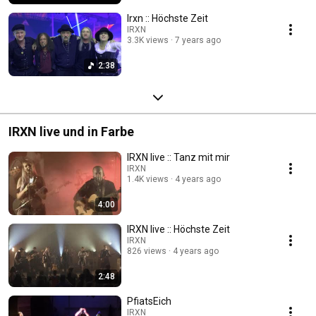
Irxn :: Höchste Zeit
IRXN
3.3K views
7 years ago
2:38
IRXN live und in Farbe
IRXN live :: Tanz mit mir
IRXN
1.4K views
4 years ago
4:00
IRXN live :: Höchste Zeit
IRXN
826 views
4 years ago
2:48
PfiatsEich
IRXN