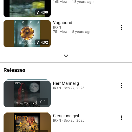
16K views
18 years ago
4:00
Vagabund
IRXN
751 views
8 years ago
4:02
Releases
Herr Mannelig
IRXN · Sep 27, 2025
1
Gierig und geil
IRXN · Sep 25, 2025