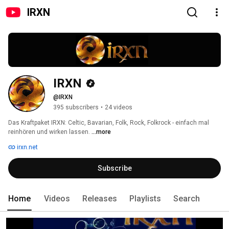
IRXN
IRXN
@IRXN
395 subscribers
•
24 videos
Das Kraftpaket IRXN: Celtic, Bavarian, Folk, Rock, Folkrock - einfach mal 
reinhören und wirken lassen. 
...more
irxn.net
Subscribe
Home
Videos
Releases
Playlists
Search