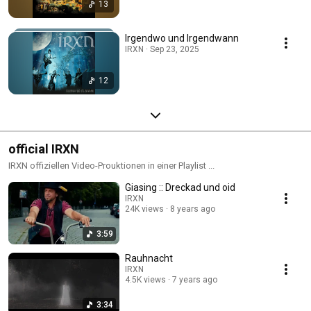
13
Irgendwo und Irgendwann
IRXN · Sep 23, 2025
12
official IRXN
IRXN offiziellen Video-Prouktionen in einer Playlist ...
Giasing :: Dreckad und oid
IRXN
24K views
8 years ago
3:59
Rauhnacht
IRXN
4.5K views
7 years ago
3:34