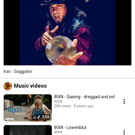
Irxn :: Goggolori
Music videos
IRXN - Giasing - dreggad und oid
IRXN
28K views
8 years ago
3:59
IRXN - Löwenblut
IRXN