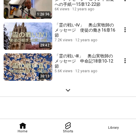
への手紙一15章12‐22節
6K views
12 years ago
1:26:36
「霊の戦いⅣ」 奥山実牧師の
メッセージ 使徒の働き16章16
節
7.2K views
12 years ago
29:42
「霊の戦いⅢ」 奥山実牧師の
メッセージ 申命記18章10‐12
節
5.6K views
12 years ago
30:13
Library
Home
Shorts