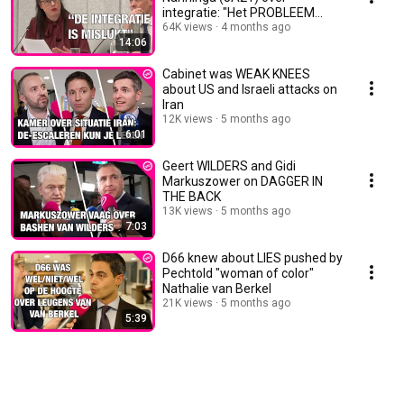
integratie: "Het PROBLEEM
MENEER, DAT BLIJFT"
64K views
4 months ago
14:06
Cabinet was WEAK KNEES
about US and Israeli attacks on
Iran
12K views
5 months ago
6:01
Geert WILDERS and Gidi
Markuszower on DAGGER IN
THE BACK
13K views
5 months ago
7:03
D66 knew about LIES pushed by
Pechtold "woman of color"
Nathalie van Berkel
21K views
5 months ago
5:39