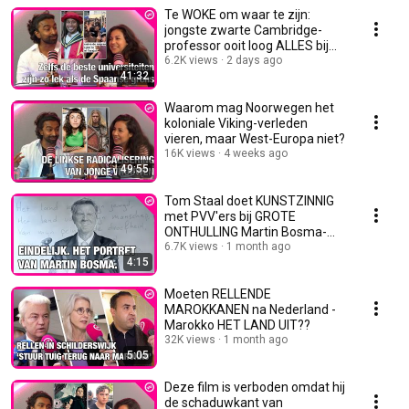
Te WOKE om waar te zijn:
jongste zwarte Cambridge-
professor ooit loog ALLES bij
elkaar
6.2K views
2 days ago
41:32
Waarom mag Noorwegen het
koloniale Viking-verleden
vieren, maar West-Europa niet?
16K views
4 weeks ago
49:55
Tom Staal doet KUNSTZINNIG
met PVV'ers bij GROTE
ONTHULLING Martin Bosma-
schilderij
6.7K views
1 month ago
4:15
Moeten RELLENDE
MAROKKANEN na Nederland -
Marokko HET LAND UIT??
32K views
1 month ago
5:05
Deze film is verboden omdat hij
de schaduwkant van