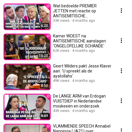
Wat bedoelde PREMIER
JETTEN met reactie op
ANTISEMITISCHE
AANSLAGEN??
33K views
4 months ago
6:20
Kamer WOEST na
ANTISEMITISCHE aanslagen:
'ONGELOFELIJKE SCHANDE'
62K views
4 months ago
15:20
Geert Wilders pakt Jesse Klaver
aan: 'U spreekt als de
ayatollahs'
49K views
4 months ago
8:50
De LANGE ARM van Erdogan
VUISTDIEP in Nederlandse
moskeeën en onderzoek
43K views
4 months ago
9:09
VLAMMENDE SPEECH Annabel
Nanninga (JA21) over