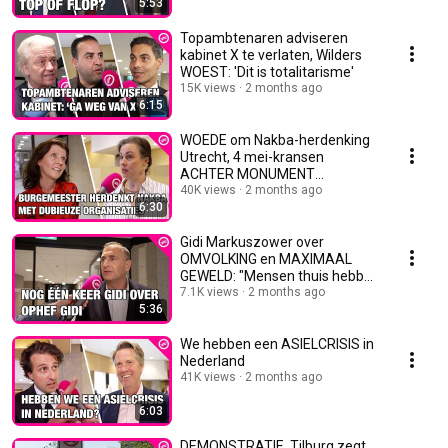
5:53
Topambtenaren adviseren
kabinet X te verlaten, Wilders
WOEST: 'Dit is totalitarisme'
15K views
2 months ago
6:15
WOEDE om Nakba-herdenking
Utrecht, 4 mei-kransen
ACHTER MONUMENT
GEKIEPERD
40K views
2 months ago
6:30
Gidi Markuszower over
OMVOLKING en MAXIMAAL
GEWELD: "Mensen thuis hebben
mij gehoord"
7.1K views
2 months ago
5:36
We hebben een ASIELCRISIS in
Nederland
41K views
2 months ago
6:03
DEMONSTRATIE. Tilburg zegt