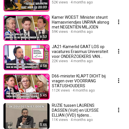
geen 'blank' meer zeggen"
52K views
4 months ago
20:33
Kamer WOEST: Minister steunt
Hamasvriendjes UNRWA alsnog
met NEGENTIEN MILJOEN
59K views
4 months ago
6:53
JA21-Kamerlid GAAT LOS op
vacatures Erasmus Universiteit
voor ONDERZOEKERS VAN
KLEUR
22K views
4 months ago
4:58
D66-minister KLAPT DICHT bij
vragen over VOORRANG
STATUSHOUDERS
112K views
4 months ago
5:45
RUZIE tussen LAURENS
DASSEN (Volt) en ULYSSE
ELLIAN (VVD) tijdens
MIGRATIEDEBAT
11K views
4 months ago
5:46