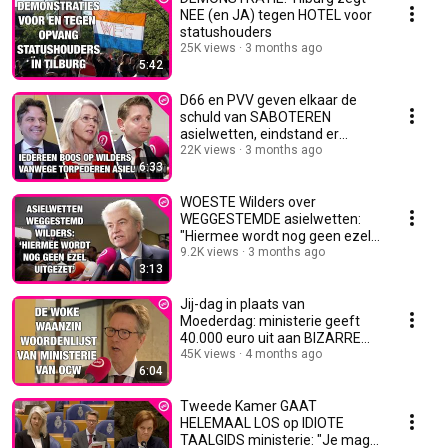
NEE (en JA) tegen HOTEL voor
statushouders
25K views
3 months ago
5:42
D66 en PVV geven elkaar de
schuld van SABOTEREN
asielwetten, eindstand er
gebeurt weer WEINIG
22K views
3 months ago
6:33
WOESTE Wilders over
WEGGESTEMDE asielwetten:
"Hiermee wordt nog geen ezel
uitgezet"
9.2K views
3 months ago
3:13
Jij-dag in plaats van
Moederdag: ministerie geeft
40.000 euro uit aan BIZARRE
TAALGIDS
45K views
4 months ago
6:04
Tweede Kamer GAAT
HELEMAAL LOS op IDIOTE
TAALGIDS ministerie: "Je mag