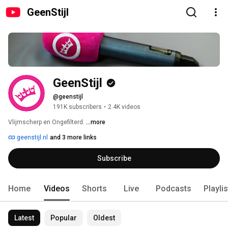
GeenStijl
GeenStijl
@geenstijl
191K subscribers
•
2.4K videos
Vlijmscherp en Ongefilterd. 
...more
geenstijl.nl
and 3 more links
Subscribe
Home
Videos
Shorts
Live
Podcasts
Playli
Latest
Popular
Oldest