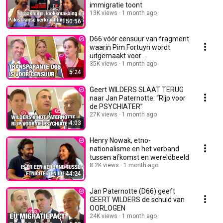
immigratie toont
13K views
1 month ago
50:56
D66 vóór censuur van fragment
waarin Pim Fortuyn wordt
uitgemaakt voor
'minderwaardig mens'
35K views
1 month ago
5:24
Geert WILDERS SLAAT TERUG
naar Jan Paternotte: “Rijp voor
de PSYCHIATER”
27K views
1 month ago
4:03
Henry Nowak, etno-
nationalisme en het verband
tussen afkomst en wereldbeeld
8.2K views
1 month ago
44:24
Jan Paternotte (D66) geeft
GEERT WILDERS de schuld van
OORLOGEN
24K views
1 month ago