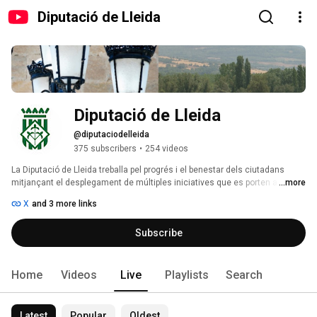
Diputació de Lleida
Diputació de Lleida
@diputaciodelleida
375 subscribers
•
254 videos
La Diputació de Lleida treballa pel progrés i el benestar dels ciutadans 
mitjançant el desplegament de múltiples iniciatives que es porten a terme 
...more
en col·laboració directa amb els ajuntaments, els consells comarcals, el 
X
and 3 more links
Consell Generau d’Aran i la Generalitat; i a través d’inversions que arriben a 
tot el territori. 
Subscribe
Home
Videos
Live
Playlists
Search
Latest
Popular
Oldest