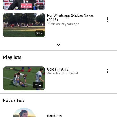
0:53
Por Whatsapp 2-2 Las Navas
(2015)
79 views
9 years ago
0:13
Playlists
Goles FIFA 17
Angel Martín · Playlist
4
Favoritos
nanisimo