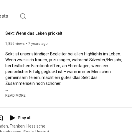
osts
Sekt: Wenn das Leben prickelt
1,856 views
7 years ago
Sekt ist unser ständiger Begleiter bei allen Highlights im Leben. 
Wenn zwei sich trauen, ja zu sagen, während Silvester/Neujahr, 
bei festlichen Familientreffen, an Ehrentagen, wenn ein 
persönlicher Erfolg geglückt ist – wann immer Menschen 
gemeinsam feiern, macht ein gutes Glas Sekt das 
Zusammensein noch schöner.

READ MORE
https://www.deutscheweine.de/wissen/w...
E)
Play all
aden, Franken, Hessische
Rheinhessen, Saale-Unstrut,