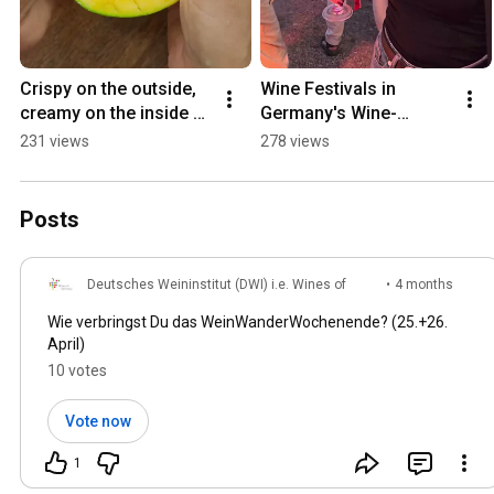
Crispy on the outside, 
Wine Festivals in 
creamy on the inside – 
Germany's Wine-
these sushi cups are 
Growing Regions
231 views
278 views
our food hack for 
Riesling Kab...
Posts
Deutsches Weininstitut (DWI) i.e. Wines of
•
4 months
Germany
ago
Wie verbringst Du das WeinWanderWochenende? (25.+26.
April)
10 votes
Vote now
1