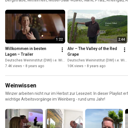
Sachsen, Württemberg
1:22
2:44
Willkommen in besten 
Ahr – The Valley of the Red 
Lagen – Trailer
Grape
Deutsches Weininstitut (DWI) i.e. Wines of Germany
Deutsches Weininstitut (DWI) i.e. Wines of Germany
7.4K views
•
8 years ago
10K views
•
8 years ago
Weinwissen
Winzer arbeiten nicht nur im Herbst zur Lesezeit. In dieser Playlist 
wichtige Arbeitsvorgänge im Weinberg - rund ums Jahr!