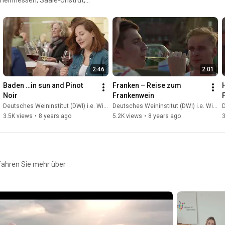
2:46
2:01
Baden …in sun and Pinot 
Franken – Reise zum 
Noir
Frankenwein
Deutsches Weininstitut (DWI) i.e. Wines of Germany
Deutsches Weininstitut (DWI) i.e. Wines of Germany
D
3.5K views
•
8 years ago
5.2K views
•
8 years ago
3
erfahren Sie mehr über