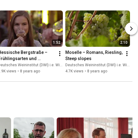
1:52
2:10
Hessische Bergstraße – 
Moselle – Romans, Riesling, 
Frühlingsarten und 
Steep slopes
Weininsel
eutsches Weininstitut (DWI) i.e. Wines of Germany
Deutsches Weininstitut (DWI) i.e. Wines of Germany
.9K views
•
8 years ago
4.7K views
•
8 years ago