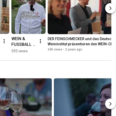
WEIN & 
DER FEINSCHMECKER und das Deutsche 
FUSSBALL 
Weininstitut präsentieren den WEIN-CH
2023 🍇
#wine
340 views
•
2 years ago
593 views