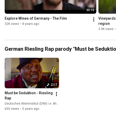
30:10
Explore Wines of Germany - The Film
Vineyards 
region
32K views
•
8 years ago
3.9K views
•
German Riesling Rap parody "Must be Seduktion" 
2:17
Must be Seduktion - Riesling 
Rap
Deutsches Weininstitut (DWI) i.e. Wines of Germany
650 views
•
5 years ago