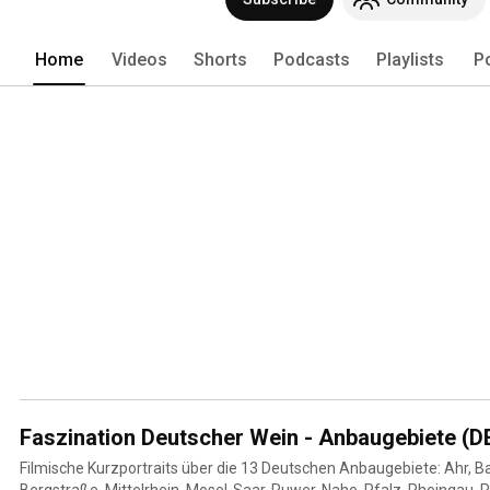
Home
Videos
Shorts
Podcasts
Playlists
P
Faszination Deutscher Wein - Anbaugebiete (D
Filmische Kurzportraits über die 13 Deutschen Anbaugebiete: Ahr, B
Bergstraße, Mittelrhein, Mosel-Saar-Ruwer, Nahe, Pfalz, Rheingau, 