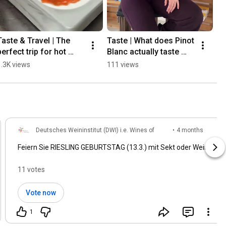
Taste & Travel | The 
Taste | What does Pinot 
perfect trip for hot 
Blanc actually taste 
days 🍦
like?
1.3K views
111 views
Deutsches Weininstitut (DWI) i.e. Wines of
•
4 months
Germany
ago
Feiern Sie RIESLING GEBURTSTAG (13.3.) mit Sekt oder Wein?
11 votes
Vote now
1