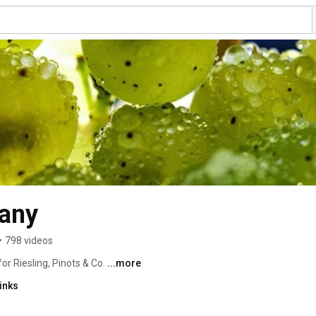
any
•
798 videos
r Riesling, Pinots & Co. 
...more
inks