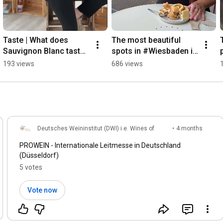
Taste | What does 
The most beautiful 
Sauvignon Blanc taste 
spots in #Wiesbaden in 
like?
one day! 🌿🍕🍷 Our 
193 views
686 views
tips for your 
#winesummer and a
Deutsches Weininstitut (DWI) i.e. Wines of
•
4 months
Germany
ago
PROWEIN - Internationale Leitmesse in Deutschland
(Düsseldorf)
5 votes
Vote now