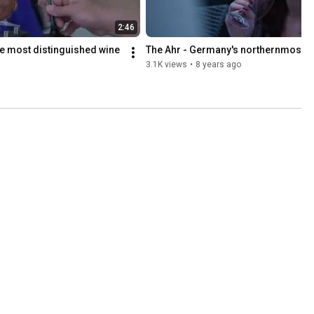
2:46
e most distinguished wine 
The Ahr - Germany's northernmost w
3.1K views
•
8 years ago