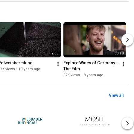
2:50
30:10
Rotweinbereitung
Explore Wines of Germany - 
The Film
37K views
•
13 years ago
32K views
•
8 years ago
View all