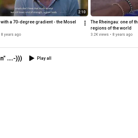
2:10
with a 70-degree gradient - the Mosel 
The Rheingau: one of th
regions of the world
8 years ago
3.2K views
•
8 years ago
....-)))
Play all