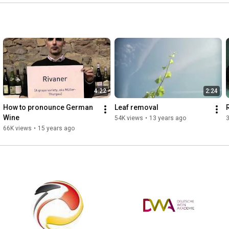
4:22
2:24
How to pronounce German 
Leaf removal
Wine
54K views
•
13 years ago
66K views
•
15 years ago