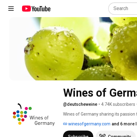
Wines of Germ
@deutscheweine
•
4.74K subscribers
Wines of Germany sharing its passion fo
winesofgermany.com
and 6 more l
Subscribe
Community