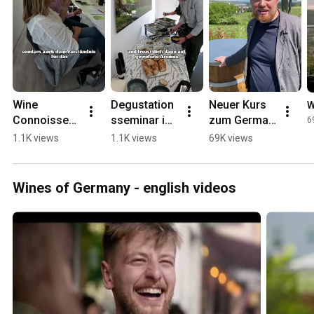
Wine 
Degustation
Neuer Kurs 
W
Connoisseur 
sseminar im 
zum German 
6
Seminar by 
Deutschen 
Wine 
1.1K views
1.1K views
69K views
the German 
Weininstitut
Professional 
Wine 
ab Herbst
Institute 
Wines of Germany - english videos
(DWI)