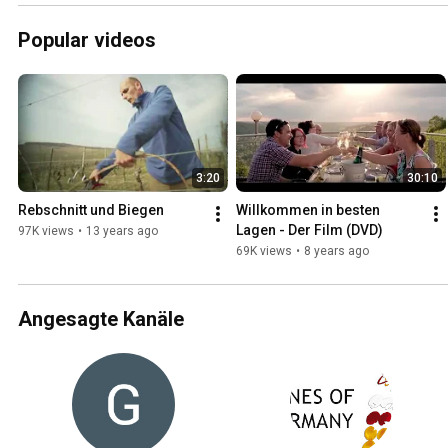
Popular videos
3:20
30:10
Rebschnitt und Biegen
Willkommen in besten 
Lagen - Der Film (DVD)
97K views
•
13 years ago
69K views
•
8 years ago
Angesagte Kanäle