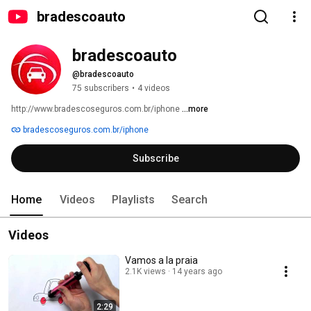
bradescoauto
bradescoauto
@bradescoauto
75 subscribers
•
4 videos
http://www.bradescoseguros.com.br/iphone 
...more
bradescoseguros.com.br/iphone
Subscribe
Home
Videos
Playlists
Search
Videos
Vamos a la praia
2.1K views
14 years ago
2:29