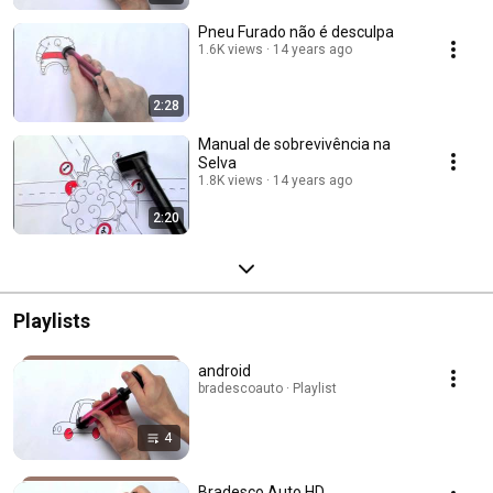
Pneu Furado não é desculpa
1.6K views
14 years ago
2:28
Manual de sobrevivência na
Selva
1.8K views
14 years ago
2:20
Playlists
android
bradescoauto · Playlist
4
Bradesco Auto HD