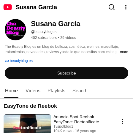
Susana García
Susana García
@beautybloges
402 subscribers
•
29 videos
The Beauty Blog es un blog de belleza, cosmética, wellnes, maquillaje, 
tratamientos, novedades, reviews y todo lo que necesitas para estar guapa 
...more
como por arte de magia. 
beautyblog.es
Subscribe
Home
Videos
Playlists
Search
EasyTone de Reebok
Anuncio Spot Reebok
EasyTone: Reetonifícate
Tvspotblog1
104K views
16 years ago