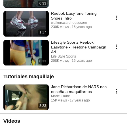
0:33
Reebok EasyTone Toning
Shoes Intro
walkerswarehousecom
230K views
16 years ago
1:17
Lifestyle Sports Reebok
Easytone - Reetone Campaign
Ad
Life Style Sports
208K views
16 years ago
0:33
Tutoriales maquillaje
Jane Richardson de NARS nos
enseña a maquillarnos
Marie Claire
15K views
17 years ago
3:23
Videos