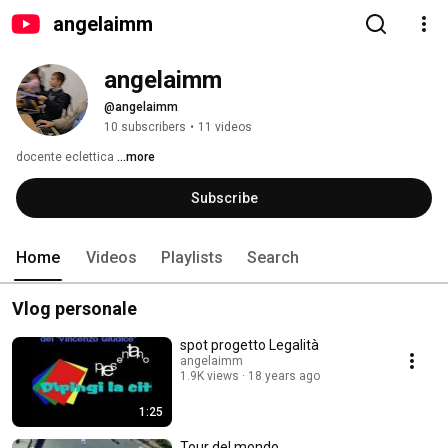
angelaimm
angelaimm
@angelaimm
10 subscribers
•
11 videos
docente eclettica 
...more
Subscribe
Home
Videos
Playlists
Search
Vlog personale
spot progetto Legalità
angelaimm
1.9K views
18 years ago
1:25
Tour del mondo