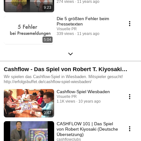
274 views
11 years ago
9:23
Die 5 größten Fehler beim
Pressetexten
Visuelle PR
339 views
11 years ago
5:04
Cashflow - Das Spiel von Robert T. Kiyosaki
("Rich Dad, Poor Dad")
Wir spielen das Cashflow-Spiel in Wiesbaden. Mitspieler gesucht!
http://erfolgsbuffet.de/cashflow-spiel-wiesbaden/
Cashflow-Spiel Wiesbaden
Visuelle PR
1.1K views
10 years ago
0:47
CASHFLOW 101 | Das Spiel
von Robert Kiyosaki (Deutsche
Übersetzung)
cashflowclubs