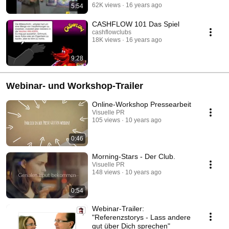
62K views
16 years ago
5:54
CASHFLOW 101 Das Spiel
cashflowclubs
18K views
16 years ago
9:28
Webinar- und Workshop-Trailer
Online-Workshop Pressearbeit
Visuelle PR
105 views
10 years ago
0:46
Morning-Stars - Der Club.
Visuelle PR
148 views
10 years ago
0:54
Webinar-Trailer:
"Referenzstorys - Lass andere
gut über Dich sprechen"