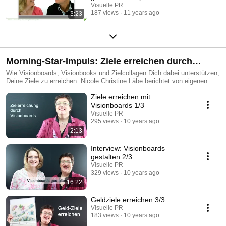
Visuelle PR
187 views
11 years ago
3:23
Morning-Star-Impuls: Ziele erreichen durch
Visionboards
Wie Visionboards, Visionbooks und Zielcollagen Dich dabei unterstützen,
Deine Ziele zu erreichen. Nicole Christine Läbe berichtet von eigenen
positiven Erfahrungen und Wunscherfüllungen und gibt hilfreiche Tipps.
Ziele erreichen mit
Visionboards 1/3
Visuelle PR
295 views
10 years ago
2:13
Interview: Visionboards
gestalten 2/3
Visuelle PR
329 views
10 years ago
16:22
Geldziele erreichen 3/3
Visuelle PR
183 views
10 years ago