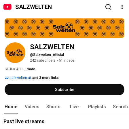
SALZWELTEN
SALZWELTEN
@Salzwelten_official
242 subscribers
•
51 videos
GLÜCK AUF! 
...more
salzwelten.at
and 3 more links
Subscribe
Home
Videos
Shorts
Live
Playlists
Search
Past live streams