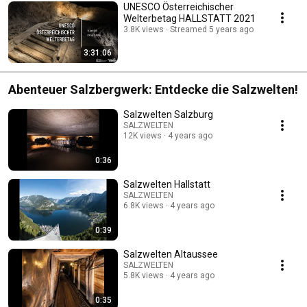
UNESCO Österreichischer
Welterbetag HALLSTATT 2021
3.8K views
Streamed 5 years ago
3:31:06
Abenteuer Salzbergwerk: Entdecke die Salzwelten!
Salzwelten Salzburg
SALZWELTEN
12K views
4 years ago
0:36
Salzwelten Hallstatt
SALZWELTEN
6.8K views
4 years ago
0:39
Salzwelten Altaussee
SALZWELTEN
5.8K views
4 years ago
0:35