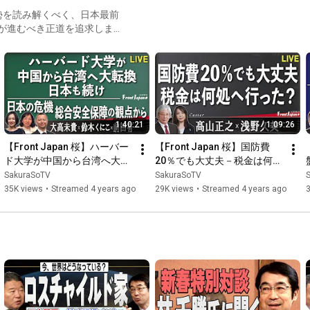
勢を読み解くべく、日本最前
日本が進むべき正道を追求しま
1:40:21
1:09:26
【Front Japan 桜】ハーバー
【Front Japan 桜】国防費
ド大学が中国から台湾へ大転
20％でも大丈夫－税金は何処
換　日本も続け / 日本の危
へ行った？ / 髙山＆浅野のニ
SakuraSoTV
SakuraSoTV
機：総合安全保障の観点から 
ュースピックアップ[桜
35K views
•
Streamed 4 years ago
29K views
•
Streamed 4 years ago
/ 名優アレック・ボールドウ
R3/10/22]
ィン、2人死傷事故の衝撃[桜
R3/10/25]