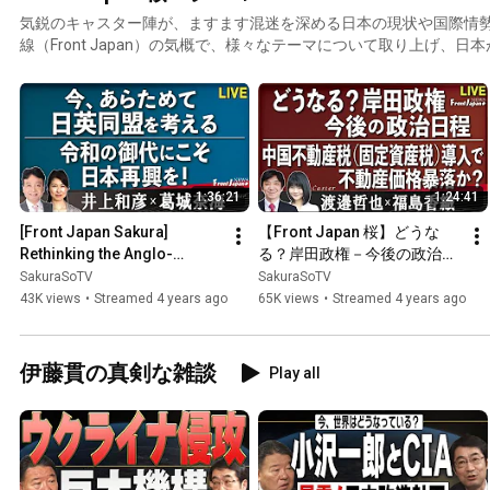
気鋭のキャスター陣が、ますます混迷を深める日本の現状や国際情
線（Front Japan）の気概で、様々なテーマについて取り上げ、
す！
1:36:21
1:24:41
[Front Japan Sakura] 
【Front Japan 桜】どうな
Rethinking the Anglo-
る？岸田政権－今後の政治日
Japanese Alliance Today / 
程 / 中国不動産税（固定資産
SakuraSoTV
SakuraSoTV
Reviving Japan in the Reiwa 
税）導入で不動産価格暴落
43K views
•
Streamed 4 years ago
65K views
•
Streamed 4 years ago
E...
か？[桜R3/10/26]
伊藤貫の真剣な雑談
Play all