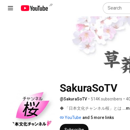
JP
SakuraSoTV
@SakuraSoTV
•
514K subscribers
•
40
◆ 「日本文化チャンネル桜」とは 
...
YouTube
and 5 more links
Subscribe