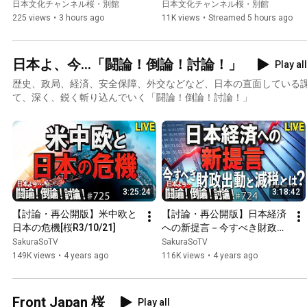
国神社を敬う日の丸国民大行
の国民』のために戦えるか？
日本文化チャンネル桜・別館
日本文化チャンネル桜・別館
進[桜R8/8/7]
[桜R8/8/7]
225 views
•
3 hours ago
11K views
•
Streamed 5 hours ago
日本よ、今...「闘論！倒論！討論！」
Play all
歴史、政局、経済、安全保障、外交などなど、日本の直面している
て、深く、鋭く斬り込んでいく「闘論！倒論！討論！」
3:25:24
3:18:42
【討論・再公開版】米中欧と
【討論・再公開版】日本経済
日本の危機[桜R3/10/21]
への新提言－今すべき財政出
動と減税とは？[桜R3/10/21]
SakuraSoTV
SakuraSoTV
149K views
•
4 years ago
116K views
•
4 years ago
Front Japan 桜
Play all