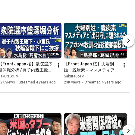
1:20:36
1:29:41
【Front Japan 桜】衆院選序
【Front Japan 桜】夫婦別
盤深堀分析 / 眞子内親王殿
姓・脱炭素－マスメディアと
下・小室氏 秋篠宮殿下にご挨
〝出羽守〟に騙されるな / ア
SakuraSoTV
SakuraSoTV
拶[桜R3/10/21]
フガンの教訓と拉致被害者救
32K views
•
Streamed 4 years ago
23K views
•
Streamed 4 years ago
出[桜R3/10/20]