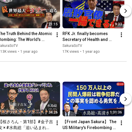
21:15
9:33
The Truth Behind the Atomic 
RFK Jr. finally becomes 
Bombing: The World's 
Secretary of Health and 
Greatest Taboo [This is the 
Human Services: Can he 
SakuraSoTV
SakuraSoTV
True Modern History ...
wipe out America's 
113K views
•
1 year ago
17K views
•
1 year ago
corrupt...
34:26
1:31:36
【桜さろん・第1部】#金子吉
【Front Japan Sakura】 The 
友 × #水島総「追い込まれた
US Military's Firebombing 