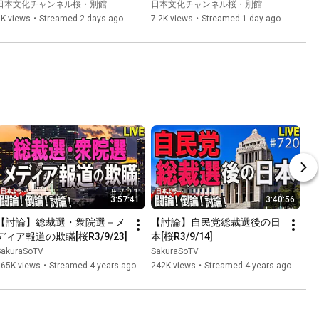
進歩派グローバリズム、分裂
and Killing of Over 1.5 
日本文化チャンネル桜・別館
日本文化チャンネル桜・別館
するMAGA、密かに広がるシ
Million Japanese Civil...
6K views
•
Streamed 2 days ago
7.2K views
•
Streamed 1 day ago
オニスト政権 」
3:57:41
3:40:56
【討論】総裁選・衆院選－メ
【討論】自民党総裁選後の日
ディア報道の欺瞞[桜R3/9/23]
本[桜R3/9/14]
SakuraSoTV
SakuraSoTV
265K views
•
Streamed 4 years ago
242K views
•
Streamed 4 years ago