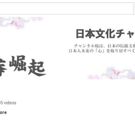
5 videos
more