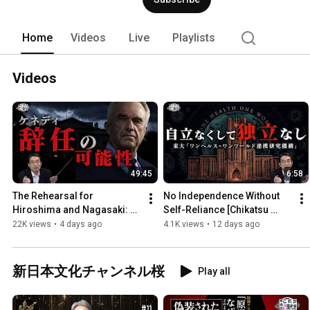
Home
Videos
Live
Playlists
Videos
49:45
6:58
The Rehearsal for 
No Independence Without 
Hiroshima and Nagasaki: 
Self-Reliance [Chikatsu 
Proof That the Pumpkin 
Hayashi’s This is the Real 
22K views
•
4 days ago
4.1K views
•
12 days ago
Bomb Was Also a 
Modern History 267]
Composite Bomb 【...
新日本文化チャンネル桜
Play all