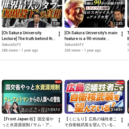
7:38
12:45
[Ch Sakura University 
[Ch Sakura University's main 
Lecture] The truth behind the 
feature is a 90-minute 
world's biggest taboo, the 
feature] "Trump 2.0 
SakuraSoTV
SakuraSoTV
atomic bombing 03
Launches: Anti-Rothschild...
28K views
•
1 year ago
20K views
•
1 year ago
1:13:12
3:16:51
【Front Japan 桜】国交省や
【くにもり】広島の犠牲者こ
っと水資源規制 / サム・アル
そ自衛核武装を望んでいる！