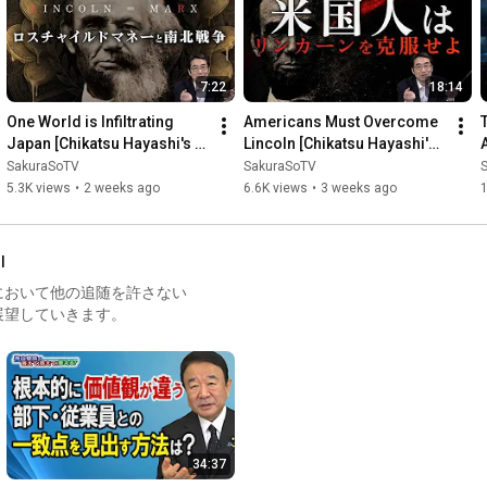
7:22
18:14
One World is Infiltrating 
Americans Must Overcome 
Japan [Chikatsu Hayashi's 
Lincoln [Chikatsu Hayashi's 
True Modern History 266]
True Modern History 265]
SakuraSoTV
SakuraSoTV
5.3K views
•
2 weeks ago
6.6K views
•
3 weeks ago
l
において他の追随を許さない
展望していきます。
34:37