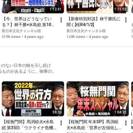
1:12:41
1:11:02
【今、世界はどうなってい
【新春特別対談】林千勝氏に
る？】林千勝×水島総 第10回
聞く[桜R4/1/2]
「アメリカを動かし、日本開
新日本文化チャンネル桜
新日本文化チャンネル桜
国に奔走した金融帝国の代理
219K views
•
4 years ago
124K views
•
4 years ago
人達」[桜R4/1/15]
とのない日本の軸を示し続け
るものがあるように、物事の
59:20
1:04:22
【桜無門関】馬渕睦夫×水島
【桜無門関 年末SP】馬渕睦
総 第35回「ウクライナ危機
夫×水島総「世界が左傾化し