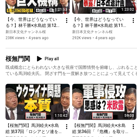
1:21:53
1:23:02
【今、世界はどうなってい
【今、世界はどうなってい
る？】林千勝×水島総 第12回
る？】林千勝×水島総 第11回
「世界の公衆衛生に続き“新
「警世と買弁、『新世界秩
新日本文化チャンネル桜
新日本文化チャンネル桜
世界秩序”への生贄とされた
序』の遣り口が記された３つ
238K views
•
4 years ago
292K views
•
4 years ago
ウクライナとロシアの人々」
の書」[桜R4/2/19]
[桜R4/3/19]
桜無門関
Play all
既成概念にとらわれない大きな視座で国際情勢を俯瞰し、ぶれるこ
ている馬渕睦夫氏。 閉ざす門を一度解き放つことによって見えてく
本質を見極める言葉と思考を、対談を通じて伺います。
1:10:42
59:03
【桜無門関】馬渕睦夫×水島
【桜無門関】馬渕睦夫×水島
総 第37回「ロシアとソ連を
総 第36回「『危機』を取り