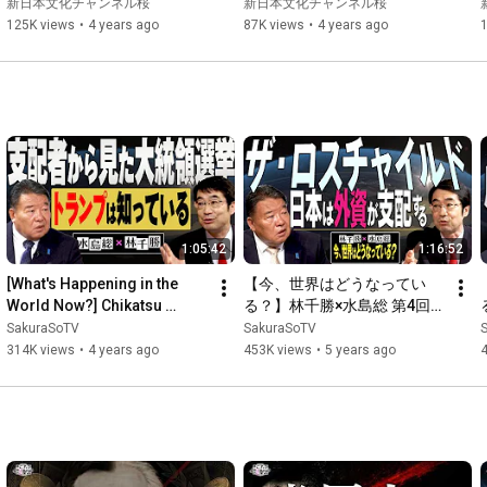
は国家と戦争の民営化演習？
偽善が蔓延った令和３年～ト
新日本文化チャンネル桜
新日本文化チャンネル桜
ポリコレ全体主義に支配され
ランプの退陣と歪められたロ
'
125K views
•
4 years ago
87K views
•
4 years ago
たアメリカの民主主義は？」
シア観」[桜R3/12/30]
[桜R4/1/27]
1:05:42
1:16:52
[What's Happening in the 
【今、世界はどうなってい
World Now?] Chikatsu 
る？】林千勝×水島総 第4回
Hayashi x So Mizushima, 
「ユダヤが駆使する世界的プ
SakuraSoTV
SakuraSoTV
Episode 5: "Trump's 
ロパガンダツール～映画、ノ
314K views
•
4 years ago
453K views
•
5 years ago
Predece...
ーベル賞、そして今やCO2」
[桜R3/7/17]