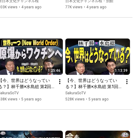
No. 34 "The trend of 
党親中人事への危惧、それを
新日本文化チャンネル桜
日本文化チャンネル桜・別館
revolution' that even Puti...
見たロシアは...」[桜R3/11/4]
103K views
•
4 years ago
77K views
•
4 years ago
1:25:46
1:13:39
【今、世界はどうなってい
【今、世界はどうなってい
る？】林千勝×水島総 第2回
る？】林千勝×水島総 第1回
「日本国総理大臣の雇い主、
「民族無き世界を目指す２つ
SakuraSoTV
SakuraSoTV
ロスチャイルド家の戦争と環
のグローバリズム～ロスチャ
438K views
•
5 years ago
528K views
•
5 years ago
境と原子力のビジネス」[桜
イルド家とカール・マルクス
R3/5/15]
の繋がり」[桜R3/4/17]