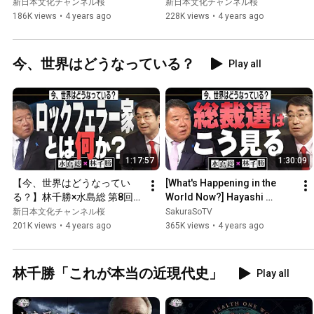
同一視する人々の限界、ウク
巻く諸勢力～ネオコンに進駐
新日本文化チャンネル桜
新日本文化チャンネル桜
ライナの命運は天然ガス利権
されたウクライナ、トルコで
186K views
•
4 years ago
228K views
•
4 years ago
と米中間選挙に翻弄される」
懲りたNATO、残り時間が気
[桜R4/3/31]
になるバイデンと習近平」[桜
R4/2/24]
今、世界はどうなっている？
Play all
1:17:57
1:30:09
【今、世界はどうなってい
[What's Happening in the 
る？】林千勝×水島総 第8回
World Now?] Hayashi 
「もう一つの帝国、ロックフ
Chikatsu x Mizushima So, 
新日本文化チャンネル桜
SakuraSoTV
ェラーの歴史と力 / 日本的で
Part 6: "USA, China, or the...
201K views
•
4 years ago
365K views
•
4 years ago
はなく世界的、選挙と共に終
わった『新しい資本主義』」
[桜R3/11/20]
林千勝「これが本当の近現代史」
Play all