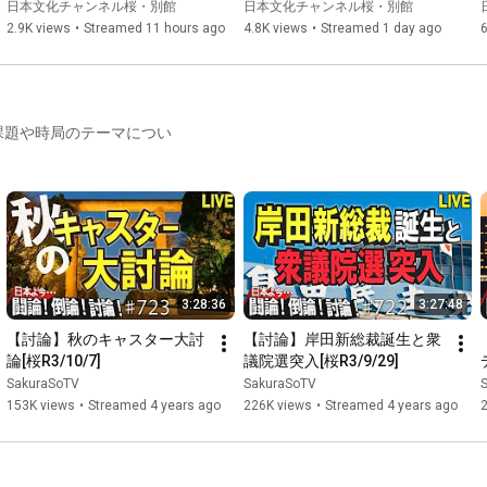
トマンからの人類への警告[桜
[桜R8/8/6]
日本文化チャンネル桜・別館
日本文化チャンネル桜・別館
R8/8/7]
2.9K views
•
Streamed 11 hours ago
4.8K views
•
Streamed 1 day ago
課題や時局のテーマについ
3:28:36
3:27:48
【討論】秋のキャスター大討
【討論】岸田新総裁誕生と衆
論[桜R3/10/7]
議院選突入[桜R3/9/29]
SakuraSoTV
SakuraSoTV
153K views
•
Streamed 4 years ago
226K views
•
Streamed 4 years ago