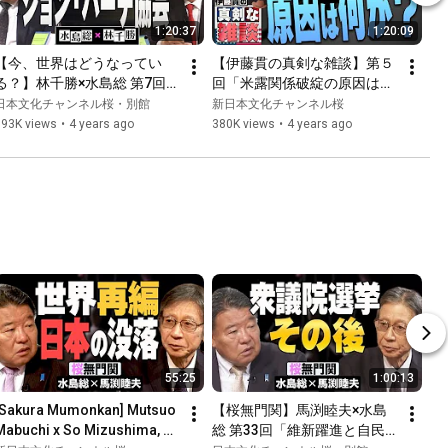
1:20:37
1:20:09
【今、世界はどうなってい
【伊藤貫の真剣な雑談】第５
る？】林千勝×水島総 第7回
回「米露関係破綻の原因は何
「アンチ・グローバリズム勢
か？」[桜R4/3/31]
日本文化チャンネル桜・別館
新日本文化チャンネル桜
力の草の根組織、ジョン・バ
193K views
•
4 years ago
380K views
•
4 years ago
ーチ協会のレジスタンス」[桜
R3/10/16]
55:25
1:00:13
[Sakura Mumonkan] Mutsuo 
【桜無門関】馬渕睦夫×水島
Mabuchi x So Mizushima, 
総 第33回「維新躍進と自民