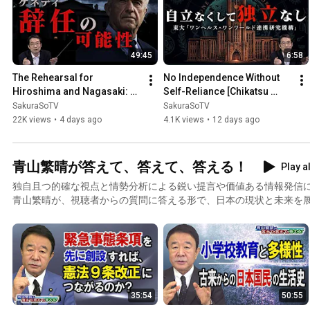
49:45
6:58
The Rehearsal for 
No Independence Without 
Hiroshima and Nagasaki: 
Self-Reliance [Chikatsu 
Proof That the Pumpkin 
Hayashi’s This is the Real 
SakuraSoTV
SakuraSoTV
Bomb Was Also a 
Modern History 267]
22K views
•
4 days ago
4.1K views
•
12 days ago
Composite Bomb 【...
青山繁晴が答えて、答えて、答える！
Play al
独自且つ的確な視点と情勢分析による鋭い提言や価値ある情報発信
青山繁晴が、視聴者からの質問に答える形で、日本の現状と未来を
35:54
50:55