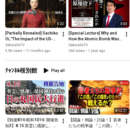
5:22
3:03
[Partially Revealed] Sachiko 
[Special Lecture] Why and 
Oi, "The Impact of the US-
How the Atomic Bomb Was 
Russia G2: The Beginning of 
Fake [This is the True 
SakuraSoTV
SakuraSoTV
a Global Parad...
Modern History 193]
5.5K views
•
11 months ago
26K views
•
1 year ago
ﾁｬﾝﾈﾙ桜別館
Play all
1:51
4:12:21
【戦後81年昭和101年 開催告
【闘論！倒論！討論！】若者
知3】8.15 英霊に感謝し、靖
たちの戦争論 『この国』『こ