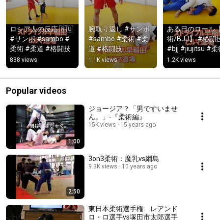
ロシア人の反応 🇷🇺 
腕取り返し #サンボ 
ある日のロール
#サンボ #sambo #
#sambo #柔術 #柔
術/BJJ】 #格闘技
柔術 #柔道 #格闘技
道 #格闘技
#bjj #jiujitsu #
ブラジリアン柔
838 views
1.1K views
1.2K views
Popular videos
ジョージア？「男ですいませ
ん。」-『柔術編』
15K views
15 years ago
1:00
3on3柔術：魔乳vs綱島
9.3K views
10 years ago
2:50
東日本柔術選手権 レアンド
ロ・ロ選手vs塚田市太郎選手