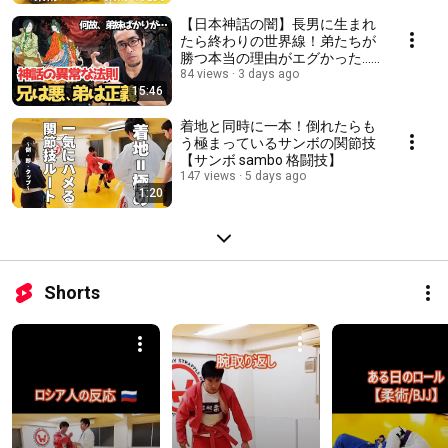
【日本神話の闇】長男に生まれ
たら終わりの世界線！弟たちが
勝つ本当の理由がエグかった…
【柔らかいチカラTV】 都市伝
84 views
3 days ago
15:46
説 歴史 神社 考察
着地と同時に一本！倒れたらも
う極まっているサンボの関節技
【サンボ sambo 格闘技】
147 views
5 days ago
1:20
Shorts