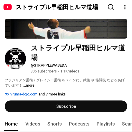
ストライプル早稲田ヒルマ道場
ストライプル早稲田ヒルマ道
場
@STRAPPLEWASEDA
806 subscribers
•
1.1K videos
ブラジリアン柔術 / グレイシー柔術 をメインに、武術 や 格闘技 などをあげ
ています！ 
...more
hiruma-dojo.com
and 7 more links
Subscribe
Home
Videos
Shorts
Podcasts
Playlists
Sea