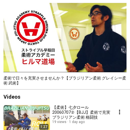
柔術で日々を充実させませんか？【ブラジリアン柔術 グレイシー柔
術 武術】
Videos
【柔術】七夕ロール
20060707②【BJJ】柔術で充実
ブラジリアン柔術 格闘技
19 views
1 day ago
1:27