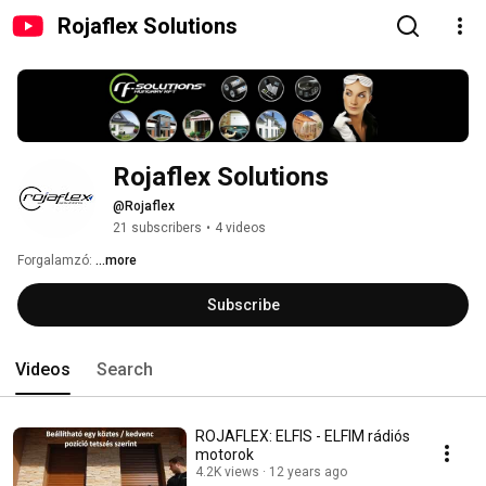
Rojaflex Solutions
Rojaflex Solutions
@Rojaflex
21 subscribers
•
4 videos
Forgalamzó: 
...more
Subscribe
Videos
Search
ROJAFLEX: ELFIS - ELFIM rádiós
motorok
4.2K views
12 years ago