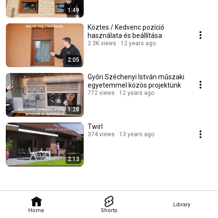
1:49
Köztes / Kedvenc pozíció
használata és beállítása
2.3K views
12 years ago
2:05
Győri Széchenyi István műszaki
egyetemmel közös projektünk
772 views
12 years ago
1:28
Twirl
374 views
13 years ago
2:13
Library
Home
Shorts