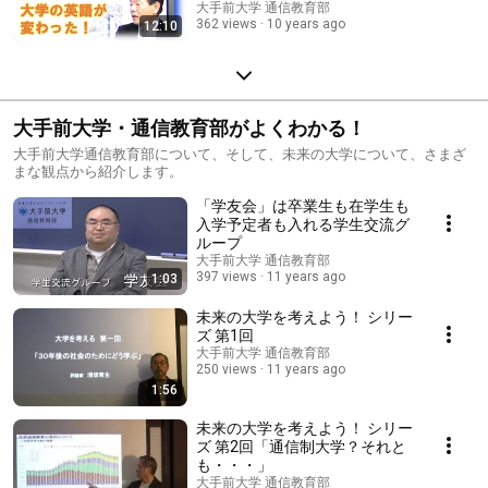
第11回】
大手前大学 通信教育部
362 views
10 years ago
12:10
大手前大学・通信教育部がよくわかる！
大手前大学通信教育部について、そして、未来の大学について、さまざ
まな観点から紹介します。
「学友会」は卒業生も在学生も
入学予定者も入れる学生交流グ
ループ
大手前大学 通信教育部
397 views
11 years ago
1:03
未来の大学を考えよう！ シリー
ズ 第1回
大手前大学 通信教育部
250 views
11 years ago
1:56
未来の大学を考えよう！ シリー
ズ 第2回「通信制大学？それと
も・・・」
大手前大学 通信教育部