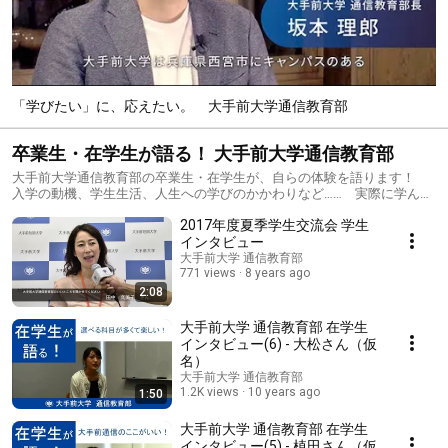
「学びたい」に、応えたい。 大手前大学通信教育部
卒業生・在学生が語る！ 大手前大学通信教育部
大手前大学通信教育部の卒業生・在学生が、自らの体験を語ります！
入学の動機、学生生活、人生への学びのかかわりなど…… 実際に学んだ
学生、学んでいる学生の「生の声」をお聴きください！
2017年度夏季学生交流会 学生
インタビュー
大手前大学 通信教育部
771 views
8 years ago
2:08
大手前大学 通信教育部 在学生
インタビュー(6) - 大松さん（仮
名）
大手前大学 通信教育部
1.2K views
10 years ago
1:50
大手前大学 通信教育部 在学生
インタビュー(5) - 植田さん（仮