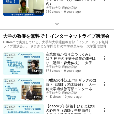
名）
大手前大学 通信教育部
930 views
10 years ago
3:29
大学の教養を無料で！ インターネットライブ講演会
Ustreamで実施している、大手前大学通信教育部「インターネット無料
ライブ講演会」。 さまざまな学問分野の本学教員から、大学通信教育の
魅力や、プロフェッショナルからみた学問のおもしろさなどを、わかり
産業集積が成り立つしくみと
やすく、楽しく、ライブならではの臨場感をもってお伝えしています。
は？ 神戸の洋菓子産業の事例よ
り（講師：森元伸枝） 大手前
大学通信教育部インターネット
大手前大学 通信教育部
873 views
10 years ago
44:22
無料ライブ講演会
19世紀の小説王バルザックの面
白さ（講師：柏木隆雄） 大手
前大学通信教育部インターネッ
ト無料ライブ講演会
大手前大学 通信教育部
4.1K views
10 years ago
43:02
【gaccoプレ講義】ひとと動物
の心理学（講師：中島由佳）