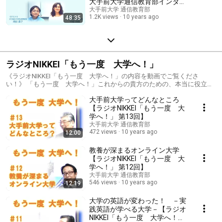
大手前大学通信教育部インター
ネット無料ライブ講演会
大手前大学 通信教育部
1.2K views
10 years ago
48:35
ラジオNIKKEI「もう一度 大学へ！」
《ラジオNIKKEI「もう一度 大学へ！」の内容を動画でご覧くださ
い！》 「もう一度 大学へ！」これからの貴方のための、本当に役立つ
学びは「大学」にあるのではないでしょうか？ 今という時代は、番組を
大手前大学ってどんなところ
お聞きの皆様が、インターネットを利用した学び（eラーニング）で、い
つでも、どこでも、一人一人に合わせたタイミングで、限りなく自由に
【ラジオNIKKEI「もう一度 大
学べる時代です。 この番組には、これからの貴方の人生が、もっと豊か
学へ！」 第13回】
で幸せなものになる様に、新しい何かを掴んでもらえるきっかけになれ
大手前大学 通信教育部
ばいいなぁ…と、そんな願いがぎっしりと詰まっています。たっぷりお
472 views
10 years ago
12:00
楽しみください！
教養が深まるオンライン大学
【ラジオNIKKEI「もう一度 大
学へ！」 第12回】
大手前大学 通信教育部
546 views
10 years ago
12:19
大学の英語が変わった！ －実
践英語が学べる大学－【ラジオ
NIKKEI「もう一度 大学へ！」