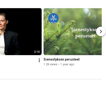
2:10
Sienestyksen perusteet
1.2K views
•
1 year ago