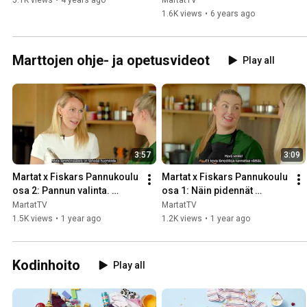
5.1K views
•
4 years ago
MartatTV
1.6K views
•
6 years ago
Marttojen ohje- ja opetusvideot
Play all
3:57
3:09
Martat x Fiskars Pannukoulu 
Martat x Fiskars Pannukoulu 
osa 2: Pannun valinta. 
osa 1: Näin pidennät 
Millainen pannu on hyvä 
pinnoitetun pannun 
MartatTV
MartatTV
arkipannu?
käyttöikää
1.5K views
•
1 year ago
1.2K views
•
1 year ago
Kodinhoito
Play all