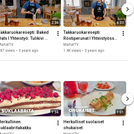
2:36
6:33
Takkaruokaresepti: Baked 
Takkaruokaresepti: 
ats I Yhteistyö: Tulikivi 
Röstiperunat I Yhteistyössä: 
Cooking
Tulikivi Cooking
MartatTV
MartatTV
387 views
•
3 years ago
1.4K views
•
3 years ago
1:34
1:01
Herkullinen 
Herkulliset suolaiset 
suklaabritakakku
ohukaiset