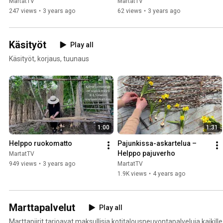
kotipuutarhan hoitoon -
(osa 6)
MartatTV
MartatTV
luento 8.5.2023
247 views
•
3 years ago
62 views
•
3 years ago
Käsityöt
Play all
Käsityöt, korjaus, tuunaus
1:00
1:31
Helppo ruokomatto
Pajunkissa-askartelua – 
Helppo pajuverho
MartatTV
949 views
•
3 years ago
MartatTV
1.9K views
•
4 years ago
Marttapalvelut
Play all
Marttapiirit tarjoavat maksullisia kotitalousneuvontapalveluja kaikille,