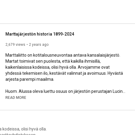
Marttajärjestön historia 1899-2024
2,679 views
2 years ago
Marttaliitto on kotitalousneuvontaa antava kansalaisjärjestö. 
Martat toimivat sen puolesta, että kaikilla ihmisillä, 
kaikenlaisissa kodeissa, olisi hyvä olla. Arvojamme ovat 
yhdessä tekemisen ilo, kestävät valinnat ja avoimuus. Hyvästä 
arjesta parempi maailma.

Huom. Alussa oleva luettu osuus on järjestön perustajan Lucina 
Hagmanin perustamispuheesta.
READ MORE
 kodeissa, olisi hyvä olla.
marttayhdistykseen.