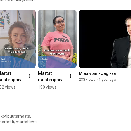
ällä jäseneksi johonkin
ihin.
artat 
Martat 
Minä voin - Jag kan
aistenpäivä
naistenpäivä
233 views
•
1 year ago
ä 2026: 
nä 2026: 
52 views
190 views
erveiset 
Mitä haluat 
uoremmall
sanoa 
 naiselle
nuoremmall
e naiselle?
, kotipuutarhasta,
artat.fi/martatlehti