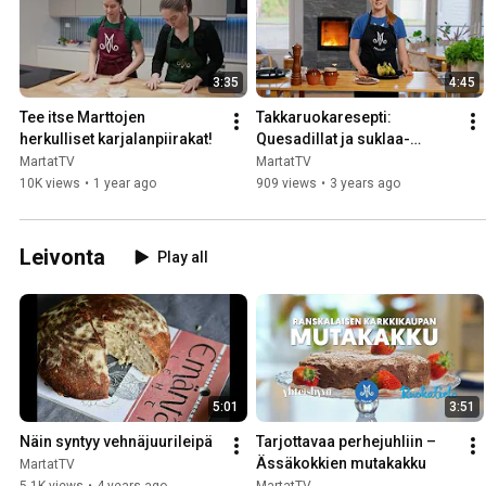
3:35
4:45
Tee itse Marttojen 
Takkaruokaresepti: 
herkulliset karjalanpiirakat!
Quesadillat ja suklaa-
banaanit I Yhteistyö: Tulikivi 
MartatTV
MartatTV
Cooking
10K views
•
1 year ago
909 views
•
3 years ago
Leivonta
Play all
5:01
3:51
Näin syntyy vehnäjuurileipä
Tarjottavaa perhejuhliin – 
Ässäkokkien mutakakku
MartatTV