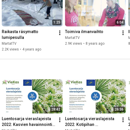
1:25
6:04
Raikasta räsymatto 
Toimiva ilmanvaihto
lumipesulla
MartatTV
MartatTV
2.9K views
•
8 years ago
8
2.2K views
•
4 years ago
28:42
26:36
Luentosarja vieraslajeista 
Luentosarja vieraslajeista 
2022: Kasvien havainnointi 
2022: Kotipihan 