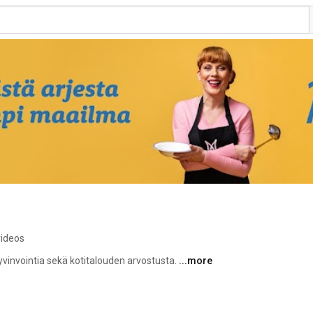
videos
yvinvointia sekä kotitalouden arvostusta. 
...more