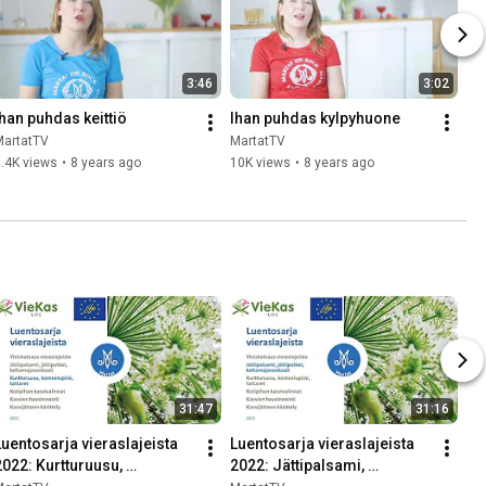
3:46
3:02
Ihan puhdas keittiö
Ihan puhdas kylpyhuone
MartatTV
MartatTV
.4K views
•
8 years ago
10K views
•
8 years ago
31:47
31:16
Luentosarja vieraslajeista 
Luentosarja vieraslajeista 
2022: Kurtturuusu, 
2022: Jättipalsami, 