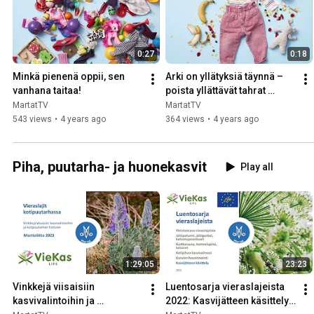
0:27
0:18
Minkä pienenä oppii, sen 
Arki on yllätyksiä täynnä – 
vanhana taitaa!
poista yllättävät tahrat 
kotikonstein
MartatTV
MartatTV
543 views
•
4 years ago
364 views
•
4 years ago
Piha, puutarha- ja huonekasvit
Play all
1:29:05
23:23
Vinkkejä viisaisiin 
Luentosarja vieraslajeista 
kasvivalintoihin ja 
2022: Kasvijätteen käsittely 