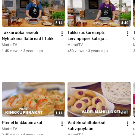
5:14
4:40
Takkaruokaresepti: 
Takkaruokaresepti: 
Nyhtökana flatbread I Tulikivi 
Leivinpaperikala ja 
O
Cooking
paahdettu hedelmäsalaatti I 
MartatTV
MartatTV
Yhteistyö: Tulikivi Cooking
1.4K views
•
3 years ago
453 views
•
3 years ago
1:11
0:52
Pienet kinkkupiirakat
Vadelmahillokeksit 
kahvipöytään
MartatTV