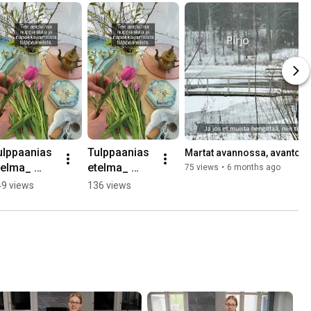
ulppaanias
Tulppaanias
Martat avannossa, avantoma
telma_ 
etelma_ 
75 views
•
6 months ago
kkasiili_ 
kukkasiili_ 
9 views
136 views
lppaani_ 
Martat
artat