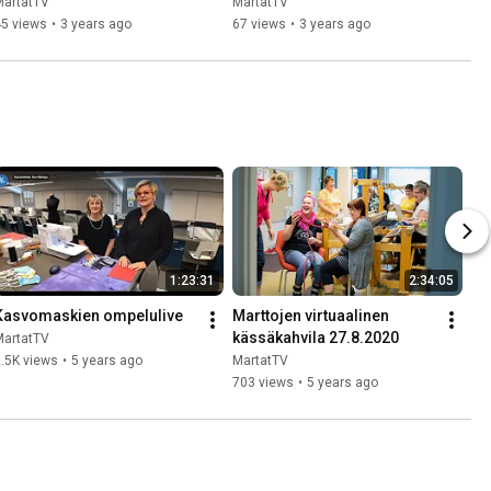
komealupiini, tataret (osa 3)
jättiputket, 
MartatTV
MartatTV
keltamajavankaali (osa 2)
45 views
•
3 years ago
67 views
•
3 years ago
1:23:31
2:34:05
Kasvomaskien ompelulive
Marttojen virtuaalinen 
kässäkahvila 27.8.2020
MartatTV
.5K views
•
5 years ago
MartatTV
703 views
•
5 years ago