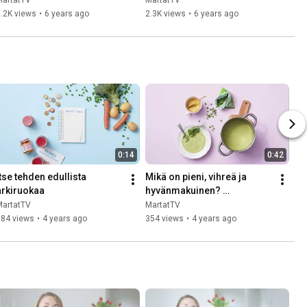
MartatTV
MartatTV
.2K views
•
6 years ago
2.3K views
•
6 years ago
0:14
0:42
tse tehden edullista 
Mikä on pieni, vihreä ja 
arkiruokaa
hyvänmakuinen? 
Monikäyttöinen herne!
MartatTV
MartatTV
584 views
•
4 years ago
354 views
•
4 years ago