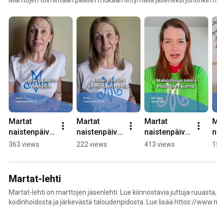
Marttajärjestöön ja sen aktiiviseen toimintaan pääset mukaan liittym
marttayhdistykseen. Lue lisää osoitteesta www.martat.fi/liity-martto
Martat 
Martat 
Martat 
M
naistenpäivä
naistenpäivä
naistenpäivä
n
nä 2026: 
nä 2026: 
nä 2026: 
n
363 views
222 views
413 views
1
Mitä olet 
parasta 
Mikä on 
T
oppinut 
naisena 
parasta 
n
toiselta 
olemisessa
naisena 
e
Martat-lehti
naiselta?
olemisessa?
Martat-lehti on marttojen jäsenlehti. Lue kiinnostavia juttuja ruuasta
kodinhoidosta ja järkevästä taloudenpidosta. Lue lisää httos://www.m