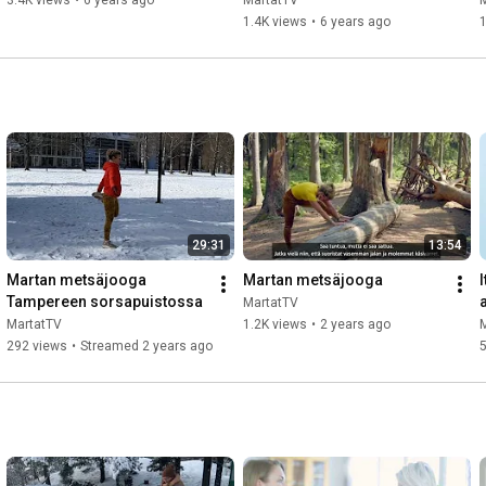
3.4K views
•
6 years ago
MartatTV
1.4K views
•
6 years ago
1
29:31
13:54
Martan metsäjooga 
Martan metsäjooga
I
Tampereen sorsapuistossa
MartatTV
MartatTV
1.2K views
•
2 years ago
292 views
•
Streamed 2 years ago