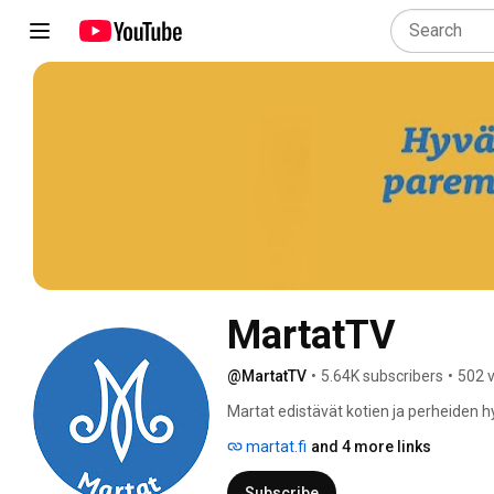
MartatTV
@MartatTV
•
5.64K subscribers
•
502 
Martat edistävät kotien ja perheiden h
martat.fi
and 4 more links
Subscribe