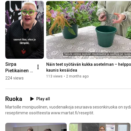
Sirpa 
Näin teet syötävän kukka asetelman – helppo 
Pietikainen 
kaunis kesäidea
kertoo 
113 views
•
2 months ago
224 views
terveiset 
Martoille ja 
kiittää 
Ruoka
Play all
Marttoja 
Martoille monipuolinen, vuodenaikoja seuraava sesonkiruoka on sydä
kuluneista 
reseptimme osoitteesta www.martat.fi/reseptit.
vuosista 
martoilla.