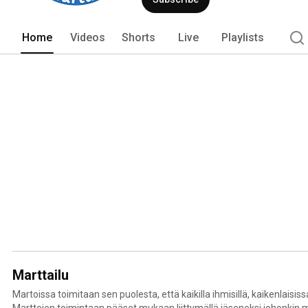
Home
Videos
Shorts
Live
Playlists
Marttailu
Martoissa toimitaan sen puolesta, että kaikilla ihmisillä, kaikenlaisissa
Marttojen toimintaan pääset mukaan liittymällä jäseneksi johonkin 