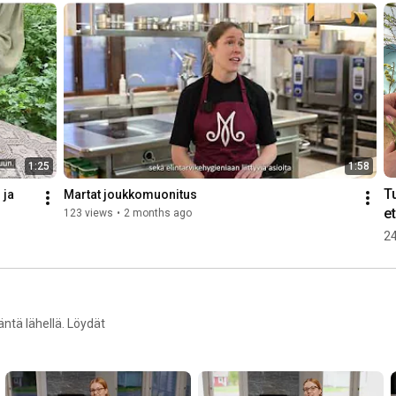
1:25
1:58
T
ja 
Martat joukkomuonitus
e
123 views
•
2 months ago
ku
24
tu
M
ntä lähellä. Löydät