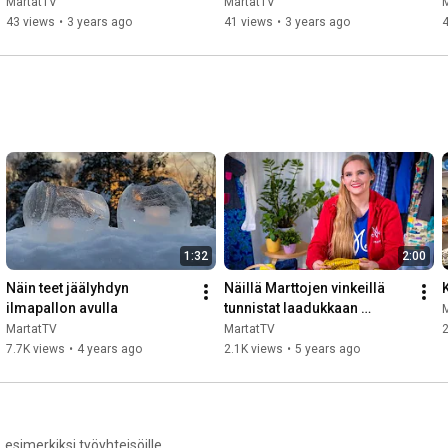
(osa 5)
kasvivalinnat (osa 4)
MartatTV
MartatTV
43 views
•
3 years ago
41 views
•
3 years ago
1:32
2:00
Näin teet jäälyhdyn 
Näillä Marttojen vinkeillä 
ilmapallon avulla
tunnistat laadukkaan 
vaatteen
MartatTV
MartatTV
2
7.7K views
•
4 years ago
2.1K views
•
5 years ago
 esimerkiksi työyhteisöille,