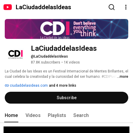
LaCiudaddelasIdeas
LaCiudaddelasIdeas
@LaCiudaddelasIdeas
87.8K subscribers
•
1K videos
La Ciudad de las Ideas es un Festival Internacional de Mentes Brillantes, el 
cual celebra la creatividad y la curiosidad del ser humano. #CDIPuebla 
...more
cuenta con la participación de más de 60 conferencistas, científicos, 
ciudaddelasideas.com
and 4 more links
humanistas y líderes de opinión, quienes exponen apasionantes ideas en 
la bella ciudad de Puebla, sede del evento. De manera paralela, se 
Subscribe
presenta un programa artístico y cultural con cortometrajes, 
intervenciones y más. Para más información, consulta nuestro sitio web: 
www.ciudaddelasideas.com 
Home
Videos
Playlists
Search