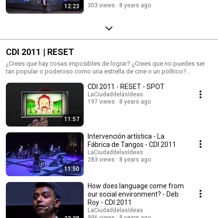
303 views
8 years ago
12:23
Vívela. Andrés Roemer. Co-creador con Ricardo Salinas Pliego de La
Ciudad de las Ideas.
CDI 2011 | RESET
¿Crees que hay cosas imposibles de lograr? ¿Crees que no puedes ser
tan popular o poderoso como una estrella de cine o un político?
¿Consideras que las acciones que trascienden requieren de una mayor
CDI 2011 - RESET - SPOT
inteligencia? No creas todo lo que piensas, ¡dale RESET a tu vida! El
botón RESET significa reiniciar y reinventar todo lo que desees. Es hora
LaCiudaddelasIdeas
197 views
8 years ago
de oprimir ese botón, es hora de cambiar los paradigmas que hacen
imposible la creación de nuevas ideas. La imaginación es la clave y las
emociones el motor que guían tus sueños, úsalos y vive la experiencia de
11:57
ser un agente de cambio. Andrés Roemer. Co-creador con Ricardo
Salinas Pliego de La Ciudad de las Ideas.
Intervención artística - La
Fábrica de Tangos - CDI 2011
LaCiudaddelasIdeas
283 views
8 years ago
11:50
How does language come from
our social environment? - Deb
Roy - CDI 2011
LaCiudaddelasIdeas
996 views
8 years ago