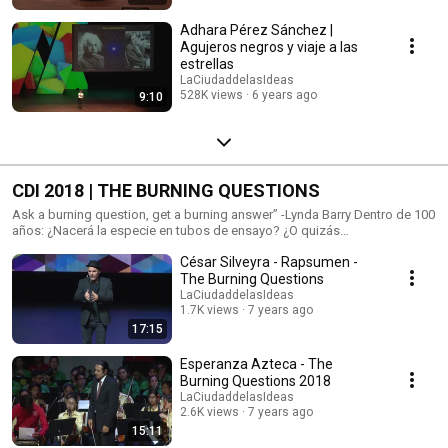
Adhara Pérez Sánchez |
Agujeros negros y viaje a las
estrellas
LaCiudaddelasIdeas
528K views
6 years ago
9:10
CDI 2018 | THE BURNING QUESTIONS
Ask a burning question, get a burning answer” -Lynda Barry Dentro de 100
años: ¿Nacerá la especie en tubos de ensayo? ¿O quizás
evolucionaremos a través de ordenadores, convirtiéndonos en máquinas
César Silveyra - Rapsumen -
sin cuerpo con inteligencia artificial? ¿Podremos convertirnos en
“Dioses” a partir de la manipulación genética y la medicina? ¿Qué tan
The Burning Questions
inteligente podremos llegar a ser? Y, ¿Seremos más felices siendo más
LaCiudaddelasIdeas
inteligentes? ¿Cómo lidiaremos con la pobreza, económica y emocional?
1.7K views
7 years ago
¿La intolerancia y la tolerancia cómo coexistirán? ¿Nos convertiremos en
17:15
humanoides tecnológicos? ¿Hablaremos todos el mismo idioma? Te has
preguntado ¿En qué tipo de casas viviremos? O ¿en qué tipo de
Esperanza Azteca - The
planetas?; ¿Seguiremos trabajando como lo hacemos, o trabajar será un
Burning Questions 2018
acto anacrónico? ¿Existirán más de dos, tres, cuatro sexos? ¿Logrará el
LaCiudaddelasIdeas
internet a través de la saturación de contenidos y fake newsmodificar
2.6K views
7 years ago
nuestra memoria histórica? ¿Acaso alguien se dará cuenta de ello?
15:11
¿Viviremos en otros planetas? ¿La Tierra seguirá existiendo?