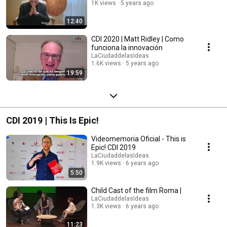
1K views
5 years ago
12:40
CDI 2020 | Matt Ridley | Como
funciona la innovación
LaCiudaddelasIdeas
1.6K views
5 years ago
19:59
CDI 2019 | This Is Epic!
Videomemoria Oficial - This is
Epic! CDI 2019
LaCiudaddelasIdeas
1.9K views
6 years ago
5:50
Child Cast of the film Roma |
LaCiudaddelasIdeas
1.3K views
6 years ago
11:23