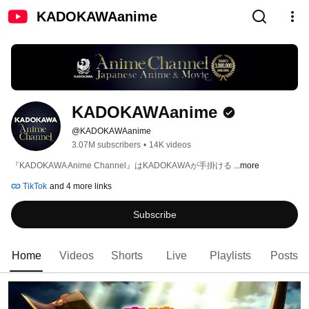
KADOKAWAanime
KADOKAWAanime
@KADOKAWAanime
3.07M subscribers
•
14K videos
『KADOKAWA Anime Channel』はKADOKAWAが手掛ける 
...more
TikTok
and 4 more links
Subscribe
Home
Videos
Shorts
Live
Playlists
Posts