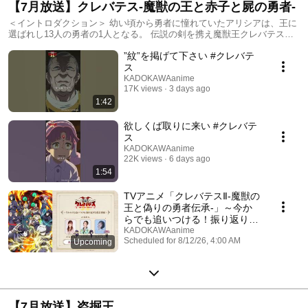
【7月放送】クレバテス-魔獣の王と赤子と屍の勇者-
＜イントロダクション＞ 幼い頃から勇者に憧れていたアリシアは、王に
選ばれし13人の勇者の1人となる。 伝説の剣を携え魔獣王クレバテスの
討伐に赴く勇者たち。 だがその蛮勇は、エドセア大陸全土の人属を滅ぼ
”紋”を掲げて下さい #クレバテ
しかねない最悪の危機を招いてしまう。 世界に唯一残された希望は、魔
獣王に託された一人の赤子だった――。
ス
KADOKAWAanime
17K views
3 days ago
1:42
欲しくば取りに来い #クレバテ
ス
KADOKAWAanime
22K views
6 days ago
1:54
TVアニメ「クレバテスⅡ-魔獣の
王と偽りの勇者伝承-」～今か
らでも追いつける！振り返り生
放送番組～
KADOKAWAanime
Scheduled for 8/12/26, 4:00 AM
Upcoming
1 waiting
【7月放送】盗掘王