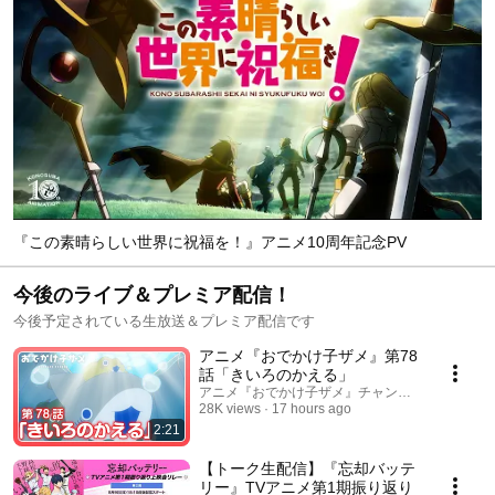
『この素晴らしい世界に祝福を！』アニメ10周年記念PV
今後のライブ＆プレミア配信！
今後予定されている生放送＆プレミア配信です
アニメ『おでかけ子ザメ』第78
話「きいろのかえる」
アニメ『おでかけ子ザメ』チャンネル
28K views
17 hours ago
2:21
【トーク生配信】『忘却バッテ
リー』TVアニメ第1期振り返り