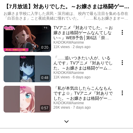
【7月放送】対ありでした。～お嬢さまは格闘ゲーム
なんてしない～
お嬢さま学校に入学した庶民・深月綾は、 校内で最も注目を集める存在
「白百合さま」こと夜絵美緒に憧れていた。 「……私もお嬢さまオーラ
を全身に纏いたい……！」 しかしある日、綾は美緒が誰もいない教室で
TVアニメ『対ありでした。～お
対戦格闘ゲームに興じている場面を目撃してしまう。 そして、美緒は綾
が格闘ゲーマーであることを見抜き――!? 学内でゲームをすることは厳
嬢さまは格闘ゲームなんてしな
禁。それでも二人は、今、戦いたい！ お嬢さまたちの熱き格ゲーライフ
い～』WEB予告│第6話「崇高
の火蓋が切って落とされる!!
なる決闘」
KADOKAWAanime
11K views
2 days ago
0:20
「......追いつきたい人が、いる
んです」TVアニメ『対ありでし
た。～お嬢さまは格闘ゲームな
んてしない～』第4話 #対あり
KADOKAWAanime
11K views
6 days ago
0:48
アニメ #アニメ #長谷川育美 #
市ノ瀬加那
「私が本気出したらこんなもん
ですよ☆」TVアニメ『対ありで
した。～お嬢さまは格闘ゲーム
なんてしない～』第4話 #対あ
KADOKAWAanime
26K views
7 days ago
0:57
りアニメ #アニメ #長谷川育美
#市ノ瀬加那