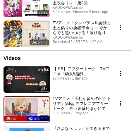
上映会リレー第2回
KADOKAWAanime
5.3K views
Streamed 5 hours ago
50:32
TVアニメ「クレバテスⅡ-魔獣の
王と偽りの勇者伝承-」～今か
らでも追いつける！振り返り生
放送番組～
KADOKAWAanime
Scheduled for 8/12/26, 4:00 AM
Upcoming
1 waiting
Videos
【＃5】アフタートーク｜TVア
ニメ「幼女戦記Ⅱ」
17K views
1 day ago
6:17
TVアニメ『手札が多めのビクト
リア』第5話アフレコアフター
トーク｜テレ東系列ほかにて毎
週火曜日24時より放送中⟡.·
5.5K views
1 day ago
6:36
『さよならララ』ができるまで