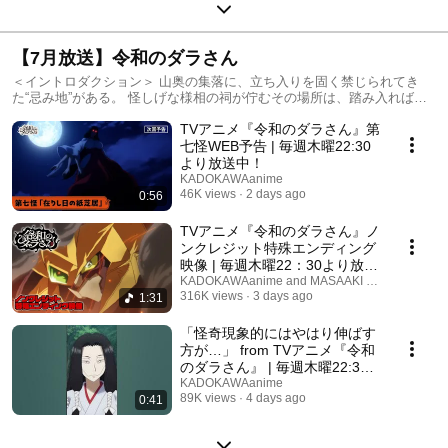
【7月放送】令和のダラさん
＜イントロダクション＞ 山奥の集落に、立ち入りを固く禁じられてき
た“忌み地”がある。 怪しげな様相の祠が佇むその場所は、踏み入れば祟
られ、命を落とすことすらあるという。 その山を代々管理する三十木谷
TVアニメ『令和のダラさん』第
家に生まれた日向と薫。 ある嵐の夜、禁忌の地に踏み入った二人は、 巨
大な蛇体を持つ祟り神・屋跨斑（ヤマタギマダラ）に遭遇してしまう
七怪WEB予告 | 毎週木曜22:30
———。 ……のだが、二人は怪異を恐れるどころか 「ダラさん」と親し
より放送中！
げに呼び、あっさり懐いてしまった！ 「わし一応、祟り神なんじゃ
KADOKAWAanime
が！？」 怖いもの知らずの日向と薫に振り回され、気づけば怪異がツッ
46K views
2 days ago
0:56
コミ役に！？ 悲しい過去を持つダラさんと自由すぎるきょうだいが織り
なす、 騒がしくもハートフルな日々――。 令和が生んだ新感覚オカルト
TVアニメ『令和のダラさん』ノ
＆コメディ、いざ開幕！
ンクレジット特殊エンディング
映像 | 毎週木曜22：30より放送
中！
KADOKAWAanime and MASAAKI ENDOH
316K views
3 days ago
1:31
「怪奇現象的にはやはり伸ばす
方が…」 from TVアニメ『令和
のダラさん』 | 毎週木曜22:30
より放送中
KADOKAWAanime
89K views
4 days ago
0:41