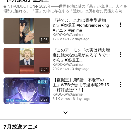
◆INTRODUCTION◆ 2025年――世界各地に謎の「墓」が出現し、人々を
混乱に陥れる。 「墓」の中に存在する「遺物」は所有者に異能力を与
え、 それを利用して財を成す者たちも現れた。 「遺物」から得た異能力
『待てよ、これは寄生型遺物
を使い、「墓」の盗掘で稼いでいた剛力遼河は、 雇い主・大河原泰政の
裏切りにより「墓」の中で死の淵へと追い詰められる。 その命を救った
だ』#盗掘王 #tombrainderking
のは、突如語りかけてきた「カラスの遺物」。 気がつくと15年前の2025
#アニメ #anime
年にタイムスリップしていた――！ 大河原への怒りを滾らせ、これまで
KADOKAWAanime
の記憶と知識を武器に、 富や権力を手にしたすべての支配者たちに牙を
17K views
2 days ago
1:08
剥く遼河！ 「遺物」で世界の頂点へ駆け上がり、 真の“盗掘王”となる男
の大逆転人生が幕を開ける―――!!
『このアーモンドの実は精力増
進に絶大な効果があるそうです
から』#盗掘王
#tombrainderking #アニメ
KADOKAWAanime
20K views
3 days ago
2:54
#anime
【盗掘王】第5話「不老草の
主」WEB予告【毎週水曜25:15
～好評放送中！】
KADOKAWAanime
6.1K views
6 days ago
0:37
7月放送アニメ