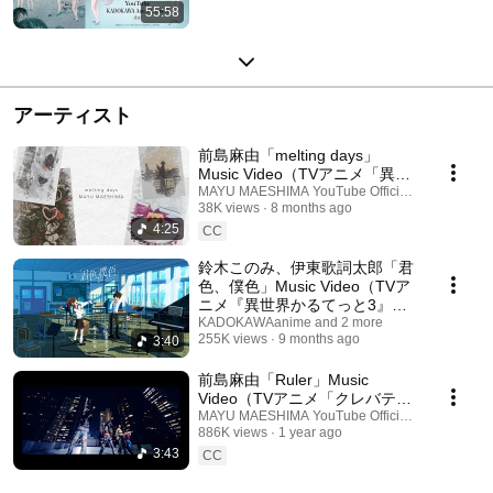
55:58
アーティスト
前島麻由「melting days」
Music Video（TVアニメ「異世
界かるてっと3」挿入歌）
MAYU MAESHIMA YouTube Official Channel
38K views
8 months ago
4:25
CC
鈴木このみ、伊東歌詞太郎「君
色、僕色」Music Video（TVア
ニメ『異世界かるてっと3』エ
ンディングテーマ）
KADOKAWAanime and 2 more
255K views
9 months ago
3:40
前島麻由「Ruler」Music
Video（TVアニメ「クレバテス-
魔獣の王と赤子と屍の勇者-」
MAYU MAESHIMA YouTube Official Channel
886K views
1 year ago
オープニング主題歌）
3:43
CC