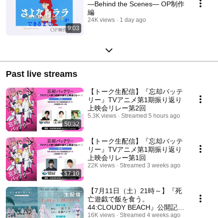
―Behind the Scenes― OP制作
編
24K views
1 day ago
9:03
Past live streams
【トーク生配信】『忘却バッテ
リー』TVアニメ第1期振り返り
上映会リレー第2回
5.3K views
Streamed 5 hours ago
50:32
【トーク生配信】『忘却バッテ
リー』TVアニメ第1期振り返り
上映会リレー第1回
22K views
Streamed 3 weeks ago
57:10
【7月11日（土）21時～】『死
亡遊戯で飯を食う。
44:CLOUDY BEACH』公開記念
生配信
16K views
Streamed 4 weeks ago