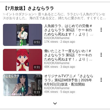
【7月放送】さよならララ
✨イントロダクション✨ 昔々あるところに、ララという人魚のプリンセ
スがおりました。 海の王である父と、姉たちに愛されて、すくすくと育
ちました。 ある日、ララは地上に生きる人間の王子に恋をしてしまいま
人魚姫ララ、はじめての労働 #
す。 それは人魚たちの世界では許されぬ、禁じられた恋でした。 それで
もララは地上へ旅立ちます。 魔女グレイスにもらった薬を飲み、人間の
さよならララ 第5話「ケーキの
姿になったのです。 しかしそれは、”本当の愛”を見つけなければ、 泡と
ためなら死ねます！」より｜ 毎
なって消えてしまう禁忌の薬でした。 人魚のプリンセスでありながら、
週日曜24:30～放送配信中
KADOKAWAanime
人間との愛を望んだララ。 けれど———その願いは叶わず、泡となって
17K views
2 days ago
0:51
海へ消えてしまうのでした。 それから200年。 長い時を経て、人魚姫ラ
ラは琵琶湖に蘇る。 今度こそ“本当の愛”を見つけるために———
働いたこと？一度もないわ！#
さよならララ 第5話「ケーキの
ためなら死ねます！」より｜毎
週日曜24:30～放送配信中
KADOKAWAanime
48K views
3 days ago
0:31
オリジナルTVアニメ『さよなら
ララ』第6話WEB予告 | 2026年
8月9日(日)放送・配信開始
KADOKAWAanime
49K views
5 days ago
0:33