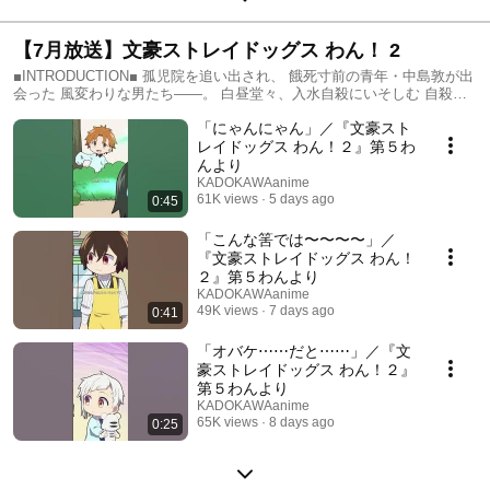
【7月放送】文豪ストレイドッグス わん！ 2
■INTRODUCTION■ 孤児院を追い出され、 餓死寸前の青年・中島敦が出
会った 風変わりな男たち――。 白昼堂々、入水自殺にいそしむ 自殺嗜
好の男・太宰治。 神経質そうに手帳を繰る、 眼鏡の男・国木田独歩。
「にゃんにゃん」／『文豪スト
彼らは、軍や警察も踏み込めない 荒事を解決すると噂される 「武装探偵
社」の社員であった。 何の因果か、巷を騒がせる 「人喰い虎」退治への
レイドッグス わん！２』第５わ
同行を 求められる敦だが……。 架空の都市 ヨコハマ。 登場するは、
んより
文豪の名を懐く者たち。 その名になぞらえた 異形の力が火花を散らす。
KADOKAWAanime
奇怪千万の文豪異能力バトル、ここに開幕！
61K views
5 days ago
0:45
「こんな筈では〜〜〜〜」／
『文豪ストレイドッグス わん！
２』第５わんより
KADOKAWAanime
49K views
7 days ago
0:41
「オバケ⋯⋯だと⋯⋯」／『文
豪ストレイドッグス わん！２』
第５わんより
KADOKAWAanime
65K views
8 days ago
0:25