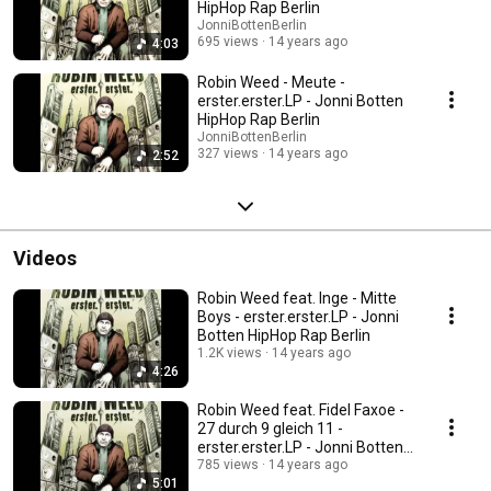
HipHop Rap Berlin
JonniBottenBerlin
695 views
14 years ago
4:03
Robin Weed - Meute -
erster.erster.LP - Jonni Botten
HipHop Rap Berlin
JonniBottenBerlin
327 views
14 years ago
2:52
Videos
Robin Weed feat. Inge - Mitte
Boys - erster.erster.LP - Jonni
Botten HipHop Rap Berlin
1.2K views
14 years ago
4:26
Robin Weed feat. Fidel Faxoe -
27 durch 9 gleich 11 -
erster.erster.LP - Jonni Botten
HipHop
785 views
14 years ago
5:01