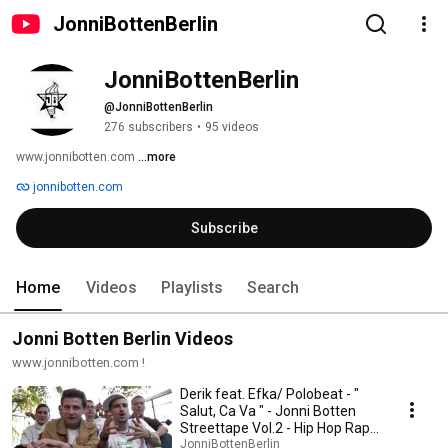
JonniBottenBerlin
JonniBottenBerlin
@JonniBottenBerlin
276 subscribers
•
95 videos
www.jonnibotten.com 
...more
jonnibotten.com
Subscribe
Home
Videos
Playlists
Search
Jonni Botten Berlin Videos
www.jonnibotten.com !
Derik feat. Efka/ Polobeat - "
Salut, Ca Va " - Jonni Botten
Streettape Vol.2 - Hip Hop Rap
Berlin
JonniBottenBerlin