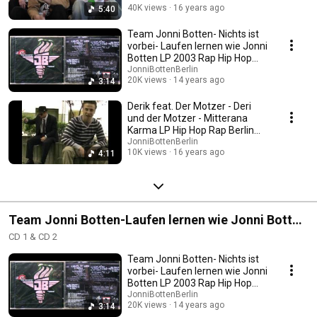
40K views
16 years ago
5:40
Team Jonni Botten- Nichts ist
vorbei- Laufen lernen wie Jonni
Botten LP 2003 Rap Hip Hop
Berlin
JonniBottenBerlin
20K views
14 years ago
3:14
Derik feat. Der Motzer - Deri
und der Motzer - Mitterana
Karma LP Hip Hop Rap Berlin
Mitte
JonniBottenBerlin
10K views
16 years ago
4:11
Team Jonni Botten-Laufen lernen wie Jonni Botten
LP 2003
CD 1 & CD 2
Team Jonni Botten- Nichts ist
vorbei- Laufen lernen wie Jonni
Botten LP 2003 Rap Hip Hop
Berlin
JonniBottenBerlin
20K views
14 years ago
3:14