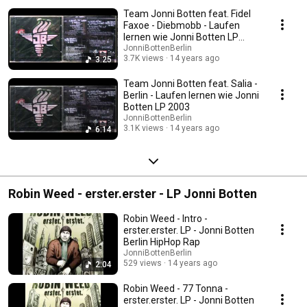
Team Jonni Botten feat. Fidel
Faxoe - Diebmobb - Laufen
lernen wie Jonni Botten LP
2003.mp4
JonniBottenBerlin
3.7K views
14 years ago
3:25
Team Jonni Botten feat. Salia -
Berlin - Laufen lernen wie Jonni
Botten LP 2003
JonniBottenBerlin
3.1K views
14 years ago
6:14
Robin Weed - erster.erster - LP Jonni Botten
Robin Weed - Intro -
erster.erster. LP - Jonni Botten
Berlin HipHop Rap
JonniBottenBerlin
529 views
14 years ago
2:04
Robin Weed - 77 Tonna -
erster.erster. LP - Jonni Botten