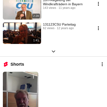
10H-Regelung bei
Windkrafträdern in Bayern
143 views
11 years ago
2:28
131123CSU Parteitag
62 views
12 years ago
1:41
Shorts