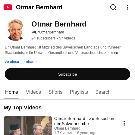
Otmar Bernhard
Otmar Bernhard
@DrOtmarBernhard
24 subscribers
•
57 videos
Dr. Otmar Bernhard ist Mitglied des Bayerischen Landtags und früherer 
Staatsminister für Umwelt, Gesundheit und Verbraucherschutz 
...more
otmar-bernhard.de
Subscribe
Home
Videos
Shorts
Playlists
Search
My Top Videos
Otmar Bernhard - Zu Besuch in
der Salvatorkirche
Otmar Bernhard
1.7K views
18 years ago