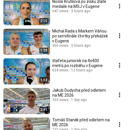
Nicole Krutilová po zisku zlaté
medaile na MSJ v Eugene
647 views
3 hours ago
2:10
Michal Rada s Markem Váňou
po semifinále čtvrtky překážek
v Eugene
350 views
5 hours ago
1:20
štafeta juniorek na 4x400
metrů po rozběhu v Eugene
624 views
12 hours ago
1:53
Jakub Dudycha před odletem
na ME 2026
333 views
1 day ago
2:41
Tomáš Staněk před odletem na
ME 2026
222 views
1 day ago