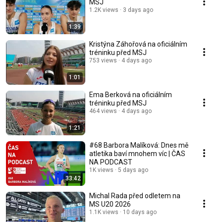
MSJ
1.2K views
3 days ago
1:39
Kristýna Záhořová na oficiálním
tréninku před MSJ
753 views
4 days ago
1:01
Ema Berková na oficiálním
tréninku před MSJ
464 views
4 days ago
1:21
#68 Barbora Malíková: Dnes mě
atletika baví mnohem víc | ČAS
NA PODCAST
1K views
5 days ago
33:42
Michal Rada před odletem na
MS U20 2026
1.1K views
10 days ago