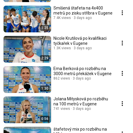
Smíšená štafeta na 4x400
metrů po zisku stříbra v Eugene
7.4K views
3 days ago
1:25
Nicole Krutilová po kvalifikaci
tyčkařek v Eugene
1.3K views
3 days ago
2:29
Ema Berková po rozběhu na
3000 metrů překážek v Eugene
862 views
3 days ago
1:30
Jolana Mitysková po rozběhu
na 100 metrů v Eugene
741 views
3 days ago
0:56
štafetový mix po rozběhu na