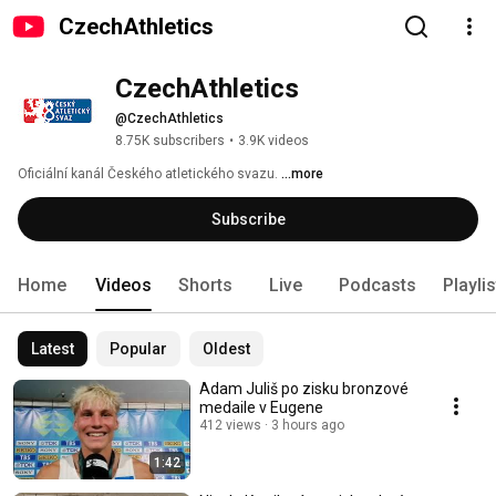
CzechAthletics
CzechAthletics
@CzechAthletics
8.75K subscribers
•
3.9K videos
Oficiální kanál Českého atletického svazu. 
...more
Subscribe
Home
Videos
Shorts
Live
Podcasts
Playli
Latest
Popular
Oldest
Adam Juliš po zisku bronzové
medaile v Eugene
412 views
3 hours ago
1:42