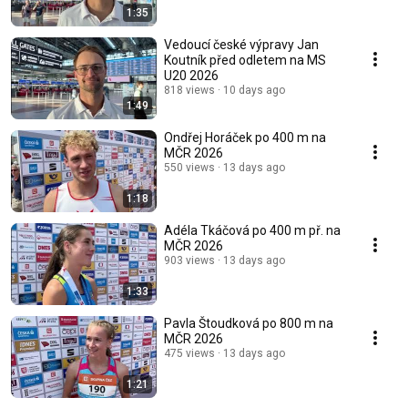
1:35
Vedoucí české výpravy Jan
Koutník před odletem na MS
U20 2026
818 views
10 days ago
1:49
Ondřej Horáček po 400 m na
MČR 2026
550 views
13 days ago
1:18
Adéla Tkáčová po 400 m př. na
MČR 2026
903 views
13 days ago
1:33
Pavla Štoudková po 800 m na
MČR 2026
475 views
13 days ago
1:21