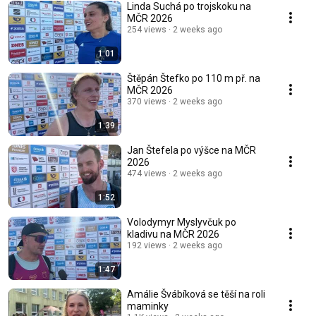
Linda Suchá po trojskoku na
MČR 2026
254 views
2 weeks ago
1:01
Štěpán Štefko po 110 m př. na
MČR 2026
370 views
2 weeks ago
1:39
Jan Štefela po výšce na MČR
2026
474 views
2 weeks ago
1:52
Volodymyr Myslyvčuk po
kladivu na MČR 2026
192 views
2 weeks ago
1:47
Amálie Švábíková se těší na roli
maminky