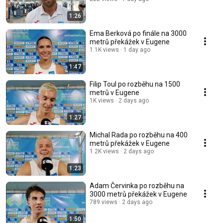
1:26
Ema Berková po finále na 3000
metrů překážek v Eugene
1.1K views
1 day ago
1:47
Filip Toul po rozběhu na 1500
metrů v Eugene
1K views
2 days ago
1:27
Michal Rada po rozběhu na 400
metrů překážek v Eugene
1.2K views
2 days ago
1:23
Adam Červinka po rozběhu na
3000 metrů překážek v Eugene
789 views
2 days ago
1:50