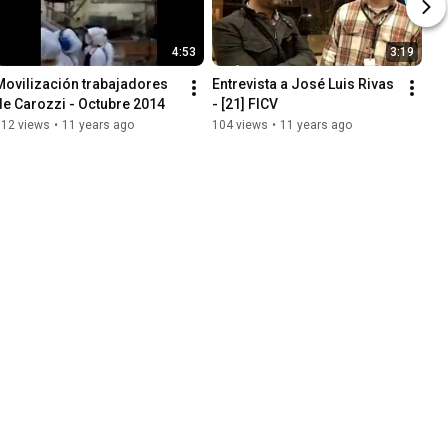
4:53
3:19
Movilización trabajadores 
Entrevista a José Luis Rivas 
de Carozzi - Octubre 2014
- [21] FICV
512 views
•
11 years ago
104 views
•
11 years ago