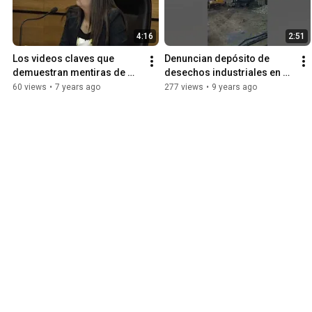
4:16
2:51
Los videos claves que 
Denuncian depósito de 
demuestran mentiras de 
desechos industriales en 
carabineros en el homicidio 
relleno sanitario de 
60 views
•
7 years ago
277 views
•
9 years ago
de Camilo Catrillanca
Coyhaique