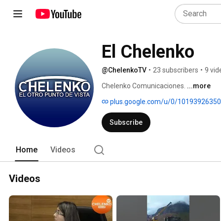
El Chelenko
@ChelenkoTV
•
23 subscribers
•
9 vid
Chelenko Comunicaciones. 
...more
plus.google.com/u/0/1019392635
Subscribe
Home
Videos
Videos