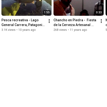
1:55
0:33
Pesca recreativa - Lago 
Chancho en Piedra -  Fiesta 
General Carrera, Patagonia 
de la Cerveza Artesanal 
Chile. #RecreationalFishing
Valdivia 2014
3.1K views
•
10 years ago
268 views
•
11 years ago