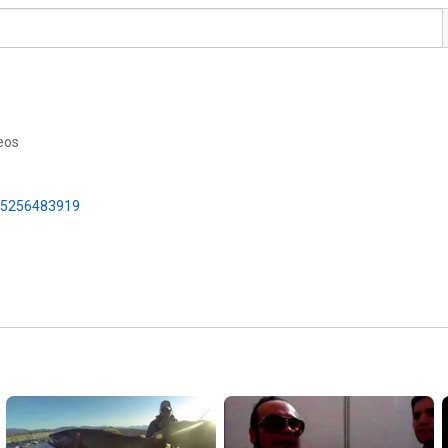
eos
05256483919