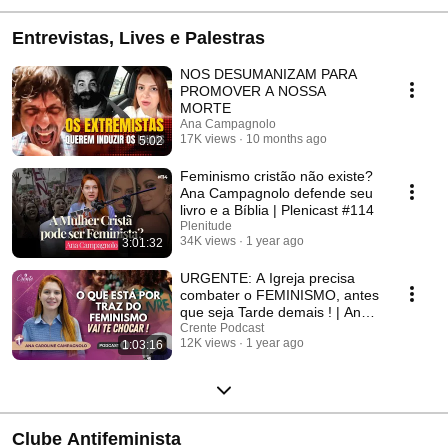
Entrevistas, Lives e Palestras
NOS DESUMANIZAM PARA
PROMOVER A NOSSA
MORTE
Ana Campagnolo
17K views
10 months ago
5:02
Feminismo cristão não existe?
Ana Campagnolo defende seu
livro e a Bíblia | Plenicast #114
Plenitude
34K views
1 year ago
3:01:32
URGENTE: A Igreja precisa
combater o FEMINISMO, antes
que seja Tarde demais ! | Ana
Campagnolo #180
Crente Podcast
12K views
1 year ago
1:03:16
Clube Antifeminista