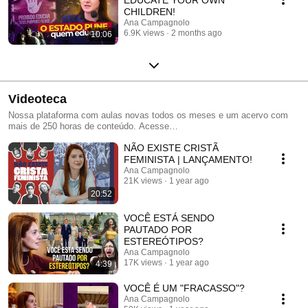
CHILDREN!
Ana Campagnolo
6.9K views
2 months ago
10:06
Videoteca
Nossa plataforma com aulas novas todos os meses e um acervo com
mais de 250 horas de conteúdo. Acesse
https://anacampagnolo.com/videoteca e saiba mais!
NÃO EXISTE CRISTÃ
FEMINISTA | LANÇAMENTO!
Ana Campagnolo
21K views
1 year ago
20:52
VOCÊ ESTÁ SENDO
PAUTADO POR
ESTEREÓTIPOS?
Ana Campagnolo
17K views
1 year ago
4:39
VOCÊ É UM "FRACASSO"?
Ana Campagnolo