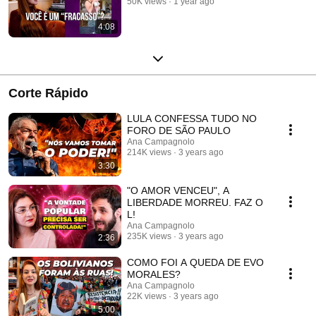
50K views
1 year ago
4:08
Corte Rápido
LULA CONFESSA TUDO NO
FORO DE SÃO PAULO
Ana Campagnolo
214K views
3 years ago
3:30
"O AMOR VENCEU", A
LIBERDADE MORREU. FAZ O
L!
Ana Campagnolo
235K views
3 years ago
2:36
COMO FOI A QUEDA DE EVO
MORALES?
Ana Campagnolo
22K views
3 years ago
5:00