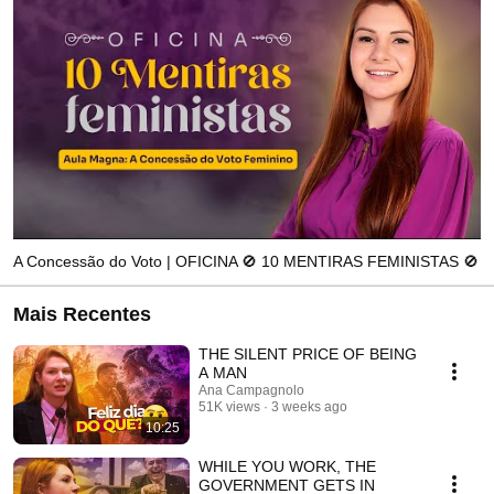
consagrados. 
A Concessão do Voto | OFICINA 🚫 10 MENTIRAS FEMINISTAS 🚫
Mais Recentes
THE SILENT PRICE OF BEING
A MAN
Ana Campagnolo
51K views
3 weeks ago
10:25
WHILE YOU WORK, THE
GOVERNMENT GETS IN