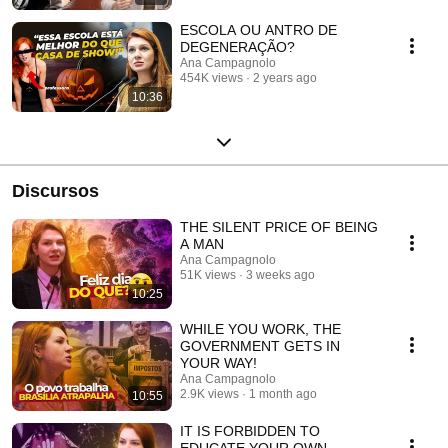
ESCOLA OU ANTRO DE
DEGENERAÇÃO?
Ana Campagnolo
454K views
2 years ago
10:36
Discursos
THE SILENT PRICE OF BEING
A MAN
Ana Campagnolo
51K views
3 weeks ago
10:25
WHILE YOU WORK, THE
GOVERNMENT GETS IN
YOUR WAY!
Ana Campagnolo
2.9K views
1 month ago
10:55
IT IS FORBIDDEN TO
EDUCATE YOUR OWN