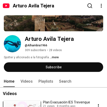
Arturo Avila Tejera
Arturo Avila Tejera
@Alhambra1966
309 subscribers
•
28 videos
Spotter y aficionado a la fotografía 
...more
Subscribe
Home
Videos
Playlists
Search
Videos
Plan Evacuación IES Trevenque
21 views
8 months ago