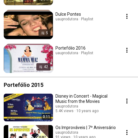
Dulce Pontes
uauprodutora · Playlist
5
Portefólio 2016
uauprodutora · Playlist
42
Portefólio 2015
Disney in Concert - Magical
Music from the Movies
uauprodutora
5.4K views
10 years ago
0:11
Os Improváveis | 7º Aniversário
uauprodutora
91 views
10 years ago