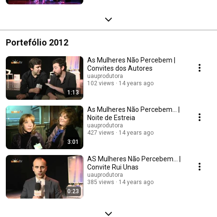
Portefólio 2012
As Mulheres Não Percebem |
Convites dos Autores
uauprodutora
102 views
14 years ago
1:13
As Mulheres Não Percebem... |
Noite de Estreia
uauprodutora
427 views
14 years ago
3:01
AS Mulheres Não Percebem... |
Convite Rui Unas
uauprodutora
385 views
14 years ago
0:23