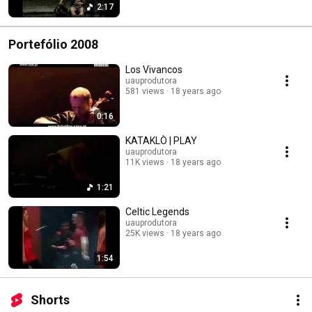
2:17
Portefólio 2008
Los Vivancos
uauprodutora
581 views
18 years ago
0:16
KATAKLÒ | PLAY
uauprodutora
11K views
18 years ago
1:21
Celtic Legends
uauprodutora
25K views
18 years ago
1:54
Shorts