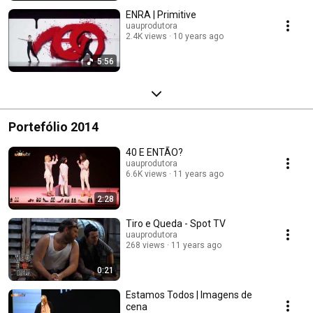
ENRA | Primitive
uauprodutora
2.4K views
10 years ago
5:56
Portefólio 2014
40 E ENTÃO?
uauprodutora
6.6K views
11 years ago
2:28
Tiro e Queda - Spot TV
uauprodutora
268 views
11 years ago
0:21
Estamos Todos | Imagens de
cena