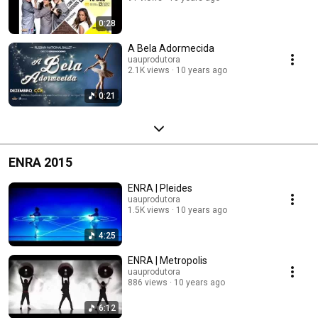
0:28
A Bela Adormecida
uauprodutora
2.1K views
10 years ago
0:21
ENRA 2015
ENRA | Pleides
uauprodutora
1.5K views
10 years ago
4:25
ENRA | Metropolis
uauprodutora
886 views
10 years ago
6:12