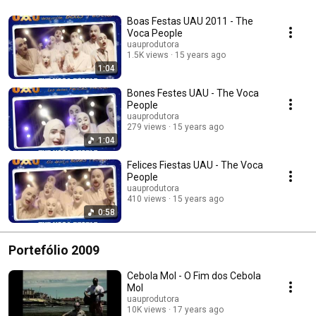
Boas Festas UAU 2011 - The
Voca People
uauprodutora
1.5K views
15 years ago
1:04
Bones Festes UAU - The Voca
People
uauprodutora
279 views
15 years ago
1:04
Felices Fiestas UAU - The Voca
People
uauprodutora
410 views
15 years ago
0:58
Portefólio 2009
Cebola Mol - O Fim dos Cebola
Mol
uauprodutora
10K views
17 years ago