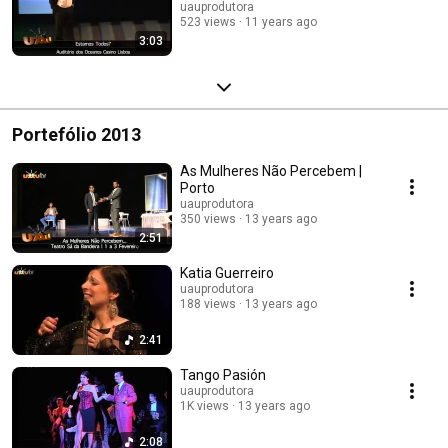
uauprodutora
523 views
11 years ago
3:03
Portefólio 2013
As Mulheres Não Percebem |
Porto
uauprodutora
350 views
13 years ago
2:51
Katia Guerreiro
uauprodutora
188 views
13 years ago
2:41
Tango Pasión
uauprodutora
1K views
13 years ago
2:08