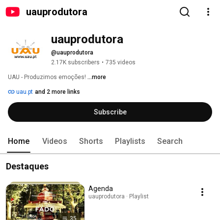
uauprodutora
uauprodutora
@uauprodutora
2.17K subscribers
•
735 videos
UAU - Produzimos emoções! 
...more
uau.pt
and 2 more links
Subscribe
Home
Videos
Shorts
Playlists
Search
Destaques
Agenda
uauprodutora · Playlist
35