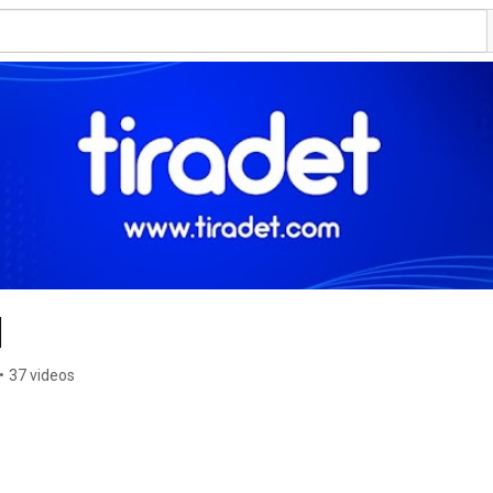
l
•
37 videos