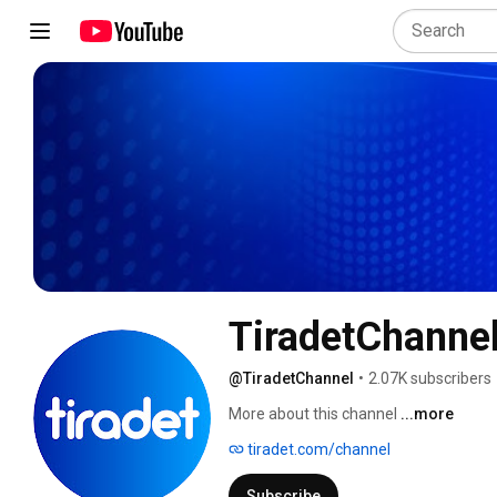
TiradetChanne
@TiradetChannel
•
2.07K subscribers
More about this channel
...more
tiradet.com/channel
Subscribe