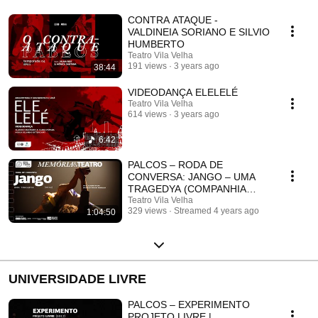
CONTRA ATAQUE -
VALDINEIA SORIANO E SILVIO
HUMBERTO
Teatro Vila Velha
191 views
3 years ago
38:44
VIDEODANÇA ELELELÉ
Teatro Vila Velha
614 views
3 years ago
6:42
PALCOS – RODA DE
CONVERSA: JANGO – UMA
TRAGEDYA (COMPANHIA
TEATRO DOS NOVOS – 2018)
Teatro Vila Velha
329 views
Streamed 4 years ago
1:04:50
UNIVERSIDADE LIVRE
PALCOS – EXPERIMENTO
PROJETO LIVRE |