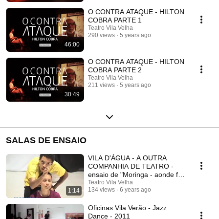
O CONTRA ATAQUE - HILTON
COBRA PARTE 1
Teatro Vila Velha
290 views
5 years ago
46:00
O CONTRA ATAQUE - HILTON
COBRA PARTE 2
Teatro Vila Velha
211 views
5 years ago
30:49
SALAS DE ENSAIO
VILA D'ÁGUA - A OUTRA
COMPANHIA DE TEATRO -
ensaio de "Moringa - aonde foi
o Rio?" - 2009
Teatro Vila Velha
134 views
6 years ago
1:14
Oficinas Vila Verão - Jazz
Dance - 2011