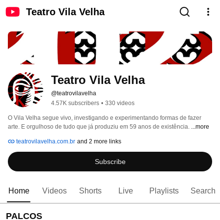
Teatro Vila Velha
Teatro Vila Velha
@teatrovilavelha
4.57K subscribers
•
330 videos
O Vila Velha segue vivo, investigando e experimentando formas de fazer 
arte. E orgulhoso de tudo que já produziu em 59 anos de existência. 
...more
teatrovilavelha.com.br
and 2 more links
Subscribe
Home
Videos
Shorts
Live
Playlists
Search
PALCOS