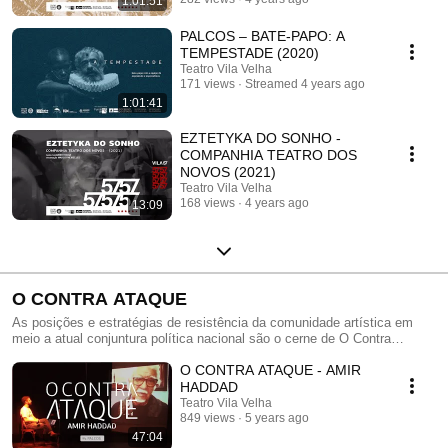
1:01:51
PALCOS – BATE-PAPO: A
TEMPESTADE (2020)
Teatro Vila Velha
171 views
Streamed 4 years ago
1:01:41
EZTETYKA DO SONHO -
COMPANHIA TEATRO DOS
NOVOS (2021)
Teatro Vila Velha
168 views
4 years ago
13:09
O CONTRA ATAQUE
As posições e estratégias de resistência da comunidade artística em
meio a atual conjuntura política nacional são o cerne de O Contra
Ataque. Miguel revela que na série os posicionamentos estão muito
O CONTRA ATAQUE - AMIR
claros e totalmente alinhados com as pautas historicamente defendidas
pelo Teatro Vila Velha, e acredita que não poderia ser diferente uma vez
HADDAD
que “somos atores porque somos seres políticos e somos seres
Teatro Vila Velha
políticos porque somos atores”.
849 views
5 years ago
47:04