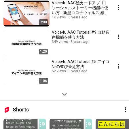
Voice4u AAC絵カードアプリ |
ソーシャルストーリー機能の使
い方 - 新型コロナウィルス 感染
対処を例にした作成方法
1K views
5 years ago
7:08
Voice4u AAC Tutorial #9 自動音
声機能を使う方法
349 views
8 years ago
1:20
Voice4u AAC Tutorial #5 アイコ
ンの並び替え方法
52 views
8 years ago
1:06
Shorts