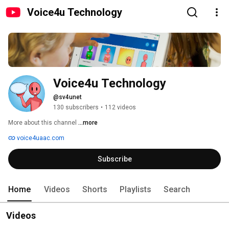
Voice4u Technology
Voice4u Technology
@sv4unet
130 subscribers
•
112 videos
More about this channel
...more
voice4uaac.com
Subscribe
Home
Videos
Shorts
Playlists
Search
Videos