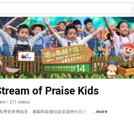
am of Praise Kids
ers
•
211 videos
為導管來傳福音，激勵和裝備信徒宣揚神的國度。進而賦
...more
，為神發揮潛力 ，多結果子。在讚美之泉，神興起許多愛
到新的一代我們知道神要大大的使用他們，因此除了沿襲
之外，我們正朝向製作一系列屬於新世代的敬拜讚美，對