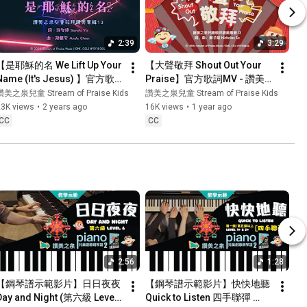
2:39
3:29
【是耶穌的名 We Lift Up Your 
【大聲敬拜 Shout Out Your 
Name (It's Jesus) 】官方歌
Praise】官方歌詞MV - 讚美
詞MV - 讚美之泉兒童敬拜讚
之泉兒童敬拜讚美 (13)
讚美之泉兒童 Stream of Praise Kids
讚美之泉兒童 Stream of Praise Kids
美 (13)
23K views
•
2 years ago
16K views
•
1 year ago
CC
CC
2:56
1:28
【鋼琴譜示範影片】日日夜夜 
【鋼琴譜示範影片】快快地聽 
Day and Night (第六級 Level 
Quick to Listen 四手聯彈 