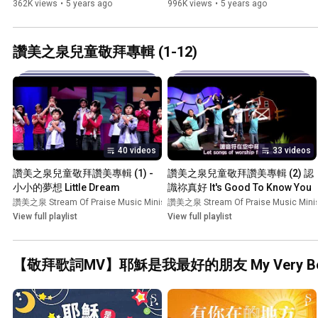
敬拜讚美 (11)
362K views
•
5 years ago
996K views
•
5 years ago
讚美之泉兒童敬拜專輯 (1-12)
40 videos
33 videos
讚美之泉兒童敬拜讚美專輯 (1) - 
讚美之泉兒童敬拜讚美專輯 (2) 認
小小的夢想 Little Dream
識祢真好 It's Good To Know You
讚美之泉 Stream Of Praise Music Ministries
讚美之泉 Stream Of Praise Music Minis
•
Playlist
View full playlist
View full playlist
【敬拜歌詞MV】耶穌是我最好的朋友 My Very Bes