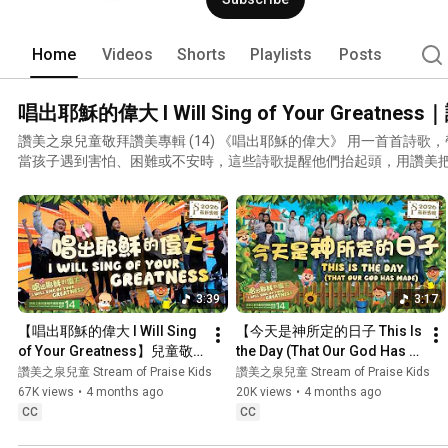
主耶穌更多的委身是我們的目標。 
Home
Videos
Shorts
Playlists
Posts
唱出耶穌的偉大 I Will Sing of Your Great
讚美之泉兒童敬拜讚美專輯 (14) 《唱出耶穌的偉大》 用一首首詩
當孩子遇到害怕、困難或不安時，這些詩歌提醒他們抬起頭，用讚美
告祂的偉大，讓信心一點一點長大！這張專輯圍繞禱告、信心、神的
境中學習向神說話、依靠祂，並經歷祂真實的同在。
3:39
3:17
【唱出耶穌的偉大 I Will Sing 
【今天是神所定的日子 This Is 
of Your Greatness】兒童敬
the Day (That Our God Has 
拜MV - 讚美之泉兒童敬拜讚
Made) 】兒童敬拜MV - 讚美
讚美之泉兒童 Stream of Praise Kids
讚美之泉兒童 Stream of Praise Kids
美 (14)
之泉兒童敬拜讚美 (14)
67K views
•
4 months ago
20K views
•
4 months ago
CC
CC