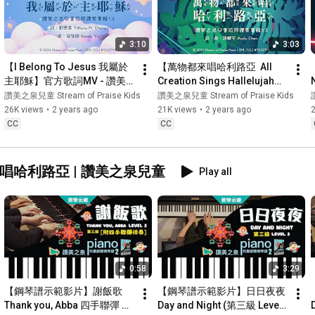
3:10
3:03
【I Belong To Jesus 我屬於
【萬物都來唱哈利路亞  All 
主耶穌】官方歌詞MV - 讚美
Creation Sings Hallelujah】
之泉兒童敬拜讚美 (13)
官方歌詞MV - 讚美之泉兒童
讚美之泉兒童 Stream of Praise Kids
讚美之泉兒童 Stream of Praise Kids
敬拜讚美 (13)
26K views
•
2 years ago
21K views
•
2 years ago
CC
CC
唱哈利路亞 | 讚美之泉兒童
Play all
0:58
3:29
【鋼琴譜示範影片】謝飯歌 
【鋼琴譜示範影片】日日夜夜 
Thank you, Abba 四手聯彈 
Day and Night (第三級 Level 