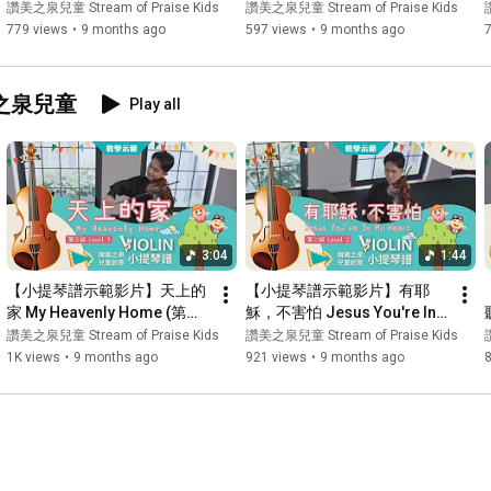
Piano Duet (第三級 Level 3)
3) ｜讚美之泉兒童創意鋼琴譜 
讚美之泉兒童 Stream of Praise Kids
讚美之泉兒童 Stream of Praise Kids
｜讚美之泉兒童創意鋼琴譜 
(二) 萬物都來唱哈利路亞
779 views
•
9 months ago
597 views
•
9 months ago
(二) 萬物都來唱哈利路亞
美之泉兒童
Play all
3:04
1:44
【小提琴譜示範影片】天上的
【小提琴譜示範影片】有耶
家 My Heavenly Home (第三
穌，不害怕 Jesus You're In 
級 Level 3)｜讚美之泉兒童創
My Heart (第二級 Level 2)｜
讚美之泉兒童 Stream of Praise Kids
讚美之泉兒童 Stream of Praise Kids
意小提琴譜(一)
讚美之泉兒童創意小提琴譜
1K views
•
9 months ago
921 views
•
9 months ago
(一)