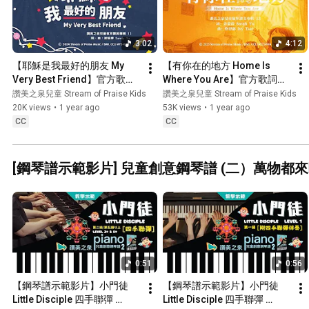
3:02
4:12
【耶穌是我最好的朋友 My 
【有你在的地方 Home Is 
Very Best Friend】官方歌詞
Where You Are】官方歌詞
MV - 讚美之泉兒童敬拜讚美 
MV - 讚美之泉兒童敬拜讚美 
讚美之泉兒童 Stream of Praise Kids
讚美之泉兒童 Stream of Praise Kids
(13)
(13)
20K views
•
1 year ago
53K views
•
1 year ago
CC
CC
[鋼琴譜示範影片] 兒童創意鋼琴譜 (二）萬物都來
0:51
0:56
【鋼琴譜示範影片】小門徒 
【鋼琴譜示範影片】小門徒 
Little Disciple 四手聯彈 
Little Disciple 四手聯彈 