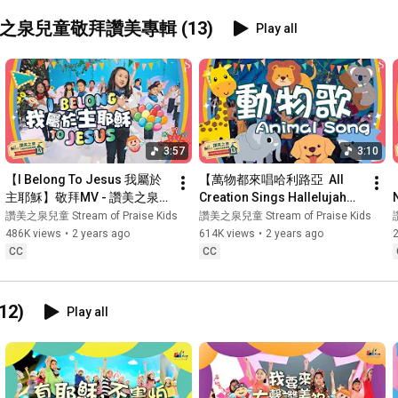
讚美之泉兒童敬拜讚美專輯 (13)
Play all
3:57
3:10
【I Belong To Jesus 我屬於
【萬物都來唱哈利路亞  All 
主耶穌】敬拜MV - 讚美之泉
Creation Sings Hallelujah】
兒童敬拜讚美 (13)
敬拜MV - 讚美之泉兒童敬拜
讚美之泉兒童 Stream of Praise Kids
讚美之泉兒童 Stream of Praise Kids
讚美 (13)
486K views
•
2 years ago
614K views
•
2 years ago
CC
CC
2)
Play all