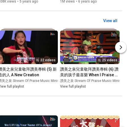
608K views
•
5 years ago
1M views
•
6 years ago
View all
22 videos
25 videos
讚美之泉兒童敬拜讚美專輯 (5) 新
讚美之泉兒童敬拜讚美專輯 (6) 讚
造的人 A New Creation
美的孩子最喜樂 When I Praise 
You, I'm Filled With Joy
ies
讚美之泉 Stream Of Praise Music Ministries
•
Playlist
讚美之泉 Stream Of Praise Music Ministrie
•
Playlist
iew full playlist
View full playlist