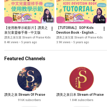
9:10
6:10
【使用教學示範影片】讚美之
【TUTORIAL】 SOP Kids 
泉兒童靈修手冊 - 中文版
Devotion Book - English 
Version
讚美之泉兒童 Stream of Praise Kids
讚美之泉兒童 Stream of Praise Kids
8.4K views
•
5 years ago
3.9K views
•
5 years ago
Featured Channels
讚美之泉 Stream Of Praise
讚美之泉日本 Stream of Praise
Music Ministries
Japan
916K subscribers
1.84K subscribers