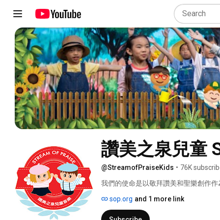
讚美之泉兒童 Stre
@StreamofPraiseKids
•
76K subscrib
我們的使命是以敬拜讚美和聖樂創作作
予年輕人訓練及鼓勵成為負責任的一代
sop.org
and 1 more link
神又願意用音樂服事神的年輕一代，看
讚美之泉過去一貫作風的敬拜讚美系列
Subscribe