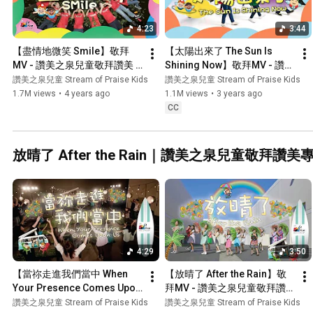
4:23
3:44
【盡情地微笑 Smile】敬拜
【太陽出來了 The Sun Is 
MV - 讚美之泉兒童敬拜讚美 
Shining Now】敬拜MV - 讚美
(12)
之泉兒童敬拜讚美 (12)
讚美之泉兒童 Stream of Praise Kids
讚美之泉兒童 Stream of Praise Kids
1.7M views
•
4 years ago
1.1M views
•
3 years ago
CC
放晴了 After the Rain｜讚美之泉兒童敬拜讚美專輯
4:29
3:50
【當祢走進我們當中 When 
【放晴了 After the Rain】敬
Your Presence Comes Upon 
拜MV - 讚美之泉兒童敬拜讚
Us】敬拜MV - 讚美之泉兒童
美 (11)
讚美之泉兒童 Stream of Praise Kids
讚美之泉兒童 Stream of Praise Kids