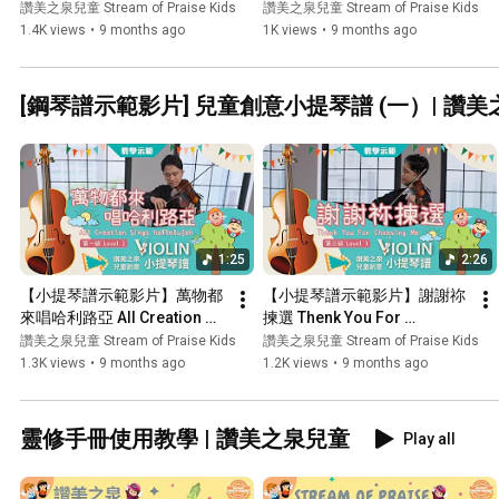
Piano Duet (第二級 Level 2 / 
Piano Duet (第一級 Level 1)
讚美之泉兒童 Stream of Praise Kids
讚美之泉兒童 Stream of Praise Kids
第五級 Level 5) ｜讚美之泉兒
｜讚美之泉兒童創意鋼琴譜 
1.4K views
•
9 months ago
1K views
•
9 months ago
童創意鋼琴譜 (二) 萬物都來唱
(二) 萬物都來唱哈利路亞
哈利路亞
[鋼琴譜示範影片] 兒童創意小提琴譜 (一）| 讚
1:25
2:26
【小提琴譜示範影片】萬物都
【小提琴譜示範影片】謝謝祢
來唱哈利路亞 All Creation 
揀選 Thenk You For 
Sings Hallelujah (第一級 
Choosing Me (第三級 Level 
讚美之泉兒童 Stream of Praise Kids
讚美之泉兒童 Stream of Praise Kids
Level 1)｜讚美之泉兒童創意
3)｜讚美之泉兒童創意小提琴
1.3K views
•
9 months ago
1.2K views
•
9 months ago
小提琴譜(一)
譜(一)
靈修手冊使用教學 | 讚美之泉兒童
Play all