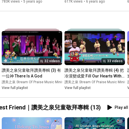
783K views
•
5 years ago
617K views
•
6 years ago
32 videos
33 videos
讚美之泉兒童敬拜讚美專輯 (3) 有
讚美之泉兒童敬拜讚美專輯 (4) 把
一位神 There Is A God
冷漠變成愛 Fill Our Hearts With 
Love
tries
讚美之泉 Stream Of Praise Music Ministries
•
Playlist
讚美之泉 Stream Of Praise Music Ministr
•
Playlist
View full playlist
View full playlist
V
t Friend｜讚美之泉兒童敬拜專輯 (13)
Play all