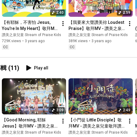
2:40
2:59
【有耶穌，不害怕 Jesus, 
【我要來大聲讚美祢 Loudest 
You're In My Heart】敬拜MV 
Praise】敬拜MV - 讚美之泉
- 讚美之泉兒童敬拜讚美 (12)
兒童敬拜讚美 (12)
讚美之泉兒童 Stream of Praise Kids
讚美之泉兒童 Stream of Praise Kids
729K views
•
3 years ago
389K views
•
3 years ago
CC
CC
 (11)
Play all
3:09
2:49
【Good Morning, 耶穌 
【小門徒 Little Disciple】敬
Jesus】敬拜MV - 讚美之泉兒
拜MV - 讚美之泉兒童敬拜讚
童敬拜讚美 (11)
美 (11)
讚美之泉兒童 Stream of Praise Kids
讚美之泉兒童 Stream of Praise Kids