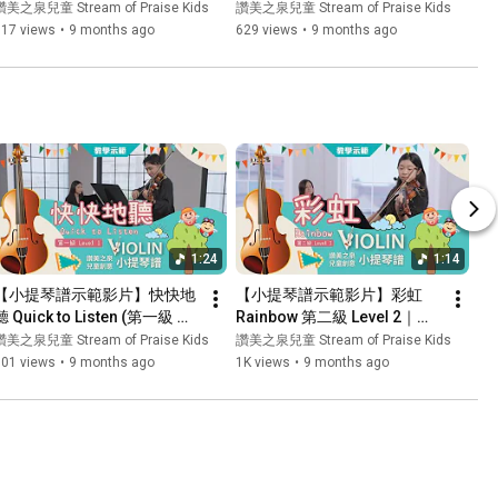
6) ｜讚美之泉兒童創意鋼琴譜 
Piano Duet (第一級 Level / 第
讚美之泉兒童 Stream of Praise Kids
讚美之泉兒童 Stream of Praise Kids
(二) 萬物都來唱哈利路亞
五級 Level 5)｜讚美之泉兒童
717 views
•
9 months ago
629 views
•
9 months ago
創意鋼琴譜 (二) 萬物都來唱哈
利路亞
1:24
1:14
【小提琴譜示範影片】快快地
【小提琴譜示範影片】彩虹 
聽 Quick to Listen (第一級 
Rainbow 第二級 Level 2｜讚
Level 1)｜讚美之泉兒童創意
美之泉兒童創意小提琴譜(一)
讚美之泉兒童 Stream of Praise Kids
讚美之泉兒童 Stream of Praise Kids
小提琴譜(一)
801 views
•
9 months ago
1K views
•
9 months ago