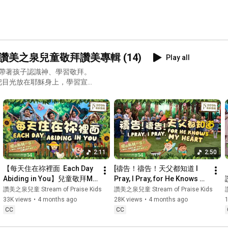
ness｜讚美之泉兒童敬拜讚美專輯 (14)
Play all
歌，帶著孩子認識神、學習敬拜。
把目光放在耶穌身上，學習宣
愛與同在，帶著孩子在不同情
2:11
2:50
【每天住在祢裡面  Each Day 
[禱告！禱告！天父都知道 I 
Abiding in You】兒童敬拜MV 
Pray, I Pray, for He Knows 
- 讚美之泉兒童敬拜讚美 (14)
My Heart] Children's 
讚美之泉兒童 Stream of Praise Kids
讚美之泉兒童 Stream of Praise Kids
Worship MV ...
33K views
•
4 months ago
28K views
•
4 months ago
CC
CC