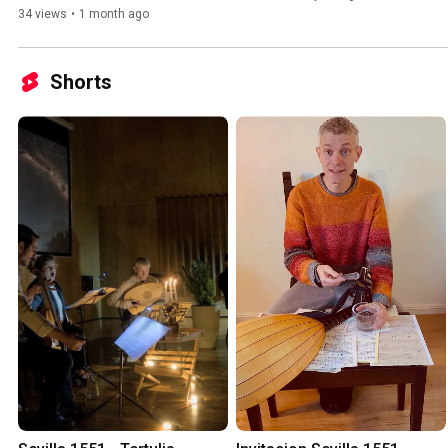
Op. 7)
34 views
•
1 month ago
Shorts