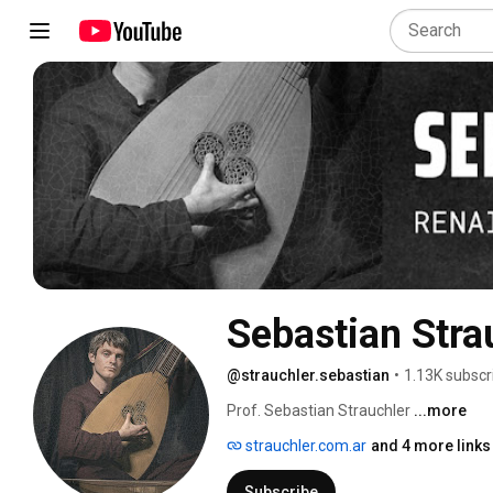
Sebastian Stra
@strauchler.sebastian
•
1.13K subscr
Prof. Sebastian Strauchler 
...more
strauchler.com.ar
and 4 more links
Subscribe