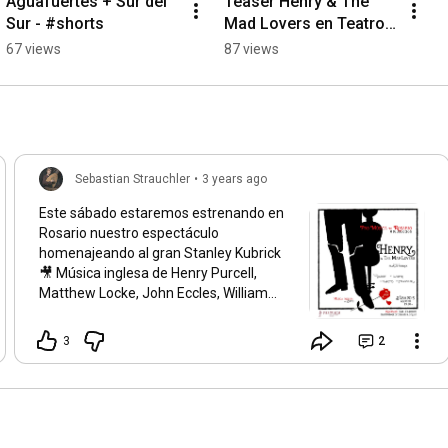
Aguafuertes + Sur del 
Teaser Henry & The 
Sur - #shorts
Mad Lovers en Teatro 
Astrolabio
67 views
87 views
Sebastian Strauchler
•
3 years ago
Este sábado estaremos estrenando en
Rosario nuestro espectáculo
homenajeando al gran Stanley Kubrick
🎥 Música inglesa de Henry Purcell,
Matthew Locke, John Eccles, William
Lawes, John Playford y escenas de
Barry Lyndon, la película de época que
3
2
narra el ascenso y descenso del
estafador británico, inspirada en
cuadros históricos y con un manejo
barroco de la luz que fue quizás la
cumbre artística del afamado cineasta