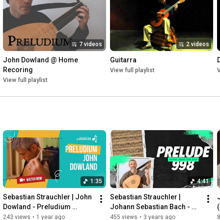
7 videos
2 videos
John Dowland @ Home 
Guitarra
Recoring
View full playlist
V
View full playlist
1:35
4:41
Sebastian Strauchler | John 
Sebastian Strauchler | 
Dowland - Preludium 
Johann Sebastian Bach - 
[Laud/Lute]
Prelude pour la Luth ò 
243 views
•
1 year ago
455 views
•
3 years ago