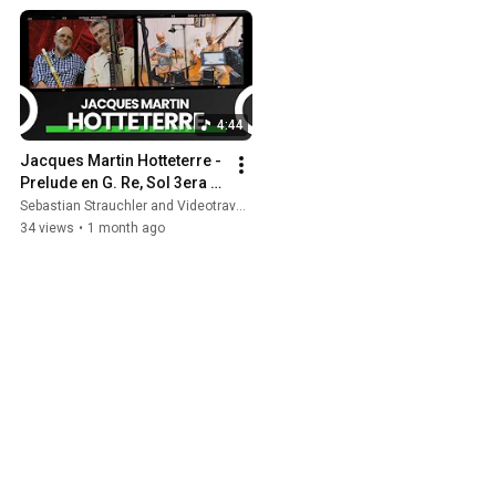
de Noviembre a las 1930 en Casapuente
- Parque Chas
4:44
Jacques Martin Hotteterre - 
Prelude en G. Re, Sol 3era 
Mineure (L’art de préluder, 
Sebastian Strauchler and Videotraverso55
Op. 7)
34 views
•
1 month ago