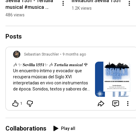
Sevilla 1551 - Tertulia 
Invitacion Sevilla 1551
musical #musica 
1.2K views
#renacimiento #laud
486 views
Posts
Sebastian Strauchler
•
9 months ago
🎶 ✨ 𝐒𝐞𝐯𝐢𝐥𝐥𝐚 𝟏𝟓𝟓𝟏✨ 🎶 𝑻𝒆𝒓𝒕𝒖𝒍𝒊𝒂 𝒎𝒖𝒔𝒊𝒄𝒂𝒍 🌹
Un encuentro íntimo y evocador que
recupera músicas del Siglo XVI
interpretadas en vivo con instrumentos
de época. Sonidos, textos y sabores de
un mundo en transformación que llegan
hasta nuestros días. 🎤 Silvina Sadoly:
1
voz y percusión 🎻 José Papotto: vihuela
de arco 🎸 Sebastian Strauchler: laúd
renacentista y dirección 🎭 Anabel Ares:
narraciones y colaboración artística 🎟
Collaborations
Play all
Entradas: 11-7059-4773 📆 Sábado 15