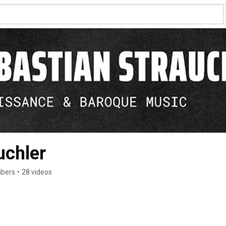
uchler
ibers
•
28 videos