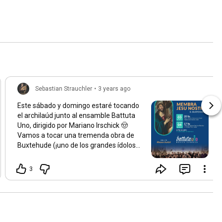
Sebastian Strauchler
•
3 years ago
Este sábado y domingo estaré tocando
el archilaúd junto al ensamble Battuta
Uno, dirigido por Mariano Irschick 🤠
Vamos a tocar una tremenda obra de
Buxtehude (¡uno de los grandes ídolos
de Johann Sebastian Bach!), el Membra
Jesu Nostri, que está conformado por 7
3
cantatas para diferentes partes del
cuerpo. ✋❤️🙂🦶 ¿La conocen? Habrá un
gran coro, solistas, violines, violonchelo,
contrabajo, violas da gamba y órgano
también 💯