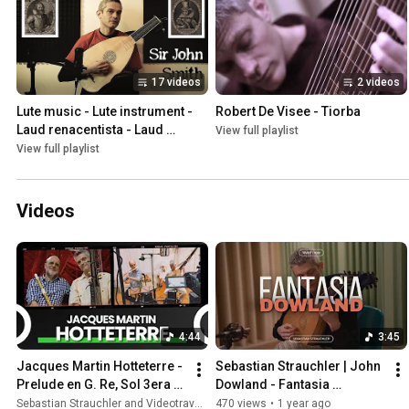
17 videos
2 videos
Lute music - Lute instrument - 
Robert De Visee - Tiorba
Laud renacentista - Laud 
View full playlist
instrumento musical - Laud 
View full playlist
sonido
Videos
4:44
3:45
Jacques Martin Hotteterre - 
Sebastian Strauchler | John 
Prelude en G. Re, Sol 3era 
Dowland - Fantasia 
Mineure (L’art de préluder, 
[Laud/Lute]
Sebastian Strauchler and Videotraverso55
470 views
•
1 year ago