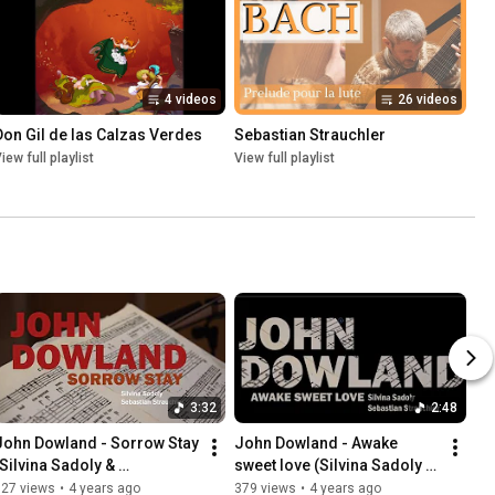
4 videos
26 videos
Don Gil de las Calzas Verdes
Sebastian Strauchler
iew full playlist
View full playlist
3:32
2:48
John Dowland - Sorrow Stay 
John Dowland - Awake 
(Silvina Sadoly & 
sweet love (Silvina Sadoly & 
@strauchler.sebastian)
@strauchler.sebastian)
827 views
•
4 years ago
379 views
•
4 years ago