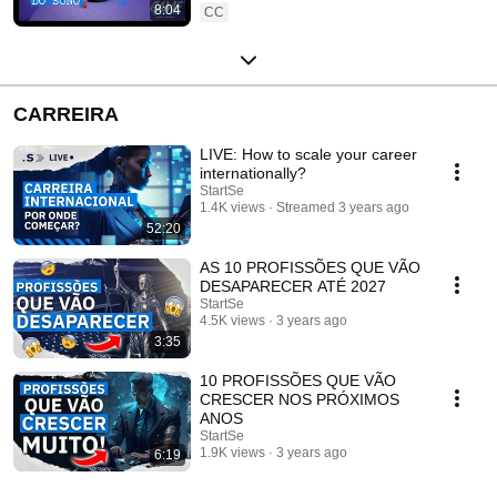
8:04
CC
CARREIRA
LIVE: How to scale your career
internationally?
StartSe
1.4K views
Streamed 3 years ago
52:20
AS 10 PROFISSÕES QUE VÃO
DESAPARECER ATÉ 2027
StartSe
4.5K views
3 years ago
3:35
10 PROFISSÕES QUE VÃO
CRESCER NOS PRÓXIMOS
ANOS
StartSe
1.9K views
3 years ago
6:19