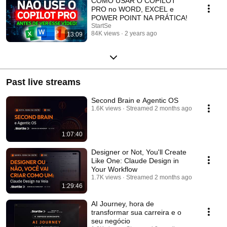
COMO USAR O COPILOT
PRO no WORD, EXCEL e
POWER POINT NA PRÁTICA!
StartSe
84K views
2 years ago
13:09
Past live streams
Second Brain e Agentic OS
1.6K views
Streamed 2 months ago
1:07:40
Designer or Not, You'll Create
Like One: Claude Design in
Your Workflow
1.7K views
Streamed 2 months ago
1:29:46
AI Journey, hora de
transformar sua carreira e o
seu negócio