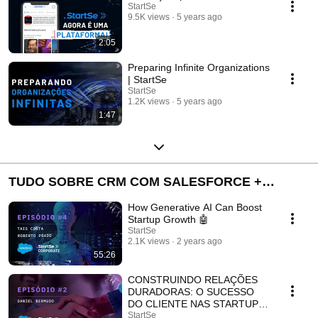
StartSe
9.5K views
5 years ago
2:05
Preparing Infinite Organizations
| StartSe
StartSe
1.2K views
5 years ago
1:47
TUDO SOBRE CRM COM SALESFORCE +
STARTSE
How Generative AI Can Boost
Startup Growth 🤖
StartSe
2.1K views
2 years ago
55:26
CONSTRUINDO RELAÇÕES
DURADORAS: O SUCESSO
DO CLIENTE NAS STARTUPS
🤝
StartSe