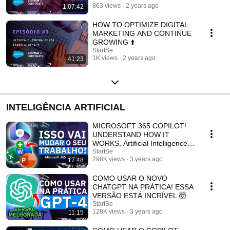
863 views
2 years ago
1:07:42
HOW TO OPTIMIZE DIGITAL
MARKETING AND CONTINUE
GROWING ⬆️
StartSe
1K views
2 years ago
41:23
INTELIGÊNCIA ARTIFICIAL
MICROSOFT 365 COPILOT!
UNDERSTAND HOW IT
WORKS, Artificial Intelligence in
Microsoft Office
StartSe
298K views
3 years ago
17:48
COMO USAR O NOVO
CHATGPT NA PRÁTICA! ESSA
VERSÃO ESTÁ INCRÍVEL 🤯
StartSe
128K views
3 years ago
11:15