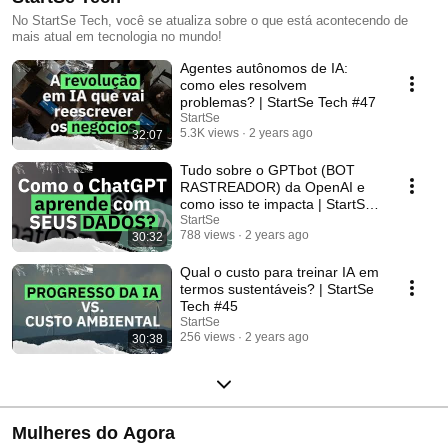
No StartSe Tech, você se atualiza sobre o que está acontecendo de
mais atual em tecnologia no mundo!
Agentes autônomos de IA:
como eles resolvem
problemas? | StartSe Tech #47
StartSe
5.3K views
2 years ago
32:07
Tudo sobre o GPTbot (BOT
RASTREADOR) da OpenAI e
como isso te impacta | StartSe
Tech #46
StartSe
788 views
2 years ago
30:32
Qual o custo para treinar IA em
termos sustentáveis? | StartSe
Tech #45
StartSe
256 views
2 years ago
30:38
Mulheres do Agora