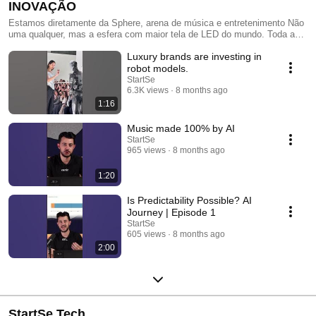
INOVAÇÃO
Estamos diretamente da Sphere, arena de música e entretenimento Não
uma qualquer, mas a esfera com maior tela de LED do mundo. Toda a
esfera é revestida por 1,2 milhão de LEDs. #sphere #u2 #lasvegas
Luxury brands are investing in
robot models.
StartSe
6.3K views
8 months ago
1:16
Music made 100% by AI
StartSe
965 views
8 months ago
1:20
Is Predictability Possible? AI
Journey | Episode 1
StartSe
605 views
8 months ago
2:00
StartSe Tech