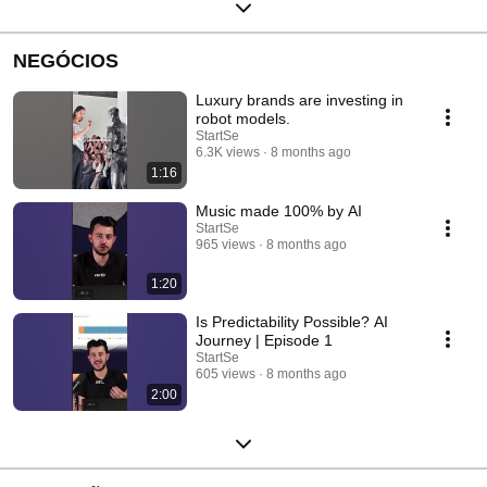
NEGÓCIOS
Luxury brands are investing in
robot models.
StartSe
6.3K views
8 months ago
1:16
Music made 100% by AI
StartSe
965 views
8 months ago
1:20
Is Predictability Possible? AI
Journey | Episode 1
StartSe
605 views
8 months ago
2:00