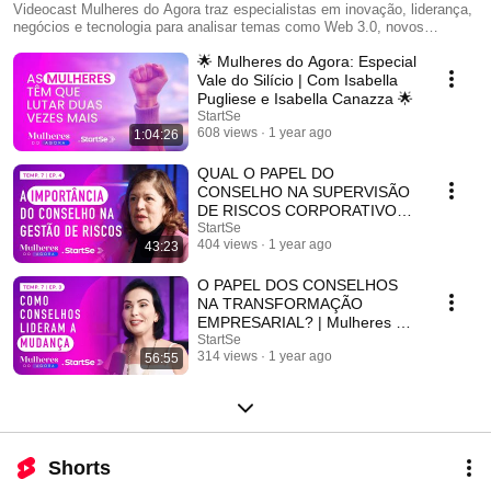
Videocast Mulheres do Agora traz especialistas em inovação, liderança,
negócios e tecnologia para analisar temas como Web 3.0, novos
formatos de carreira e empreendedorismo. Programação: toda segunda-
🌟 Mulheres do Agora: Especial
feira, às 10h
Vale do Silício | Com Isabella
Pugliese e Isabella Canazza 🌟
StartSe
608 views
1 year ago
1:04:26
QUAL O PAPEL DO
CONSELHO NA SUPERVISÃO
DE RISCOS CORPORATIVOS?
Mulheres do Agora com
StartSe
404 views
1 year ago
43:23
Rosana de Padua
O PAPEL DOS CONSELHOS
NA TRANSFORMAÇÃO
EMPRESARIAL? | Mulheres do
Agora
StartSe
314 views
1 year ago
56:55
Shorts