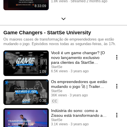
1.8K views
Streamed 2 months ago
8:33:09
Game Changers - StartSe University
Os maiores cases de transformação de empreendedores que estão
mudando o jogo. Episódios novos todas as segundas-feiras, às 17h.
Você é um game changer? [O
novo lançamento exclusivo
para clientes da StartSe
University]
StartSe
6.5K views
3 years ago
1:09
Os empreendedores que estão
mudando o jogo 🚀 | Trailer
série GAME CHANGERS -
StartSe
36K views
3 years ago
StartSe University
0:36
CC
Indústria do sono: como a
Zissou está transformando a
experiência do cliente | Game
StartSe
3.1K views
3 years ago
Changers #1