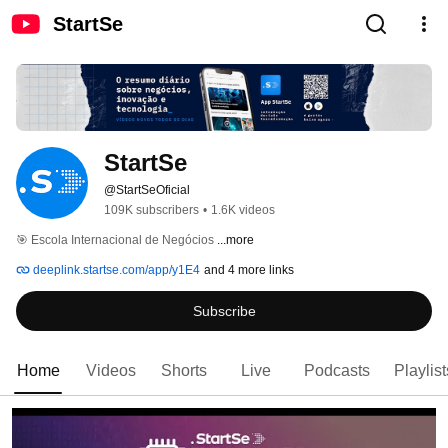
StartSe
StartSe
@StartSeOficial
109K subscribers
•
1.6K videos
🎯 Escola Internacional de Negócios 
...more
deeplink.startse.com/app/y1E4
and 4 more links
Subscribe
Home
Videos
Shorts
Live
Podcasts
Playlist