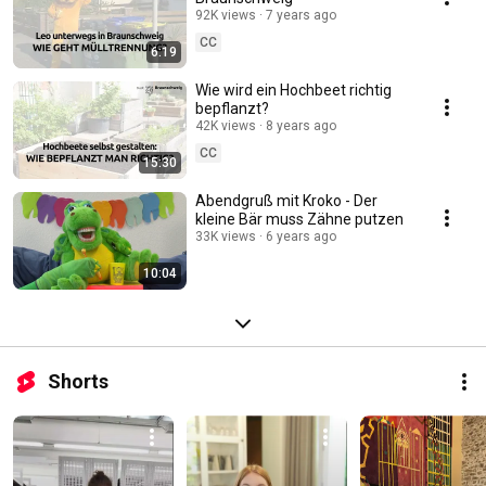
92K views
7 years ago
CC
6:19
Wie wird ein Hochbeet richtig
bepflanzt?
42K views
8 years ago
CC
15:30
Abendgruß mit Kroko - Der
kleine Bär muss Zähne putzen
33K views
6 years ago
10:04
Shorts