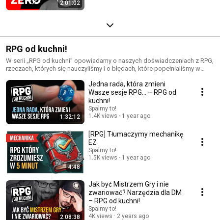
2:01:02
RPG od kuchni!
W serii „RPG od kuchni” opowiadamy o naszych doświadczeniach z RPG,
rzeczach, których się nauczyliśmy i o błędach, które popełnialiśmy w
poprzednich kampaniach. Zapraszamy do dyskusji!
Jedna rada, która zmieni
Wasze sesje RPG… – RPG od
kuchni!
Spalmy to!
1.4K views
1 year ago
1:32:12
[RPG] Tłumaczymy mechanikę
EZ
Spalmy to!
1.5K views
1 year ago
4:48
Jak być Mistrzem Gry i nie
zwariować? Narzędzia dla DM
– RPG od kuchni!
Spalmy to!
4K views
2 years ago
2:08:38