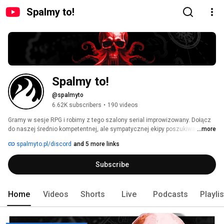
Spalmy to!
Spalmy to!
@spalmyto
6.62K subscribers
•
190 videos
Gramy w sesje RPG i robimy z tego szalony serial improwizowany. Dołącz 
do naszej średnio kompetentnej, ale sympatycznej ekipy poszukiwaczy 
...more
przygód – świat sam się nie uratuje, a potwory same nie pokonają! Jeśli nie 
spalmyto.pl/discord
and 5 more links
lubisz patrzeć na nasze twarze, to mamy też wersję podcastową: 
www.spalmyto.pl/podcast 
Subscribe
Home
Videos
Shorts
Live
Podcasts
Playli