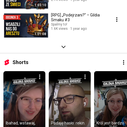
1:03:10
[RPG] „Podejrzani?” – Gildia
Smaku #3
Spalmy to!
1.6K views
1 year ago
1:01:08
Shorts
Ibahad, wstawaj, 
Podaję hasło: rekin.  
Król jest bardzo 