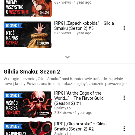
637 views
1 year ago
54:24
[RPG] „Zapach kobolda” – Gildia
Smaku (Sezon 2) #5
575 views
1 year ago
1:09:09
Gildia Smaku: Sezon 2
W drugim sezonie „Gildii Smaku” nasi bohaterowie trafią do zupełnie
nowej krainy. Powierzona im misja okaże się być znacznie poważniejsza,
niż zadbanie o kwestie kulinarne królestwa, a im samym przyjdzie
[RPG] "At the Edge of the
zdecydować, po której właściwie stronie powinni stanąć…
World..." – The Flavor Guild
(Season 2) #1
Spalmy to!
2.8K views
1 year ago
1:22:29
[RPG] „Oko proroka” – Gildia
Smaku (Sezon 2) #2
Spalmy to!