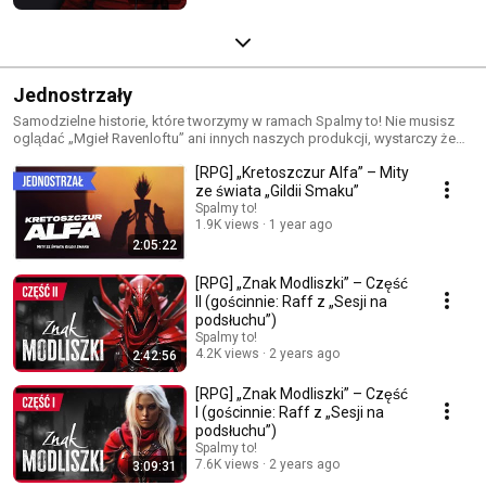
Jednostrzały
Samodzielne historie, które tworzymy w ramach Spalmy to! Nie musisz
oglądać „Mgieł Ravenloftu” ani innych naszych produkcji, wystarczy że
odpalisz dowolny z filmów na tej playliście.
[RPG] „Kretoszczur Alfa” – Mity
ze świata „Gildii Smaku”
Spalmy to!
1.9K views
1 year ago
2:05:22
[RPG] „Znak Modliszki” – Część
II (gościnnie: Raff z „Sesji na
podsłuchu”)
Spalmy to!
4.2K views
2 years ago
2:42:56
[RPG] „Znak Modliszki” – Część
I (gościnnie: Raff z „Sesji na
podsłuchu”)
Spalmy to!
7.6K views
2 years ago
3:09:31