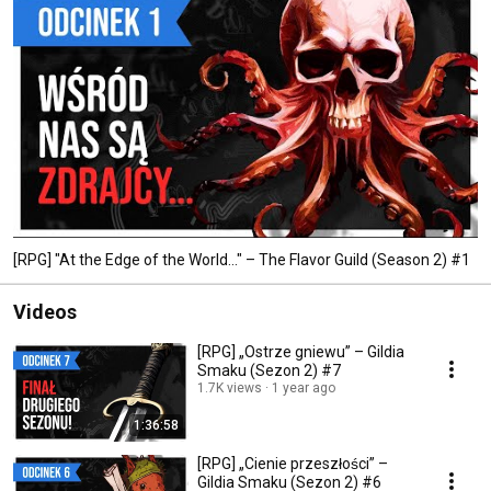
[RPG] "At the Edge of the World..." – The Flavor Guild (Season 2) #1
Videos
[RPG] „Ostrze gniewu” – Gildia
Smaku (Sezon 2) #7
1.7K views
1 year ago
1:36:58
[RPG] „Cienie przeszłości” –
Gildia Smaku (Sezon 2) #6