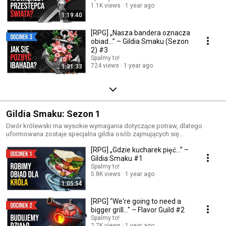
1.1K views
1 year ago
1:19:40
[RPG] „Nasza bandera oznacza
obiad…” – Gildia Smaku (Sezon
2) #3
Spalmy to!
724 views
1 year ago
1:31:33
Gildia Smaku: Sezon 1
Dwór królewski ma wysokie wymagania dotyczące potraw, dlatego
uformowana zostaje specjalna gildia osób zajmujących się
zdobywaniem rzadkich przypraw, poznawaniem przepisów boskich
[RPG] „Gdzie kucharek pięć…” –
potraw i wynajdywaniem zupełnie nowych dań… Nasi bohaterowie przy
okazji utworzą szlaki handlowe, unormują stosunki między królestwami i
Gildia Smaku #1
rozbudują możliwości swojej organizacji – a w centrum tego
Spalmy to!
wszystkiego: jedzenie!
5.8K views
1 year ago
1:05:54
[RPG] "We're going to need a
bigger grill..." – Flavor Guild #2
Spalmy to!
2.7K views
1 year ago