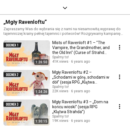
„Mgły Ravenloftu”
Zapraszamy Was do wybrania się z nami na niesamowitą wyprawę do
tajemniczej krainy pełnej tajemnic i potworów! Rozgrywamy kampanię
RPG Dungeons & Dragons pt. „Klątwa Strahda”.
Mists of Ravenloft #1 – "The
Vampire, the Grandmother, and
the Old Inn" (Curse of Strahd
RPG Sess...
Spalmy to!
41K views
6 years ago
1:26:50
Mgły Ravenloftu #2 –
„Schodami w górę, schodami w
dół” (sesja RPG „Klątwa
Strahda”)
Spalmy to!
22K views
6 years ago
1:24:26
Mgły Ravenloftu #3 – „Dom na
końcu wioski” (sesja RPG
„Klątwa Strahda”)
Spalmy to!
19K views
6 years ago
1:30:15