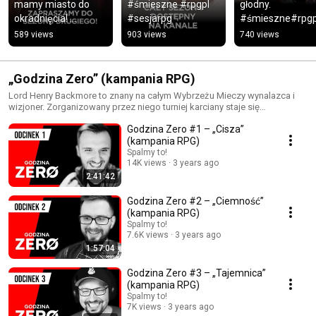
mamy miasto do 
#śmieszne #rpgpl 
głodny.  
okradnięcia! 
#sesjarpg
#śmieszne#rpgpl
#śmieszne #rpgpl
#sesjerpg #sesja
589 views
903 views
740 views
# #dnd #gaming 
#podcast
„Godzina Zero” (kampania RPG)
Lord Henry Backmore to znany na całym Wybrzeżu Mieczy wynalazca i
wizjoner. Zorganizowany przez niego turniej karciany staje się
pretekstem do zaprezentowania jego najnowszego dzieła –
Godzina Zero #1 – „Cisza”
luksusowego okrętu Gwiezdna Królowa, będącego w stanie
podróżować między wymiarami. Grupa żądnych przygód wędrowców,
(kampania RPG)
znudzonych szlachciców szukających emocji i potencjalnych
Spalmy to!
inwestorów zbiera się na pokładzie, by przez kilka dni grać w karty, pić i
14K views
3 years ago
bawić się dobrze, płynąc przez ciemność kosmosu. Rejs nie idzie jednak
2:41:42
zgodnie z planem, co stopniowo prowadzi ich w odmęty szaleństwa…
Godzina Zero #2 – „Ciemność”
(kampania RPG)
Spalmy to!
7.6K views
3 years ago
1:57:04
Godzina Zero #3 – „Tajemnica”
(kampania RPG)
Spalmy to!
7K views
3 years ago