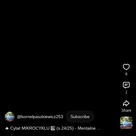
6
1
Share
@kornelpaszkiewicz253
Subscribe
🔥 Cytat MIKROCYKLU 6️⃣ (s.24/25) - Mentalne 
PROTEINY 🦈⚽💥